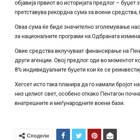
објавија првиот во историјата предлог – буџет 
претставува рекордна сума за воени средства, 
Оваа сума ќе биде значително зголемување на
за националните програми на Одбраната измина
Овие средства вклучуваат финансирање на Пент
други агенции. Овој предлог оди во моментот к
8% индивидуалните буџети кои ќе се реинвести
Хегсет исто така планира да го намали бројот 
низ целиот свет, особено откако Пентагон почна
внатрешните и меѓународните воени бази.
Сподели