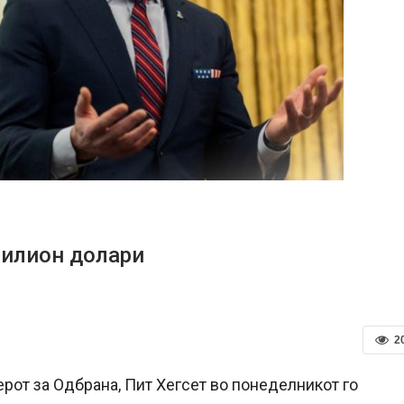
рилион долари
2
рот за Одбрана, Пит Хегсет во понеделникот го