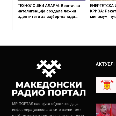
ТЕХНОЛОШКИ АЛАРМ: Вештачка
ЕНЕРГЕТСКА
интелигенција создала лажни
КРИЗА: Рекат
идентитети за сајбер-напади…
минимум, нук
АКТУЕЛ
МР ПОРТАЛ настојува објективно да ја
информира јавноста за сите важни теми
од Македонија и светот но и за оние теми