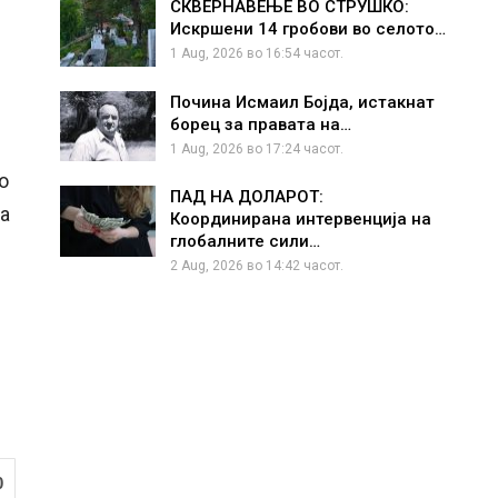
СКВЕРНАВЕЊЕ ВО СТРУШКО:
Искршени 14 гробови во селото…
1 Aug, 2026 во 16:54 часот.
Почина Исмаил Бојда, истакнат
борец за правата на…
1 Aug, 2026 во 17:24 часот.
о
ПАД НА ДОЛАРОТ:
за
Координирана интервенција на
глобалните сили…
2 Aug, 2026 во 14:42 часот.
0