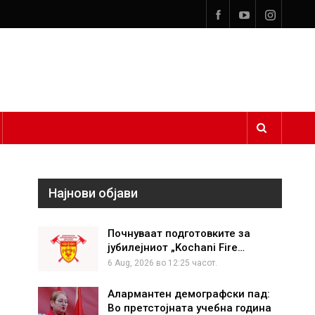
Најнови објави
Почнуваат подготовките за
јубилејниот „Kochani Fire…
6 Aug, 2026 во 12:25 часот.
Алармантен демографски пад:
Во претстојната учебна година