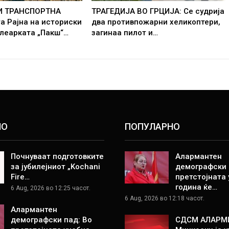
 И ТРАНСПОРТНА
ТРАГЕДИЈА ВО ГРЦИЈА: Се судрија
а Рајна на историски
два противпожарни хеликоптери,
леарката „Пакш“…
загинаа пилот и…
НО
ПОПУЛАРНО
Почнуваат подготовките
Алармантен
за јубилејниот „Kochani
демографски 
Fire…
претстојната
година ќе…
6 Aug, 2026 во 12:25 часот.
6 Aug, 2026 во 12:18 часот.
Алармантен
демографски пад: Во
СДСМ АЛАРМ