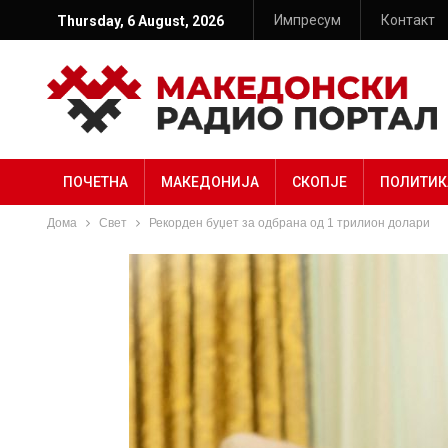
Импресум
Контакт
Thursday, 6 August, 2026
ПОЧЕТНА
МАКЕДОНИЈА
СКОПЈЕ
ПОЛИТИК
Дома
Свет
Рекорден буџет за одбрана од 1 трилион долари