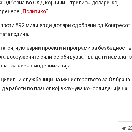
за Одбрана во САД кој чини 1 трилион долари, кој
пренесе „
Политико
“
спроти 892 милијарди долари одобрени од Конгресот
тата година.
агон, нуклеарни проекти и програми за безбедност в
ога вооружените сили се обидуваат да да ги намалат 
раат за нивна модернизација.
на цивилни службеници на министерството за Одбрана
 да работи по планот кој вклучува консолидација на
2