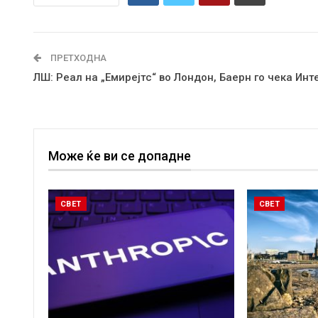
ПРЕТХОДНА
ЛШ: Реал на „Емирејтс“ во Лондон, Баерн го чека Инт
Може ќе ви се допадне
СВЕТ
СВЕТ