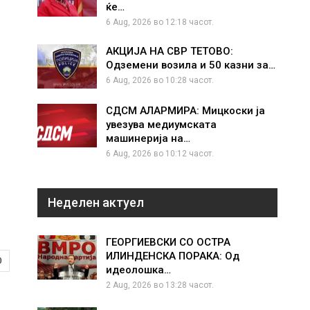
ќе…
6 Aug, 2026 во 12:18 часот.
АКЦИЈА НА СВР ТЕТОВО:
Одземени возила и 50 казни за…
6 Aug, 2026 во 10:28 часот.
СДСМ АЛАРМИРА: Мицкоски ја
увезува медиумската
машинерија на…
6 Aug, 2026 во 10:12 часот.
Неделен актуел
ГЕОРГИЕВСКИ СО ОСТРА
ИЛИНДЕНСКА ПОРАКА: Од
0
идеолошка…
2 Aug, 2026 во 13:28 часот.