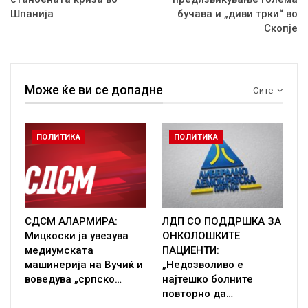
Шпанија
бучава и „диви трки“ во
Скопје
Може ќе ви се допадне
Сите
ПОЛИТИКА
ПОЛИТИКА
СДСМ АЛАРМИРА:
ЛДП СО ПОДДРШКА ЗА
Мицкоски ја увезува
ОНКОЛОШКИТЕ
медиумската
ПАЦИЕНТИ:
машинерија на Вучиќ и
„Недозволиво е
воведува „српско…
најтешко болните
повторно да…