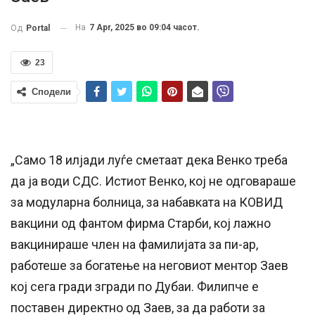
На
7 Apr, 2025 во 09:04 часот.
Од
Portal
23
Сподели
„Само 18 илјади луѓе сметаат дека Венко треба
да ја води СДС. Истиот Венко, кој не одговараше
за модуларна болница, за набавката на КОВИД
вакцини од фантом фирма Старби, кој лажно
вакцинираше член на фамилијата за пи-ар,
работеше за богатење на неговиот ментор Заев
кој сега гради згради по Дубаи. Филипче е
поставен директно од Заев, за да работи за