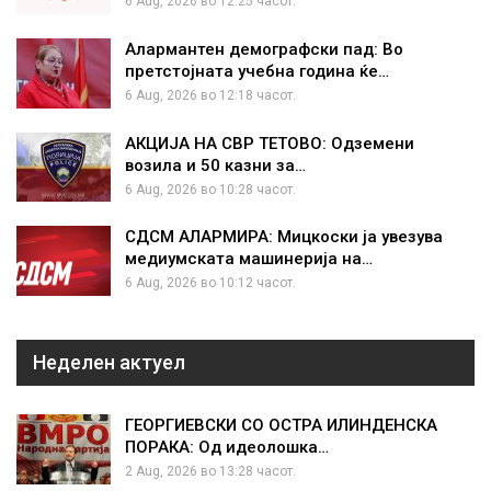
6 Aug, 2026 во 12:25 часот.
Алармантен демографски пад: Во
претстојната учебна година ќе…
6 Aug, 2026 во 12:18 часот.
АКЦИЈА НА СВР ТЕТОВО: Одземени
возила и 50 казни за…
6 Aug, 2026 во 10:28 часот.
СДСМ АЛАРМИРА: Мицкоски ја увезува
медиумската машинерија на…
6 Aug, 2026 во 10:12 часот.
Неделен актуел
ГЕОРГИЕВСКИ СО ОСТРА ИЛИНДЕНСКА
ПОРАКА: Од идеолошка…
2 Aug, 2026 во 13:28 часот.