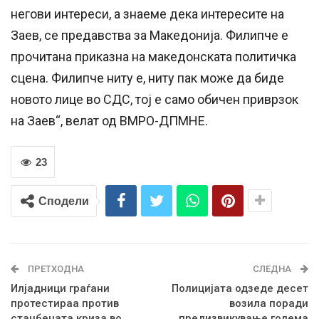
негови интереси, а знаеме дека интересите на
Заев, се предавства за Македонија. Филипче е
прочитана приказна на македонската политичка
сцена. Филипче ниту е, ниту пак може да биде
новото лице во СДС, тој е само обичен приврзок
на Заев“, велат од ВМРО-ДПМНЕ.
23
Сподели
ПРЕТХОДНА
СЛЕДНА
Илјадници граѓани
Полицијата одзеде десет
протестираа против
возила поради
станбената криза во
предизвикување голема