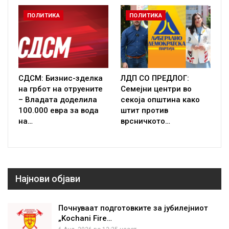
ПОЛИТИКА
ПОЛИТИКА
СДСМ: Бизнис-зделка
ЛДП СО ПРЕДЛОГ:
на грбот на отруените
Семејни центри во
– Владата доделила
секоја општина како
100.000 евра за вода
штит против
на…
врсничкото…
Најнови објави
Почнуваат подготовките за јубилејниот
„Kochani Fire…