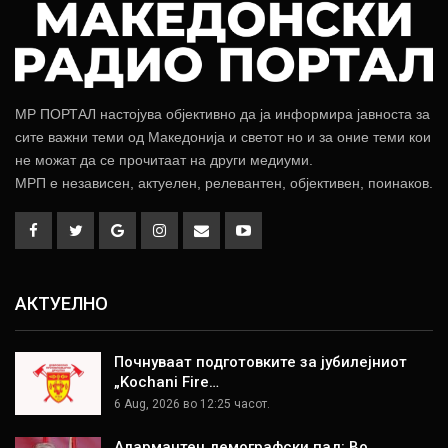
МР ПОРТАЛ настојува објективно да ја информира јавноста за
сите важни теми од Македонија и светот но и за оние теми кои
не можат да се прочитаат на други медиуми.
МРП е независен, актуелен, релевантен, објективен, поинаков.
АКТУЕЛНО
Почнуваат подготовките за јубилејниот
„Kochani Fire…
6 Aug, 2026 во 12:25 часот.
Алармантен демографски пад: Во