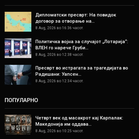
Дипломатски пресврт: На повидок
договор за отворање на…
8 Aug, 2026 во 16:36 часот.
Политичка војна за случајот „Лотарија“:
ВЛЕН го нарече Груби…
8 Aug, 2026 во 12:38 часот.
Пресврт во истрагата за трагедијата во
Радишани: Уапсен…
8 Aug, 2026 во 12:34 часот.
ПОПУЛАРНО
Четврт век од масакрот кај Карпалак:
Македонија им оддава…
8 Aug, 2026 во 10:25 часот.