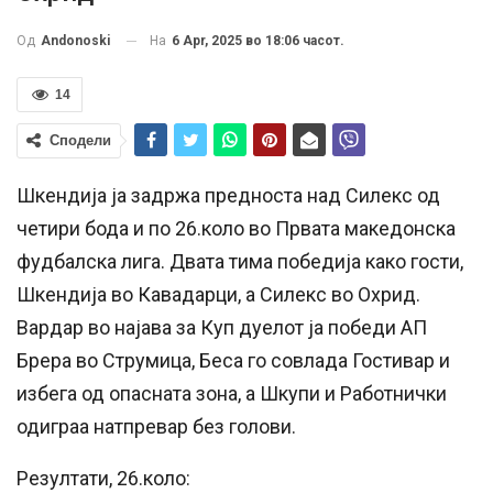
На
6 Apr, 2025 во 18:06 часот.
Од
Andonoski
14
Сподели
Шкендија ја задржа предноста над Силекс од
четири бода и по 26.коло во Првата македонска
фудбалска лига. Двата тима победија како гости,
Шкендија во Кавадарци, а Силекс во Охрид.
Вардар во најава за Куп дуелот ја победи АП
Брера во Струмица, Беса го совлада Гостивар и
избега од опасната зона, а Шкупи и Работнички
одиграа натпревар без голови.
Резултати, 26.коло: