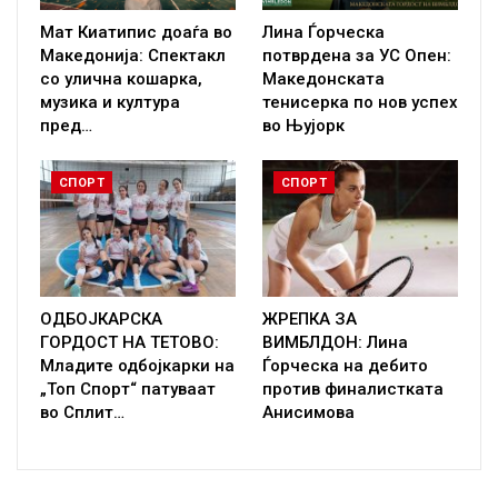
Мат Киатипис доаѓа во
Лина Ѓорческа
Македонија: Спектакл
потврдена за УС Опен:
со улична кошарка,
Македонската
музика и култура
тенисерка по нов успех
пред…
во Њујорк
СПОРТ
СПОРТ
ОДБОЈКАРСКА
ЖРЕПКА ЗА
ГОРДОСТ НА ТЕТОВО:
ВИМБЛДОН: Лина
Младите одбојкарки на
Ѓорческа на дебито
„Топ Спорт“ патуваат
против финалистката
во Сплит…
Анисимова