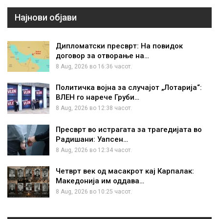
Најнови објави
Дипломатски пресврт: На повидок
договор за отворање на…
8 Aug, 2026 во 16:36 часот.
Политичка војна за случајот „Лотарија“:
ВЛЕН го нарече Груби…
8 Aug, 2026 во 12:38 часот.
Пресврт во истрагата за трагедијата во
Радишани: Уапсен…
8 Aug, 2026 во 12:34 часот.
Четврт век од масакрот кај Карпалак:
Македонија им оддава…
8 Aug, 2026 во 10:25 часот.