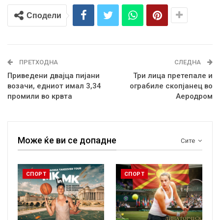
Сподели
ПРЕТХОДНА
СЛЕДНА
Приведени двајца пијани
Три лица претепале и
возачи, едниот имал 3,34
ограбиле скопјанец во
промили во крвта
Аеродром
Може ќе ви се допадне
Сите
СПОРТ
СПОРТ