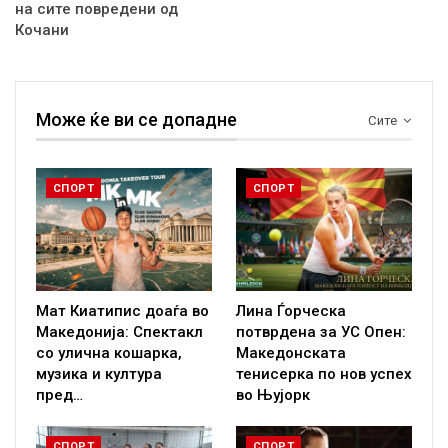
на сите повредени од
Кочани
Може ќе ви се допадне
Сите
СПОРТ
СПОРТ
Мат Киатипис доаѓа во
Лина Ѓорческа
Македонија: Спектакл
потврдена за УС Опен:
со улична кошарка,
Македонската
музика и култура
тенисерка по нов успех
пред…
во Њујорк
СПОРТ
СПОРТ