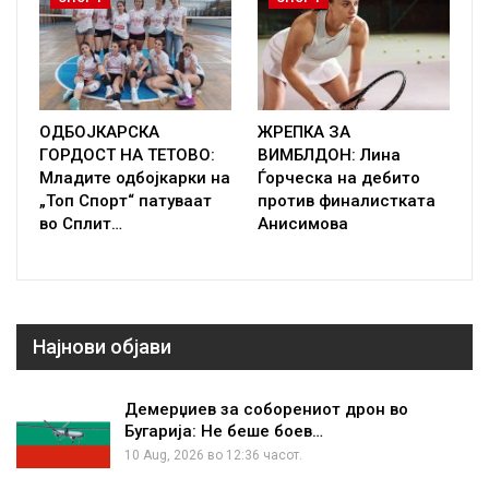
ОДБОЈКАРСКА
ЖРЕПКА ЗА
ГОРДОСТ НА ТЕТОВО:
ВИМБЛДОН: Лина
Младите одбојкарки на
Ѓорческа на дебито
„Топ Спорт“ патуваат
против финалистката
во Сплит…
Анисимова
Најнови објави
Демерџиев за соборениот дрон во
Бугарија: Не беше боев…
10 Aug, 2026 во 12:36 часот.