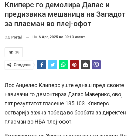
Клиперс го демолира Далас и
предизвика мешаница на Западот
за пласман во плеј-офот
На
6 Apr, 2025 во 09:13 часот.
Од
Portal
16
Сподели
Лос Анџелес Клиперс уште еднаш пред своите
навивачи го демонтираа Далас Маверикс, овој
пат резултатот гласеше 135:103. Клиперс
остварија важна победа во борбата за директен
пласман во НБА плеј-офот.
Во моментов на Запад владее општо лудило. Во