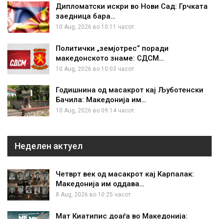
Дипломатски искри во Нови Сад: Грчката
заедница бара…
10 Aug, 2026 во 10:11 часот.
Политички „земјотрес“ поради
македонското знаме: СДСМ…
10 Aug, 2026 во 10:03 часот.
Годишнина од масакрот кај Љуботенски
Бачила: Македонија им…
10 Aug, 2026 во 09:14 часот.
Неделен актуел
Четврт век од масакрот кај Карпалак:
Македонија им оддава…
8 Aug, 2026 во 10:25 часот.
Мат Киатипис доаѓа во Македонија: