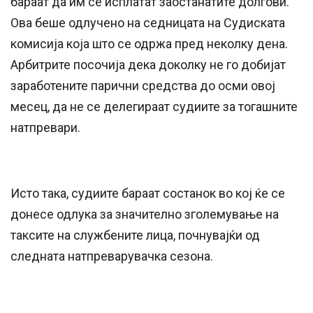
бараат да им се исплатат заостанатите долгови.
Ова беше одлучено на седницата на Судиската
комисија која што се одржа пред неколку дена.
Арбитрите посочија дека доколку не го добијат
заработените парични средства до осми овој
месец, да не се делегираат судиите за тогашните
натпревари.
Исто така, судиите бараат состанок во кој ќе се
донесе одлука за значително зголемување на
таксите на службените лица, почнувајќи од
следната натпреварувачка сезона.