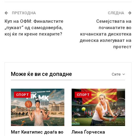
ПРЕТХОДНА
СЛЕДНА
Куп на ОФМ: Финалистите
Семејствата на
„пукаат“ од самодоверба,
починатите во
кој ќе ги крене пехарите?
кочанската дискотека
денеска излегуваат на
протест
Може ќе ви се допадне
Сите
СПОРТ
СПОРТ
Мат Киатипис доаѓа во
Лина Ѓорческа