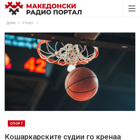
Дома
Спорт
СПОРТ
Кошаркарските судии го кренаа