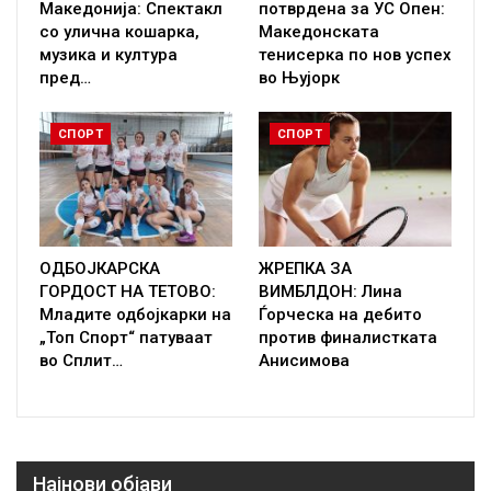
Македонија: Спектакл
потврдена за УС Опен:
со улична кошарка,
Македонската
музика и култура
тенисерка по нов успех
пред…
во Њујорк
СПОРТ
СПОРТ
ОДБОЈКАРСКА
ЖРЕПКА ЗА
ГОРДОСТ НА ТЕТОВО:
ВИМБЛДОН: Лина
Младите одбојкарки на
Ѓорческа на дебито
„Топ Спорт“ патуваат
против финалистката
во Сплит…
Анисимова
Најнови објави