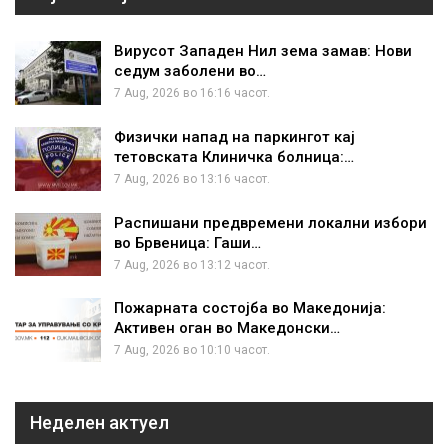
Вирусот Западен Нил зема замав: Нови
седум заболени во…
7 Aug, 2026 во 16:16 часот.
Физички напад на паркингот кај
тетовската Клиничка болница:…
7 Aug, 2026 во 13:16 часот.
Распишани предвремени локални избори
во Брвеница: Гаши…
7 Aug, 2026 во 13:12 часот.
Пожарната состојба во Македонија:
Активен оган во Македонски…
7 Aug, 2026 во 10:10 часот.
Неделен актуел