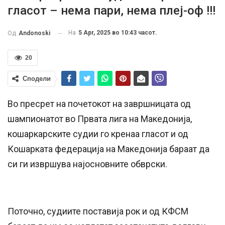
гласот – нема пари, нема плеј-оф !!!
На
5 Apr, 2025 во 10:43 часот.
Од
Andonoski
20
Сподели
Во пресрет на почетокот на завршницата од
шампионатот во Првата лига на Македонија,
кошаркарските судии го кренаа гласот и од
Кошарката федерација на Македонија бараат да
си ги извршува најосновните обврски.
Поточно, судиите поставија рок и од КФСМ