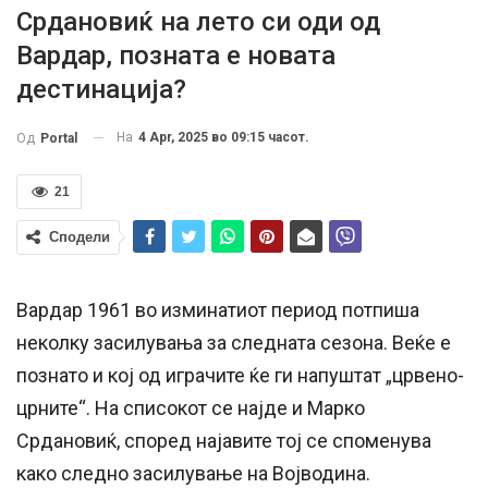
Срдановиќ на лето си оди од
Вардар, позната е новата
дестинација?
На
4 Apr, 2025 во 09:15 часот.
Од
Portal
21
Сподели
Вардар 1961 во изминатиот период потпиша
неколку засилувања за следната сезона. Веќе е
познато и кој од играчите ќе ги напуштат „црвено-
црните“. На списокот се најде и Марко
Срдановиќ, според најавите тој се споменува
како следно засилување на Војводина.