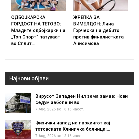
ОДБОЈКАРСКА
ЖРЕПКА ЗА
ГОРДОСТ НА ТЕТОВО:
ВИМБЛДОН: Лина
Младите одбојкарки на
Ѓорческа на дебито
„Топ Спорт“ патуваат
против финалистката
во Сплит…
Анисимова
Најнови објави
Вирусот Западен Нил зема замав: Нови
седум заболени во…
7 Aug, 2026 во 16:16 часот.
Физички напад на паркингот кај
тетовската Клиничка болница:…
7 Aug, 2026 во 13:16 часот.