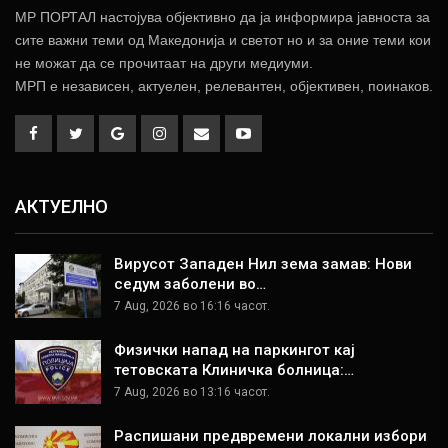
МР ПОРТАЛ настојува објективно да ја информира јавноста за
сите важни теми од Македонија и светот но и за оние теми кои
не можат да се прочитаат на други медиуми.
МРП е независен, актуелен, релевантен, објективен, поинаков.
АКТУЕЛНО
Вирусот Западен Нил зема замав: Нови
седум заболени во…
7 Aug, 2026 во 16:16 часот.
Физички напад на паркингот кај
тетовската Клиничка болница:…
7 Aug, 2026 во 13:16 часот.
Распишани предвремени локални избори