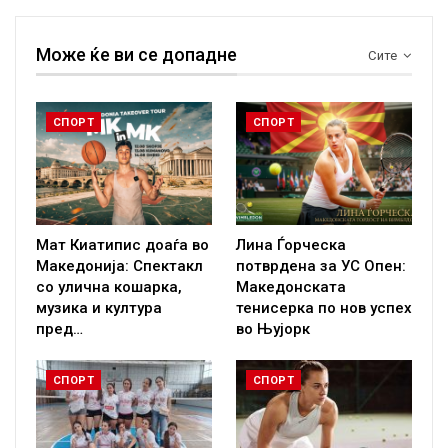
Може ќе ви се допадне
Сите
СПОРТ
СПОРТ
Мат Киатипис доаѓа во
Лина Ѓорческа
Македонија: Спектакл
потврдена за УС Опен:
со улична кошарка,
Македонската
музика и култура
тенисерка по нов успех
пред…
во Њујорк
СПОРТ
СПОРТ