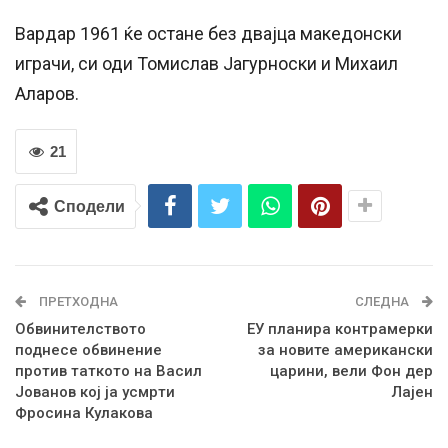
Вардар 1961 ќе остане без двајца македонски
играчи, си оди Томислав Јагурноски и Михаил
Аларов.
21
Сподели
ПРЕТХОДНА
СЛЕДНА
Обвинителството
ЕУ планира контрамерки
поднесе обвинение
за новите американски
против таткото на Васил
царини, вели Фон дер
Јованов кој ја усмрти
Лајен
Фросина Кулакова