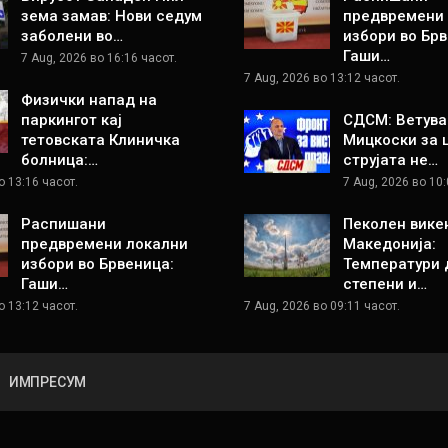
зема замав: Нови седум
предвремени
заболени во…
избори во Брв
Гаши…
7 Aug, 2026 во 16:16 часот.
7 Aug, 2026 во 13:12 часот.
Физички напад на
паркингот кај
СДСМ: Ветува
тетовската Клиничка
Мицкоски за 
болница:…
струјата не…
о 13:16 часот.
7 Aug, 2026 во 10:
Распишани
Пеколен вике
предвремени локални
Македонија:
избори во Брвеница:
Температури 
Гаши…
степени и…
о 13:12 часот.
7 Aug, 2026 во 09:11 часот.
ИМПРЕСУМ