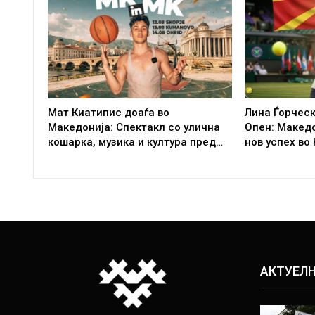
Мат Киатипис доаѓа во
Лина Ѓорческ
Македонија: Спектакл со улична
Опен: Макед
кошарка, музика и култура пред…
нов успех во
АКТУЕЛ