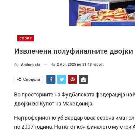
СПОРТ
Извлечени полуфиналните двојки 
На
2 Apr, 2025 во 21:48 часот.
Од
Andonoski
Сподели
Во просториите на Фудбалската федерација на
двојки во Купот на Македонија.
Најтрофејниот клуб Вардар оваа сезона има голе
по 2007 година. На патот кон финалето му стои