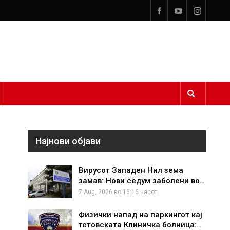
Најнови објави
Вирусот Западен Нил зема
замав: Нови седум заболени во…
7 Aug, 2026 во 16:16 часот.
Физички напад на паркингот кај
тетовската Клиничка болница:…