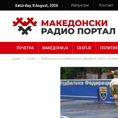
Импресум
Контакт
Saturday, 8 August, 2026
ПОЧЕТНА
МАКЕДОНИЈА
СКОПЈЕ
ПОЛИТИК
Дома
Спорт
Извлечени полуфиналните двојки во Купот на Мак