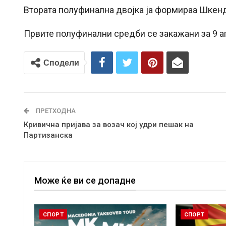
Втората полуфинална двојка ја формираа Шкенд
Првите полуфинални средби се закажани за 9 а
Сподели
ПРЕТХОДНА
Кривична пријава за возач кој удри пешак на
Партизанска
Може ќе ви се допадне
СПОРТ
СПОРТ