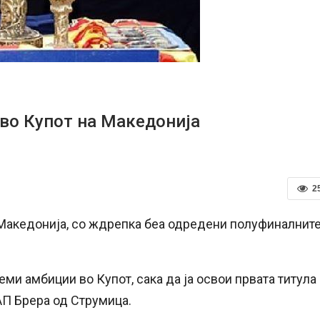
во Купот на Македонија
2
 Македонија, со ждрепка беа одредени полуфиналнит
ми амбиции во Купот, сака да ја освои првата титула
 АП Брера од Струмица.