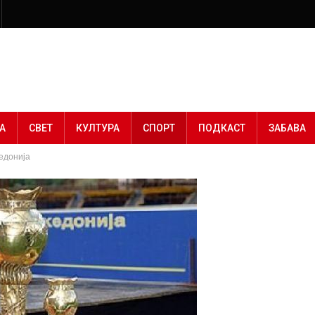
А
СВЕТ
КУЛТУРА
СПОРТ
ПОДКАСТ
ЗАБАВА
едонија