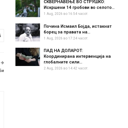
СКВЕРНАВЕЊЕ ВО СТРУШКО:
Искршени 14 гробови во селото…
1 Aug, 2026 во 16:54 часот.
Почина Исмаил Бојда, истакнат
борец за правата на…
5
1 Aug, 2026 во 17:24 часот.
ПАД НА ДОЛАРОТ:
Координирана интервенција на
глобалните сили…
2 Aug, 2026 во 14:42 часот.
би