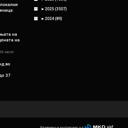
 локални
►
2025 (3507)
еница:
►
2024 (89)
њата на
цената на
06 часот.
нд во
до 37
Развиено и хостирано од