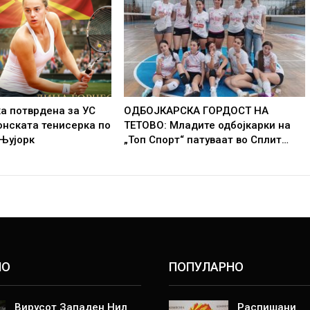
а потврдена за УС
ОДБОЈКАРСКА ГОРДОСТ НА
онската тенисерка по
ТЕТОВО: Младите одбојкарки на
 Њујорк
„Топ Спорт“ патуваат во Сплит…
НО
ПОПУЛАРНО
Вирусот Западен Нил
Распишани