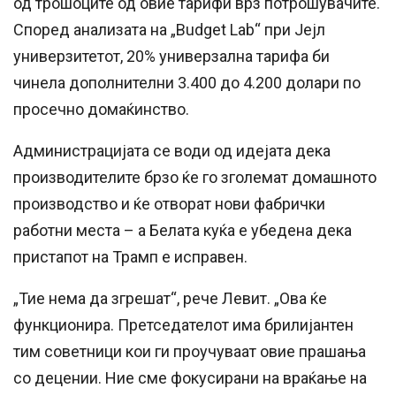
од трошоците од овие тарифи врз потрошувачите.
Според анализата на „Budget Lab“ при Јејл
универзитетот, 20% универзална тарифа би
чинела дополнителни 3.400 до 4.200 долари по
просечно домаќинство.
Администрацијата се води од идејата дека
производителите брзо ќе го зголемат домашното
производство и ќе отворат нови фабрички
работни места – а Белата куќа е убедена дека
пристапот на Трамп е исправен.
„Тие нема да згрешат“, рече Левит. „Ова ќе
функционира. Претседателот има брилијантен
тим советници кои ги проучуваат овие прашања
со децении. Ние сме фокусирани на враќање на