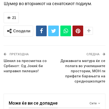
Шумер во вторникот на сенатскиот подиум.
21
Сподели
ПРЕТХОДНА
СЛЕДНА
Шекил за пресметка со
Државната матура ќе се
Србинот: Од Јокиќ би
полага во училишните
направил пилешко!
простории, МОН ги
прифати барањата на
средношколците
Може ќе ви се допадне
Сите