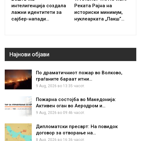
интелигенција создала
Реката Рајна на
лажни идентитети за
историски минимум,
сајбер-напади…
нуклеарката „Пакш“…
Најнови објави
По драматичниот пожар во Волково,
граѓаните бараат итни…
9 Aug, 2026 во 13:35 часот.
Пожарна состојба во Македонија:
Активен оган во Аеродром и…
9 Aug, 2026 во 09:46 часот.
Дипломатски пресврт: На повидок
договор за отворање на…
8 Aug, 2026 во 16:36 часот.