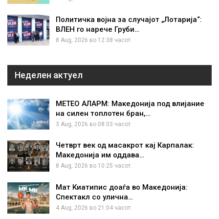
Политичка војна за случајот „Лотарија“:
ВЛЕН го нарече Груби…
8 Aug, 2026 во 12:38 часот.
Неделен актуел
МЕТЕО АЛАРМ: Македонија под влијание
на силен топлотен бран,…
3 Aug, 2026 во 08:03 часот.
Четврт век од масакрот кај Карпалак:
Македонија им оддава…
8 Aug, 2026 во 10:25 часот.
Мат Киатипис доаѓа во Македонија:
Спектакл со улична…
4 Aug, 2026 во 21:04 часот.