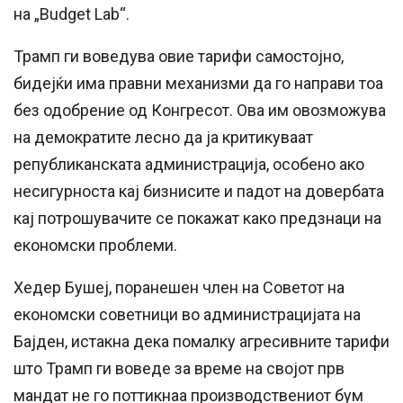
на „Budget Lab“.
Трамп ги воведува овие тарифи самостојно,
бидејќи има правни механизми да го направи тоа
без одобрение од Конгресот. Ова им овозможува
на демократите лесно да ја критикуваат
републиканската администрација, особено ако
несигурноста кај бизнисите и падот на довербата
кај потрошувачите се покажат како предзнаци на
економски проблеми.
Хедер Бушеј, поранешен член на Советот на
економски советници во администрацијата на
Бајден, истакна дека помалку агресивните тарифи
што Трамп ги воведе за време на својот прв
мандат не го поттикнаа производствениот бум