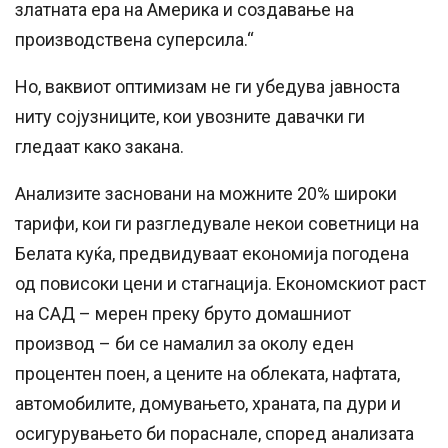
златната ера на Америка и создавање на
производствена суперсила.“
Но, ваквиот оптимизам не ги убедува јавноста
ниту сојузниците, кои увозните давачки ги
гледаат како закана.
Анализите засновани на можните 20% широки
тарифи, кои ги разгледувале некои советници на
Белата куќа, предвидуваат економија погодена
од повисоки цени и стагнација. Економскиот раст
на САД – мерен преку бруто домашниот
производ – би се намалил за околу еден
процентен поен, а цените на облеката, нафтата,
автомобилите, домувањето, храната, па дури и
осигурувањето би пораснале, според анализата