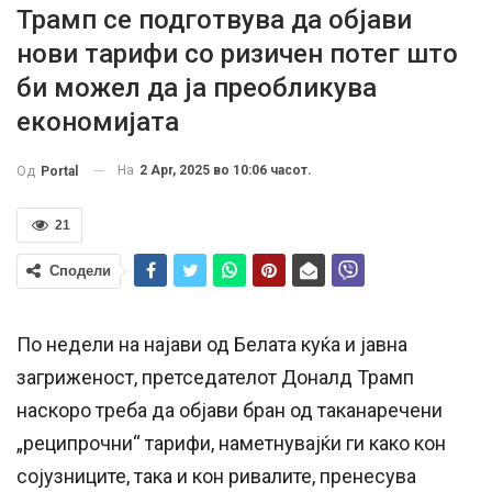
Трамп се подготвува да објави
нови тарифи со ризичен потег што
би можел да ја преобликува
економијата
На
2 Apr, 2025 во 10:06 часот.
Од
Portal
21
Сподели
По недели на најави од Белата куќа и јавна
загриженост, претседателот Доналд Трамп
наскоро треба да објави бран од таканаречени
„реципрочни“ тарифи, наметнувајќи ги како кон
сојузниците, така и кон ривалите, пренесува