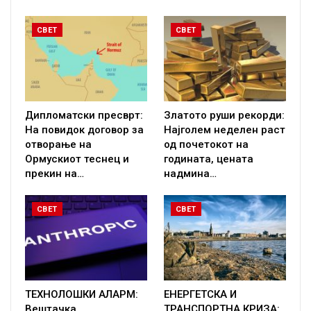
СВЕТ
СВЕТ
Дипломатски пресврт:
Златото руши рекорди:
На повидок договор за
Најголем неделен раст
отворање на
од почетокот на
Ормускиот теснец и
годината, цената
прекин на…
надмина…
СВЕТ
СВЕТ
ТЕХНОЛОШКИ АЛАРМ:
ЕНЕРГЕТСКА И
Вештачка
ТРАНСПОРТНА КРИЗА: