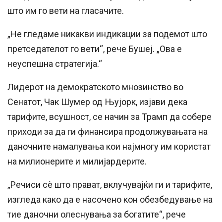
што им го вети на гласачите.
„Не гледаме никакви индикации за подемот што
претседателот го вети“, рече Бушеј. „Ова е
неуспешна стратегија.“
Лидерот на демократското мнозинство во
Сенатот, Чак Шумер од Њујорк, изјави дека
тарифите, всушност, се начин за Трамп да собере
приходи за да ги финансира продолжувањата на
даночните намалувања кои најмногу им користат
на милионерите и милијардерите.
„Речиси сè што прават, вклучувајќи ги и тарифите,
изгледа како да е насочено кон обезбедување на
тие даночни олеснувања за богатите“, рече