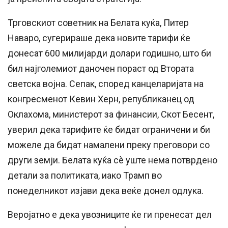
Трговскиот советник на Белата куќа, Питер
Наваро, сугерираше дека новите тарифи ќе
донесат 600 милијарди долари годишно, што би
бил најголемиот даночен пораст од Втората
светска војна. Сепак, според канцеларијата на
конгресменот Кевин Херн, републиканец од
Оклахома, министерот за финансии, Скот Бесент,
уверил дека тарифите ќе бидат ограничени и би
можеле да бидат намалени преку преговори со
други земји. Белата куќа сè уште нема потврдено
детали за политиката, иако Трамп во
понеделникот изјави дека веќе донел одлука.
Веројатно е дека увозниците ќе ги пренесат дел