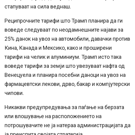
стапуваат на сила веднаш.
Реципрочните тарифи што Трамп планира да ги
воведе следуваат по неодамнешните најави за
25% данок на увоз на автомобили, давачки против
Кина, Канада и Мексико, како и проширени
тарифи на челик и алуминиум. Трамп исто така
воведе тарифи за земји што увезуваат нафта од
Венецуела и планира посебни даноци на увоз на
фармацевтски лекови, дрво, бакар и компјутерски
чипови.
Никакви предупредувања за паѓање на берзата
или влошување на расположението на
потрошувачите не ја натераа администрацијата да
ја преиспита својата стратегија.