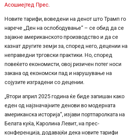
Асошиејтед Прес
.
Новите тарифи, воведени на денот што Трамп го
нарече „Ден на ослободување“ – се обид да се
зајакне американското производство и да се
казнат другите земји за, според него, децении на
неправедни трговски практики. Но, според
повеќето економисти, овој ризичен потег носи
закана од економски пад и нарушување на
сојузите изградени со децении.
„Втори април 2025 година ќе биде запишан како
еден од најзначајните денови во модерната
американска историја“, изјави портпаролката на
Белата куќа, Каролина Левит, на прес-
конференција, додавајќи дека новите тарифи