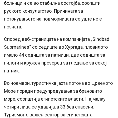
болници и се во стабилна состојба, соопшти
руското конзулатство. Причината за
потонувањето на подморницата сè уште не е
позната.
Според веб-страницата на компанијата „Sindbad
Submarines“ со седиште во Хургада, пловилото
имало 44 седишта за патници, две седишта за
пилоти и кружен прозорец за гледање за секој
патник.
Во ноември, туристичка јахта потона во Црвеното
Море поради предупредувања за брановито
море, соопштија египетските власти. Најмалку
четири лица се удавија, а 33 беа спасени.
Туризмот е важен сектор за египетската