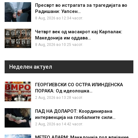
Пресврт во истрагата за трагедијата во
Радишани: Уапсен…
8 Aug, 2026 во 12:34 часот.
Четврт век од масакрот кај Карпалак:
Македонија им оддава…
8 Aug, 2026 во 10:25 часот.
Неделен актуел
ГЕОРГИЕВСКИ СО ОСТРА ИЛИНДЕНСКА
ПОРАКА: Од идеолошка…
2 Aug, 2026 во 13:28 часот.
ПАД НА ДОЛАРОТ: Координирана
интервенција на глобалните сили…
2 Aug, 2026 во 14:42 часот.
МЕТЕО АЛАРМ: Македонија под влијание