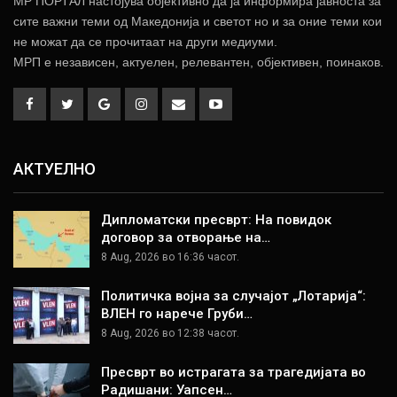
МР ПОРТАЛ настојува објективно да ја информира јавноста за
сите важни теми од Македонија и светот но и за оние теми кои
не можат да се прочитаат на други медиуми.
МРП е независен, актуелен, релевантен, објективен, поинаков.
АКТУЕЛНО
Дипломатски пресврт: На повидок
договор за отворање на…
8 Aug, 2026 во 16:36 часот.
Политичка војна за случајот „Лотарија“:
ВЛЕН го нарече Груби…
8 Aug, 2026 во 12:38 часот.
Пресврт во истрагата за трагедијата во
Радишани: Уапсен…