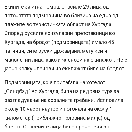
Екипите за итна помош спасиле 29 лица од
потонатата подморница во близина на една од
плажите во туристичката област на Хургада.
Според руските конзуларни претставници во
Хургада, на бродот (подморницата) имало 45
патници, сите руски државјани, меѓу кои и
малолетни лица, како и членови на екипажот. Не е
јасно колку членови на екипажот биле на бродот.
Подморницата, која припаѓала на хотелот
„Синдбад“ во Хургада, била на редовна тура за
разгледување на коралните гребени. Испловила
околу 10 часот наутро и потонала на околу 1
километар (приближно половина милја) од
брегот. Спасените лица биле пренесени во