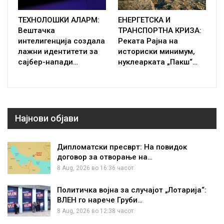
ТЕХНОЛОШКИ АЛАРМ:
ЕНЕРГЕТСКА И
Вештачка
ТРАНСПОРТНА КРИЗА:
интелигенција создала
Реката Рајна на
лажни идентитети за
историски минимум,
сајбер-напади…
нуклеарката „Пакш“…
Најнови објави
Дипломатски пресврт: На повидок
договор за отворање на…
8 Aug, 2026 во 16:36 часот.
Политичка војна за случајот „Лотарија“:
ВЛЕН го нарече Груби…
8 Aug, 2026 во 12:38 часот.