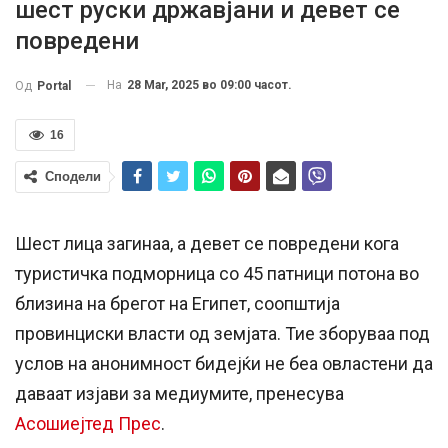
шест руски државјани и девет се
повредени
На
28 Mar, 2025 во 09:00 часот.
Од
Portal
16
Сподели
Шест лица загинаа, а девет се повредени кога
туристичка подморница со 45 патници потона во
близина на брегот на Египет, соопштија
провинциски власти од земјата. Тие зборуваа под
услов на анонимност бидејќи не беа овластени да
даваат изјави за медиумите, пренесува
Асошиејтед Прес
.