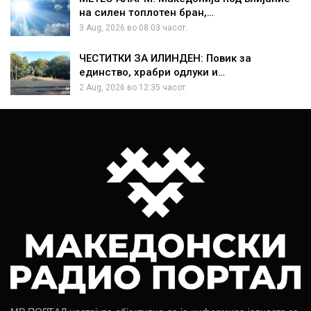
на силен топлотен бран,…
3 Aug, 2026 во 08:03 часот.
ЧЕСТИТКИ ЗА ИЛИНДЕН: Повик за
единство, храбри одлуки и…
2 Aug, 2026 во 12:35 часот.