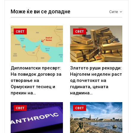
Може ќе ви се допадне
Сите
СВЕТ
СВЕТ
Дипломатски пресврт:
Златото руши рекорди:
На повидок договор за
Најголем неделен раст
отворање на
од почетокот на
Ормускиот теснец и
годината, цената
прекин на…
надмина…
СВЕТ
СВЕТ