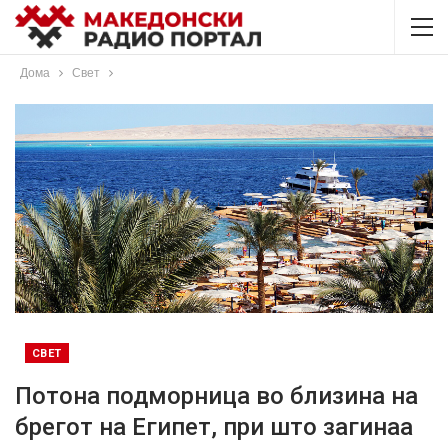
Дома
Свет
СВЕТ
Потона подморница во близина на
брегот на Египет, при што загинаа