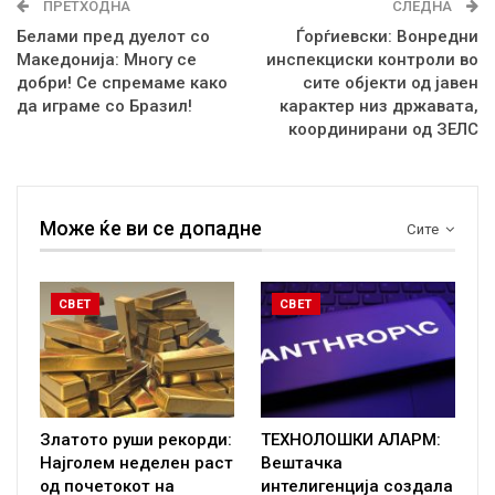
ПРЕТХОДНА
СЛЕДНА
Белами пред дуелот со
Ѓорѓиевски: Вонредни
Македонија: Многу се
инспекциски контроли во
добри! Се спремаме како
сите објекти од јавен
да играме со Бразил!
карактер низ државата,
координирани од ЗЕЛС
Може ќе ви се допадне
Сите
СВЕТ
СВЕТ
Златото руши рекорди:
ТЕХНОЛОШКИ АЛАРМ:
Најголем неделен раст
Вештачка
од почетокот на
интелигенција создала