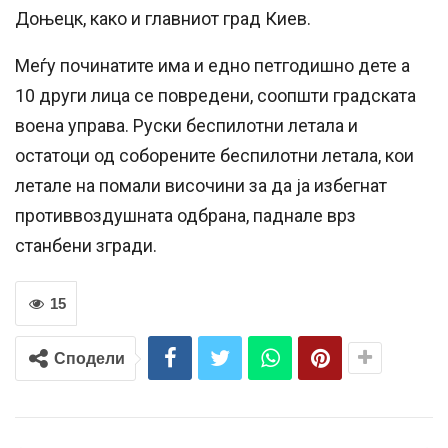
Доњецк, како и главниот град Киев.
Меѓу починатите има и едно петгодишно дете а
10 други лица се повредени, соопшти градската
воена управа. Руски беспилотни летала и
остатоци од соборените беспилотни летала, кои
летале на помали височини за да ја избегнат
противвоздушната одбрана, паднале врз
станбени згради.
15
Сподели