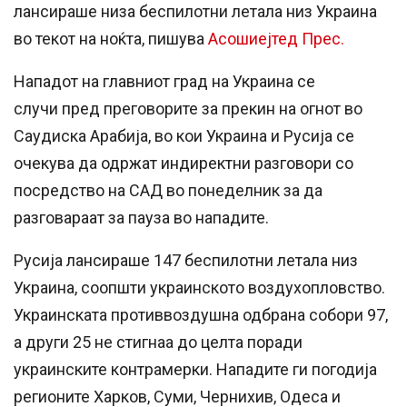
лансираше низа беспилотни летала низ Украина
во текот на ноќта, пишува
Асошиејтед Прес.
Нападот на главниот град на Украина се
случи
пред
преговорите за прекин на огнот во
Саудиска Арабија, во кои Украина и Русија се
очекува да одржат индиректни разговори
со
посредство на САД
во понеделник за да
разговараат
за пауза
во нападите.
Русија лансираше 147 беспилотни летала низ
Украина, соопшти украинското воздухопловство.
Украинската противвоздушна одбрана собори 97,
а други 25 не стигнаа до целта поради
украинските контрамерки. Нападите ги погодија
регионите Харков, Суми, Чернихив, Одеса и