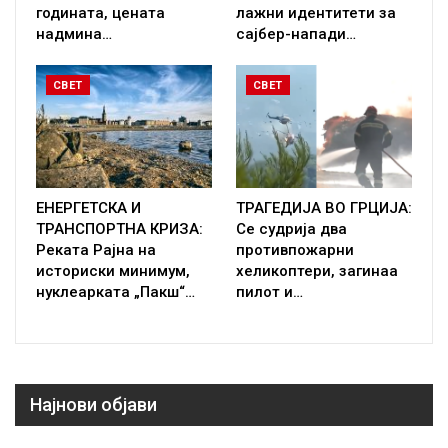
годината, цената
лажни идентитети за
надмина…
сајбер-напади…
СВЕТ
СВЕТ
ЕНЕРГЕТСКА И
ТРАГЕДИЈА ВО ГРЦИЈА:
ТРАНСПОРТНА КРИЗА:
Се судрија два
Реката Рајна на
противпожарни
историски минимум,
хеликоптери, загинаа
нуклеарката „Пакш“…
пилот и…
Најнови објави