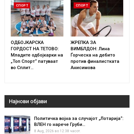
СПОРТ
СПОРТ
ОДБОЈКАРСКА
ЖРЕПКА ЗА
ГОРДОСТ НА ТЕТОВО:
ВИМБЛДОН: Лина
Младите одбојкарки на
Ѓорческа на дебито
„Топ Спорт“ патуваат
против финалистката
во Сплит…
Анисимова
Најнови објави
Политичка војна за случајот „Лотарија“:
ВЛЕН го нарече Груби…
8 Aug, 2026 во 12:38 часот.