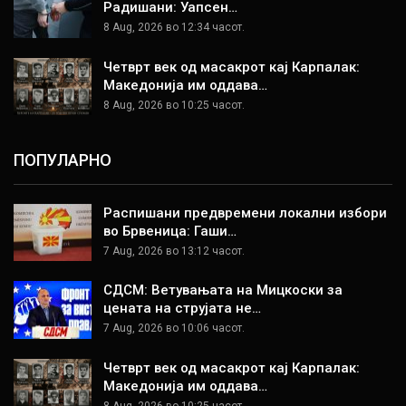
Радишани: Уапсен…
8 Aug, 2026 во 12:34 часот.
Четврт век од масакрот кај Карпалак:
Македонија им оддава…
8 Aug, 2026 во 10:25 часот.
ПОПУЛАРНО
Распишани предвремени локални избори
во Брвеница: Гаши…
7 Aug, 2026 во 13:12 часот.
СДСМ: Ветувањата на Мицкоски за
цената на струјата не…
7 Aug, 2026 во 10:06 часот.
Четврт век од масакрот кај Карпалак:
Македонија им оддава…