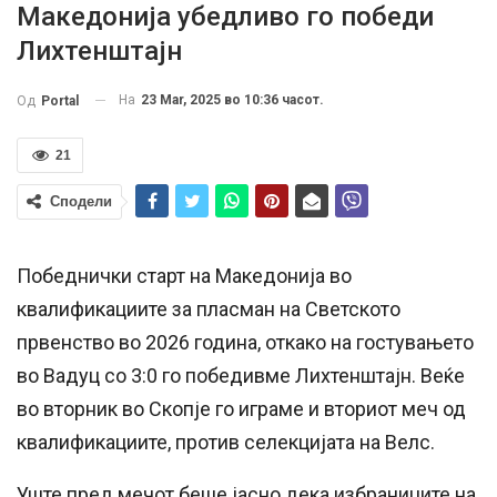
Македонија убедливо го победи
Лихтенштајн
На
23 Mar, 2025 во 10:36 часот.
Од
Portal
21
Сподели
Победнички старт на Македонија во
квалификациите за пласман на Светското
првенство во 2026 година, откако на гостувањето
во Вадуц со 3:0 го победивме Лихтенштајн. Веќе
во вторник во Скопје го играме и вториот меч од
квалификациите, против селекцијата на Велс.
Уште пред мечот беше јасно дека избраниците на