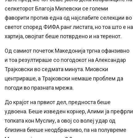
селкеторот Благоја Милевски се големи
фаворити против една од најслабите селекции во
светот според ФИФА ранг листата, но тоа што е на
хартија, овојпат беше потврдено и на теренот.
Од самиот почеток Македонија тргна офанзивно
и тоа резултираше со погодокот на Александар
Трајковски во седмата минута. Миовски
центрираше, а Трајковски немаше проблем да
погоди во празната мрежа.
До крајот на првиот дел, предноста беше
удвоена. Беше изведен корнер, Алими ја префрли
топката кон Муслиу, а овој со волеј удар од
близина биеше неодбранливо, па на полувреме