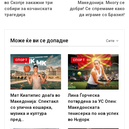
во Скопје закажни три
Македонија: Многу се
собири за кочанската
добри! Се спремаме како
трагедија
да играме со Бразил!
Може ќе ви се допадне
Сите
СПОРТ
СПОРТ
Мат Киатипис доаѓа во
Лина Ѓорческа
Македонија: Спектакл
потврдена за УС Опен:
со улична кошарка,
Македонската
музика и култура
тенисерка по нов успех
пред…
во Њујорк