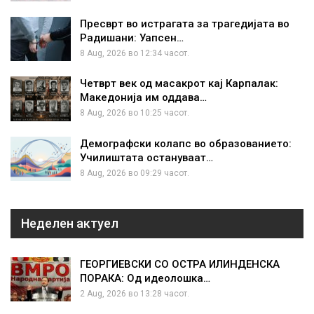
Пресврт во истрагата за трагедијата во
Радишани: Уапсен…
8 Aug, 2026 во 12:34 часот.
Четврт век од масакрот кај Карпалак:
Македонија им оддава…
8 Aug, 2026 во 10:25 часот.
Демографски колапс во образованието:
Училиштата остануваат…
8 Aug, 2026 во 09:29 часот.
Неделен актуел
ГЕОРГИЕВСКИ СО ОСТРА ИЛИНДЕНСКА
ПОРАКА: Од идеолошка…
2 Aug, 2026 во 13:28 часот.