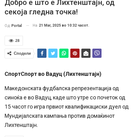
Добро е што е Лихтенштајн, од
секоја гледна точка!
На
21 Mar, 2025 во 10:32 часот.
Од
Portal
28
Сподели
СпортСпорт во Вадуц (Лихтенштајн)
Македонската фудбалска репрезентација од
синоќа е во Вадуц, каде што утре со почеток од
15 часот го игра првиот квалификациски дуел од
Мундијалската кампања против домаќинот
Лихтенштајн.