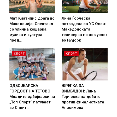
Мат Киатипис доаѓа во
Лина Ѓорческа
Македонија: Спектакл
потврдена за УС Опен:
со улична кошарка,
Македонската
музика и култура
тенисерка по нов успех
пред…
во Њујорк
СПОРТ
СПОРТ
ОДБОЈКАРСКА
ЖРЕПКА ЗА
ГОРДОСТ НА ТЕТОВО:
ВИМБЛДОН: Лина
Младите одбојкарки на
Ѓорческа на дебито
„Топ Спорт“ патуваат
против финалистката
во Сплит…
Анисимова