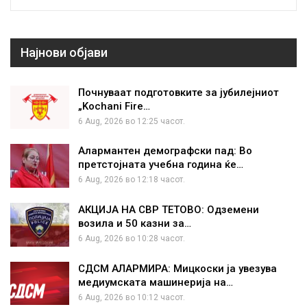
Најнови објави
Почнуваат подготовките за јубилејниот
„Kochani Fire…
6 Aug, 2026 во 12:25 часот.
Алармантен демографски пад: Во
претстојната учебна година ќе…
6 Aug, 2026 во 12:18 часот.
АКЦИЈА НА СВР ТЕТОВО: Одземени
возила и 50 казни за…
6 Aug, 2026 во 10:28 часот.
СДСМ АЛАРМИРА: Мицкоски ја увезува
медиумската машинерија на…
6 Aug, 2026 во 10:12 часот.