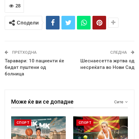
28
Сподели
ПРЕТХОДНА
СЛЕДНА
Таравари: 10 пациенти ќе
Шеснаесетта жртва од
бидат пуштени од
несреќата во Нови Сад
болница
Може ќе ви се допадне
Сите
СПОРТ
СПОРТ