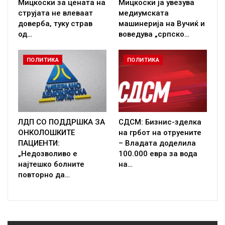
Мицкоски за цената на
Мицкоски ја увезува
струјата не влеваат
медиумската
доверба, туку страв
машинерија на Вучиќ и
од…
воведува „српско…
ПОЛИТИКА
ПОЛИТИКА
ЛДП СО ПОДДРШКА ЗА
СДСМ: Бизнис-зделка
ОНКОЛОШКИТЕ
на грбот на отруените
ПАЦИЕНТИ:
– Владата доделила
„Недозволиво е
100.000 евра за вода
најтешко болните
на…
повторно да…