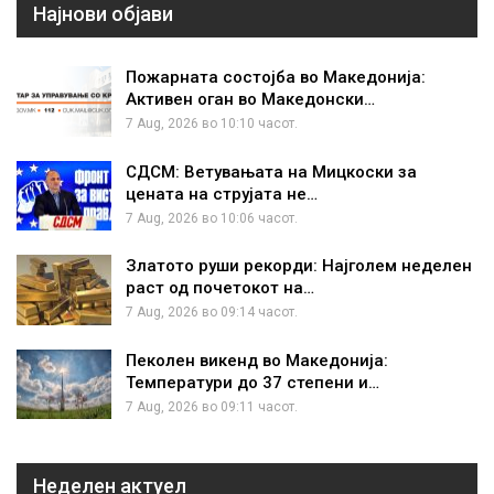
Најнови објави
Пожарната состојба во Македонија:
Активен оган во Македонски…
7 Aug, 2026 во 10:10 часот.
СДСМ: Ветувањата на Мицкоски за
цената на струјата не…
7 Aug, 2026 во 10:06 часот.
Златото руши рекорди: Најголем неделен
раст од почетокот на…
7 Aug, 2026 во 09:14 часот.
Пеколен викенд во Македонија:
Температури до 37 степени и…
7 Aug, 2026 во 09:11 часот.
Неделен актуел