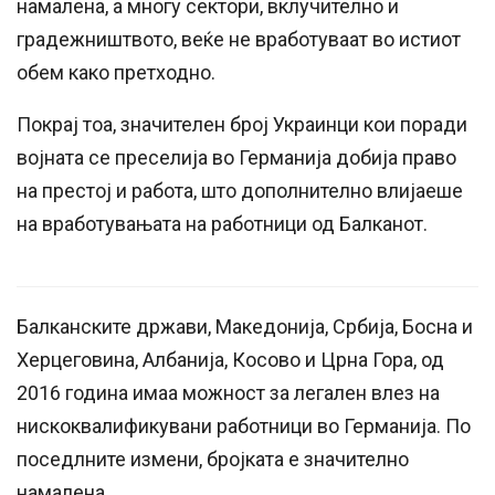
намалена, а многу сектори, вклучително и
градежништвото, веќе не вработуваат во истиот
обем како претходно.
Покрај тоа, значителен број Украинци кои поради
војната се преселија во Германија добија право
на престој и работа, што дополнително влијаеше
на вработувањата на работници од Балканот.
Балканските држави, Македонија, Србија, Босна и
Херцеговина, Албанија, Косово и Црна Гора, од
2016 година имаа можност за легален влез на
нискоквалификувани работници во Германија. По
поседлните измени, бројката е значително
намалена.