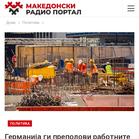
Дома
Политика
ПОЛИТИКА
Германија ги преполови работните