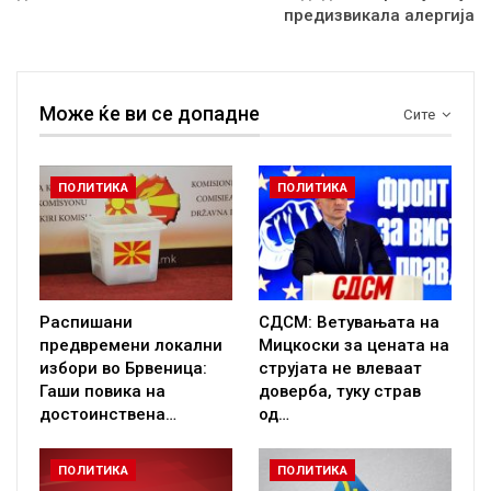
предизвикала алергија
Може ќе ви се допадне
Сите
ПОЛИТИКА
ПОЛИТИКА
Распишани
СДСМ: Ветувањата на
предвремени локални
Мицкоски за цената на
избори во Брвеница:
струјата не влеваат
Гаши повика на
доверба, туку страв
достоинствена…
од…
ПОЛИТИКА
ПОЛИТИКА