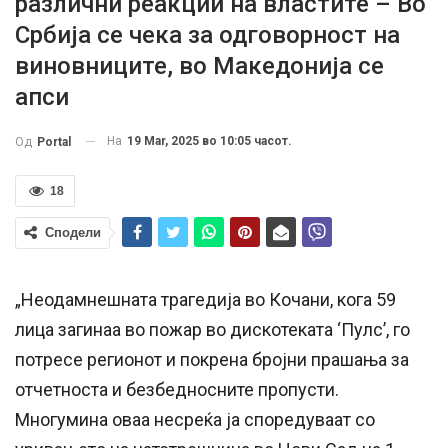
различни реакции на властите – Во
Србија се чека за одговорност на
виновниците, во Македонија се
апси
На
19 Mar, 2025 во 10:05 часот.
Од
Portal
18
Сподели
„Неодамнешната трагедија во Кочани, кога 59
лица загинаа во пожар во дискотеката ‘Пулс’, го
потресе регионот и покрена бројни прашања за
отчетноста и безбедносните пропусти.
Многумина оваа несреќа ја споредуваат со