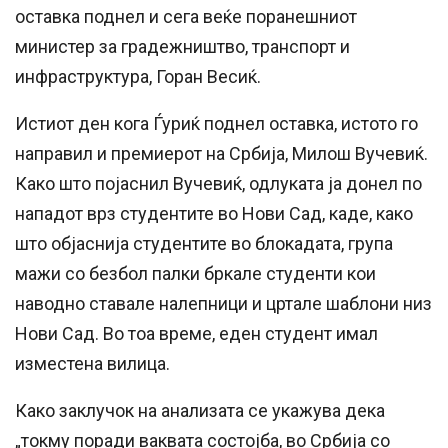
оставка поднел и сега веќе поранешниот
министер за градежништво, транспорт и
инфраструктура, Горан Весиќ.
Истиот ден кога Ѓуриќ поднел оставка, истото го
направил и премиерот на Србија, Милош Вучевиќ.
Како што појаснил Вучевиќ, одлуката ја донел по
нападот врз студентите во Нови Сад, каде, како
што објаснија студентите во блокадата, група
мажи со безбол палки бркале студенти кои
наводно ставале налепници и цртале шаблони низ
Нови Сад. Во тоа време, еден студент имал
изместена вилица.
Како заклучок на анализата се укажува дека
„токму поради ваквата состојба, во Србија со