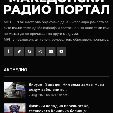
МР ПОРТАЛ настојува објективно да ја информира јавноста за
сите важни теми од Македонија и светот но и за оние теми кои
не можат да се прочитаат на други медиуми.
МРП е независен, актуелен, релевантен, објективен, поинаков.
АКТУЕЛНО
Вирусот Западен Нил зема замав: Нови
седум заболени во…
7 Aug, 2026 во 16:16 часот.
Физички напад на паркингот кај
тетовската Клиничка болница:…