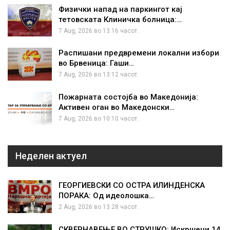
Физички напад на паркингот кај
тетовската Клиничка болница:…
7 Aug, 2026 во 13:16 часот.
Распишани предвремени локални избори
во Брвеница: Гаши…
7 Aug, 2026 во 13:12 часот.
Пожарната состојба во Македонија:
Активен оган во Македонски…
7 Aug, 2026 во 10:10 часот.
Неделен актуел
ГЕОРГИЕВСКИ СО ОСТРА ИЛИНДЕНСКА
ПОРАКА: Од идеолошка…
2 Aug, 2026 во 13:28 часот.
СКВЕРНАВЕЊЕ ВО СТРУШКО: Искршени 14