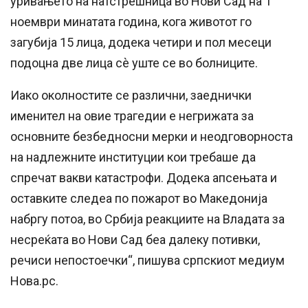
уривањето на натстрешница во Нови Сад на 1
ноември минатата година, кога животот го
загубија 15 лица, додека четири и пол месеци
подоцна две лица сè уште се во болниците.
Иако околностите се различни, заеднички
именител на овие трагедии е негрижата за
основните безбедносни мерки и неодговорноста
на надлежните институции кои требаше да
спречат вакви катастрофи. Додека апсењата и
оставките следеа по пожарот во Македонија
набргу потоа, во Србија реакциите на Владата за
несреќата во Нови Сад беа далеку потивки,
речиси непостоечки“, пишува српскиот медиум
Нова.рс.