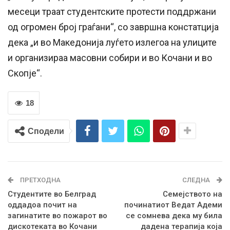
месеци траат студентските протести поддржани
од огромен број граѓани“, со завршна констатција
дека „и во Македонија луѓето излегоа на улиците
и организираа масовни собири и во Кочани и во
Скопје“.
18
Сподели
ПРЕТХОДНА
СЛЕДНА
Студентите во Белград
Семејството на
оддадоа почит на
починатиот Ведат Адеми
загинатите во пожарот во
се сомнева дека му била
дискотеката во Кочани
дадена терапија која