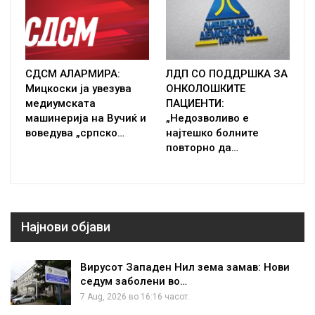
СДСМ АЛАРМИРА:
ЛДП СО ПОДДРШКА ЗА
Мицкоски ја увезува
ОНКОЛОШКИТЕ
медиумската
ПАЦИЕНТИ:
машинерија на Вучиќ и
„Недозволиво е
воведува „српско…
најтешко болните
повторно да…
Најнови објави
Вирусот Западен Нил зема замав: Нови
седум заболени во…
7 Aug, 2026 во 16:16 часот.