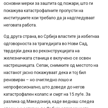
основни мерки за заштита од пожари, што ги
покажува катастрофалните пропусти на
институциите кои требало да ја надгледуваат
неговата работа.
Од друга страна, во Србија властите ја избегнаа
одговорноста за трагедијата во Нови Сад,
тврдејќи дека во реконструкцијата на
железничката станица е вклучено се освен
настрешницата. Сепак, снимките од местото на
настанот јасно покажуваат дека и тој бил
реновиран – но очигледно лошо и
непрофесионално, што доведе до негов
катастрофален колапс и смрт на 15 луѓе. За
разлика од Македонија, каде веднаш следеа