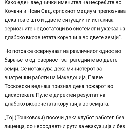
Како еден заеднички именител на несреќите во
Кочани и Нови Сад, српскиот медиум препознава
дека тоа е што и „двете ситуации ги истакнаа
сериозните недостатоци во системот и укажаа на
длабоко вкоренетата корупција во двете земји“.
Но потоа се осврнуваат на различниот однос во
барањето одговорност за трагедиите во двете
земји. Се истакнува дека министерот за
внатрешни работи на Македонија, Панче
Тосковски веднаш признал дека пожарот во
дискотеката Пулс е директен резултат на
длабоко вкоренетата корупција во земјата.
„Тој (Тошковски) посочи дека клубот работел без
лиценца, со несоодветни рути за евакуација и без