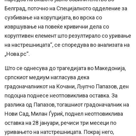
Белград, поточно на Специјалното одделение за
сузбивање на корупцијата, во врска со
извршување на повеќе кривични дела со
коруптивен елемент што резултирало со уривање
на настрешницата“, се споредува во анализата на
„Нова.рс“.
Што се однесува до трагедијата во Македонија,
српскиот медиум нагласува дека
градоначалникот на Кочани, Љупчо Папазов, ден
подоцна поднесе неотповиклива оставка. За
разлика од Папазов, тогашниот градоначалник на
Нови Сад, Милан Ѓуриќ, поднел неотповиклива
оставка на 28 јануари, речиси три месеци по
уривањето на натстрешницата. Покрај него,