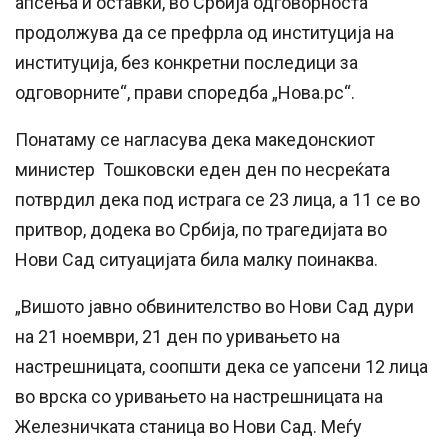
апсења и оставки, во Србија одговорноста
продолжува да се префрла од институција на
институција, без конкретни последици за
одговорните“, прави споредба „Нова.рс“.
Понатаму се нагласува дека македонскиот
министер Тошковски еден ден по несреќата
потврдил дека под истрага се 23 лица, а 11 се во
притвор, додека во Србија, по трагедијата во
Нови Сад ситуацијата била малку поинаква.
„Вишото јавно обвинителство во Нови Сад дури
на 21 ноември, 21 ден по уривањето на
настрешницата, соопшти дека се уапсени 12 лица
во врска со уривањето на настрешницата на
Железничката станица во Нови Сад. Меѓу