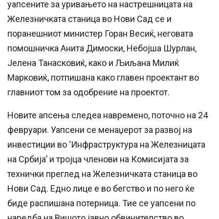
уапсените за уривањето на настрешницата на
Железничката станица во Нови Сад се и
поранешниот министер Горан Весиќ, неговата
помошничка Анита Димоски, Небојша Шурлан,
Јелена Танасковиќ, како и Љиљана Милиќ
Марковиќ, потпишана како главен проектант во
главниот том за одобрение на проектот.
Новите апсења следеа навремено, поточно на 24
февруари. Уапсени се менаџерот за развој на
инвестиции во ‘Инфраструктура на Железницата
на Србија’ и тројца членови на Комисијата за
технички преглед на Железничката станица во
Нови Сад. Едно лице е во бегство и по него ќе
биде распишана потерница. Тие се уапсени по
наредба на Вишото јавно обвинителство во