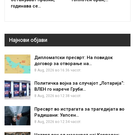
годинава се…
Најнови објави
Дипломатски пресврт: На повидок
договор за отворање на…
8 Aug, 2026 во 16:36 часот.
Политичка војна за случајот „Лотарија“:
ВЛЕН го нарече Груби…
8 Aug, 2026 во 12:38 часот.
Пресврт во истрагата за трагедијата во
Радишани: Уапсен…
8 Aug, 2026 во 12:34 часот.
Четврт век од масакрот кај Карпалак: