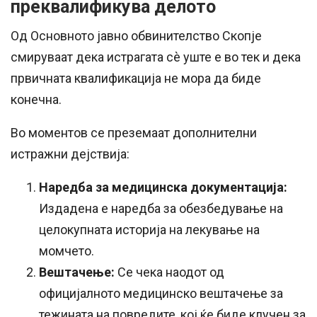
преквалификува делото
Од Основното јавно обвинителство Скопје
смируваат дека истрагата сè уште е во тек и дека
првичната квалификација не мора да биде
конечна.
Во моментов се преземаат дополнителни
истражни дејствија:
Наредба за медицинска документација:
Издадена е наредба за обезбедување на
целокупната историја на лекување на
момчето.
Вештачење:
Се чека наодот од
официјалното медицинско вештачење за
тежината на повредите, кој ќе биде клучен за