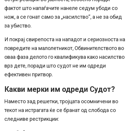
фактот што напаѓачите нанеле седум убоди со
нож, а се гонат само за „насилство“, а не за обид
за убиство.
И покрај свирепоста на нападот и сериозноста на
повредите на малолетникот, Обвинителството во
оваа фаза делото го квалификува како насилство
врз дете, поради што судот не им одреди
ефективен притвор.
Какви мерки им одреди Судот?
Наместо зад решетки, тројцата осомничени во
текот на истрагата ќе се бранат од слобода со
следниве рестрикции: