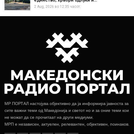
единство, храбри одлуки и…
2 Aug, 2026 во 12:35 часот.
МР ПОРТАЛ настојува објективно да ја информира јавноста за
сите важни теми од Македонија и светот но и за оние теми кои
не можат да се прочитаат на други медиуми.
МРП е независен, актуелен, релевантен, објективен, поинаков.