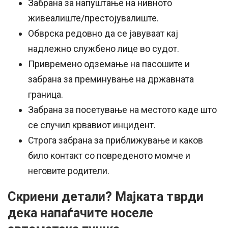
Забрана за напуштање на нивното
живеалиште/престојувалиште.
Обврска редовно да се јавуваат кај
надлежно службено лице во судот.
Привремено одземање на пасошите и
забрана за преминување на државната
граница.
Забрана за посетување на местото каде што
се случил крвавиот инцидент.
Строга забрана за приближување и каков
било контакт со повреденото момче и
неговите родители.
Скриени детали? Мајката тврди
дека напаѓачите носеле