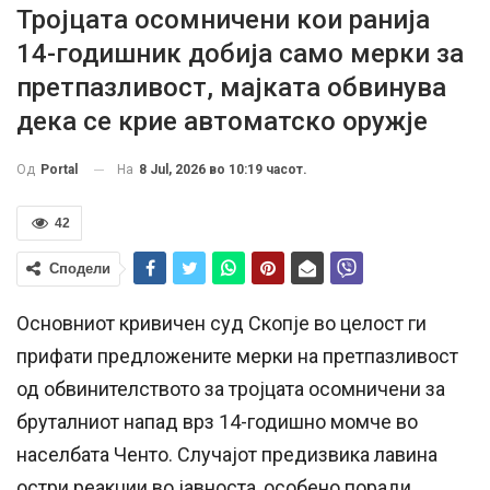
Тројцата осомничени кои ранија
14-годишник добија само мерки за
претпазливост, мајката обвинува
дека се крие автоматско оружје
На
8 Jul, 2026 во 10:19 часот.
Од
Portal
42
Сподели
Основниот кривичен суд Скопје во целост ги
прифати предложените мерки на претпазливост
од обвинителството за тројцата осомничени за
бруталниот напад врз 14-годишно момче во
населбата Ченто. Случајот предизвика лавина
остри реакции во јавноста, особено поради