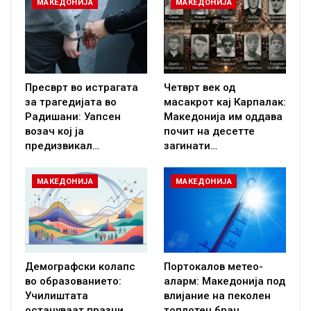
МАКЕДОНИЈА
МАКЕДОНИЈА
Пресврт во истрагата
Четврт век од
за трагедијата во
масакрот кај Карпалак:
Радишани: Уапсен
Македонија им оддава
возач кој ја
почит на десетте
предизвикал…
загинати…
МАКЕДОНИЈА
МАКЕДОНИЈА
Демографски колапс
Портокалов метео-
во образованието:
аларм: Македонија под
Училиштата
влијание на пеколен
остануваат празни,
топлотен бран,…