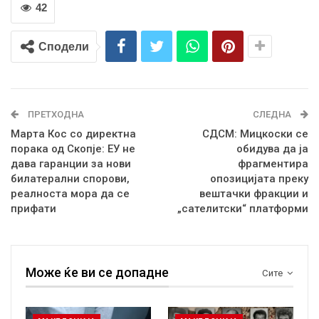
42
Сподели
ПРЕТХОДНА
СЛЕДНА
Марта Кос со директна
СДСМ: Мицкоски се
порака од Скопје: ЕУ не
обидува да ја
дава гаранции за нови
фрагментира
билатерални спорови,
опозицијата преку
реалноста мора да се
вештачки фракции и
прифати
„сателитски“ платформи
Може ќе ви се допадне
Сите