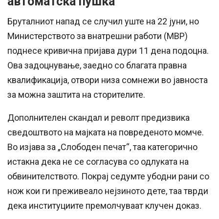
автоматска пушка
Бруталниот напад се случил уште на 22 јуни, но
Министерството за внатрешни работи (МВР)
поднесе кривична пријава дури 11 дена подоцна.
Ова задоцнување, заедно со благата правна
квалификација, отвори низа сомнежи во јавноста
за можна заштита на сторителите.
Дополнителен скандал и револт предизвика
сведоштвото на мајката на повреденото момче.
Во изјава за „Слободен печат“, таа категорично
истакна дека не се согласува со одлуката на
обвинителството. Покрај седумте убодни рани со
нож кои ги преживеало нејзиното дете, таа тврди
дека институциите премолчуваат клучен доказ.