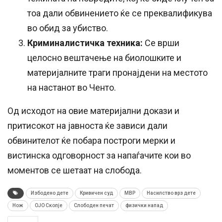
тоа дали обвинението ќе се преквалификува
во обид за убиство.
Криминалистичка техника:
Се врши
целосно вештачење на биолошките и
материјалните траги пронајдени на местото
на настанот во Ченто.
Од исходот на овие материјални докази и
притисокот на јавноста ќе зависи дали
обвинителот ќе побара построги мерки и
вистинска одговорност за напаѓачите кои во
моментов се шетаат на слобода.
Избодено дете
Кривичен суд
МВР
Насилство врз дете
Нож
ОЈО Скопје
Слободен печат
физички напад