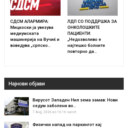
СДСМ АЛАРМИРА:
ЛДП СО ПОДДРШКА ЗА
Мицкоски ја увезува
ОНКОЛОШКИТЕ
медиумската
ПАЦИЕНТИ:
машинерија на Вучиќ и
„Недозволиво е
воведува „српско…
најтешко болните
повторно да…
Најнови објави
Вирусот Западен Нил зема замав: Нови
седум заболени во…
7 Aug, 2026 во 16:16 часот.
Физички напад на паркингот кај