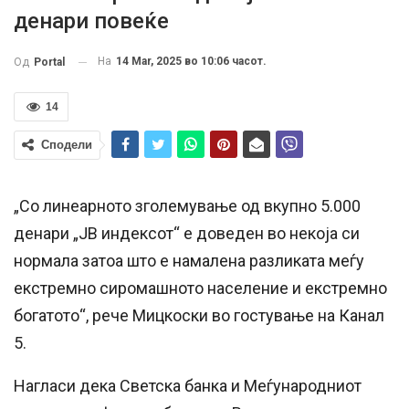
денари повеќе
На
14 Mar, 2025 во 10:06 часот.
Од
Portal
14
Сподели
„Со линеарното зголемување од вкупно 5.000
денари „ЈВ индексот“ е доведен во некоја си
нормала затоа што е намалена разликата меѓу
екстремно сиромашното население и екстремно
богатото“, рече Мицкоски во гостување на Канал
5.
Нагласи дека Светска банка и Меѓународниот