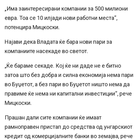
„Има заинтересирани компании за 500 милиони
евра. Тоа се 10 илјади нови работни места“,
потенцира Мицкоски.
Најави дека Владата ќе бара нови пари за
компаниите насекаде во светот.
„Ќе бараме секаде. Кој ќе ни даде не е битно
затоа што без добра и силна економија нема пари
во Буџетот, а без пари во Буџетот ништо нема да
правиме ќе нема ни капитални инвестиции“, рече
Мицкоски.
Прашан дали сите компании ќе имаат
рамноправен пристап до средства од унгарскиот
кредит од комерцијалните банки во земајва, рече