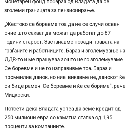
монетарен фонд побараа од Владата да се
зголеми границата за пензионирање.
„Жестоко се боревме тоа да не се случи освен
оние што сакаат да можат да работат до 67
години старост. Застанавме позади правата на
граѓаните и работниците. Бараа и зголемување на
ДДВ-то и ме прашуваа зошто не го зголемуваме.
Се боревме и не го направивме тоа. Бараа и
променлив данок, но ние викавме не, данокот ќе
си биде рамен. Се боревме и ќе се бориме“, рече
Мицкоски.
Потсети дека Владата успеа да земе кредит од
250 милиони евра со каматна стапка од 1,95
проценти за компаниите.