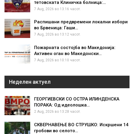
тетовската Клиничка болница:…
7 Aug, 2026 во 13:16 часот.
Распишани предвремени локални избори
во Брвеница: Гаши…
7 Aug, 2026 во 13:12 часот.
Пожарната состојба во Македонија:
Активен оган во Македонски…
7 Aug, 2026 во 10:10 часот.
Неделен актуел
ГЕОРГИЕВСКИ СО ОСТРА ИЛИНДЕНСКА
ПОРАКА: Од идеолошка…
2 Aug, 2026 во 13:28 часот.
СКВЕРНАВЕЊЕ ВО СТРУШКО: Искршени 14
гробови во селото…