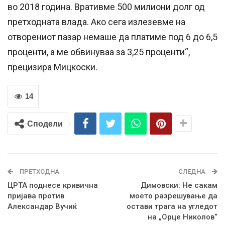
во 2018 година. Вративме 500 милиони долг од
претходната влада. Ако сега излезевме на
отворениот пазар немаше да платиме под 6 до 6,5
проценти, а ме обвинуваа за 3,25 проценти“,
прецизира Мицкоски.
14
Сподели
ПРЕТХОДНА
СЛЕДНА
ЦРТА поднесе кривична
Димовски: Не сакам
пријава против
моето разрешување да
Александар Вучиќ
остави трага на угледот
на „Орце Николов“