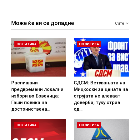
Може ќе ви се допадне
Сите
ПОЛИТИКА
ПОЛИТИКА
Распишани
СДСМ: Ветувањата на
предвремени локални
Мицкоски за цената на
избори во Брвеница:
струјата не влеваат
Гаши повика на
доверба, туку страв
достоинствена…
од…
ПОЛИТИКА
ПОЛИТИКА