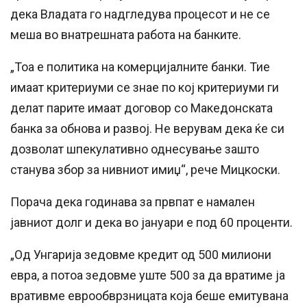
дека Владата го надгледува процесот и не се
меша во внатрешната работа на банките.
„Тоа е политика на комерцијалните банки. Тие
имаат критериуми се знае по кој критериуми ги
делат парите имаат договор со Македонската
банка за обнова и развој. Не верувам дека ќе си
дозволат шпекулативно однесување зашто
станува збор за нивниот имиџ“, рече Мицкоски.
Порача дека годинава за првпат е намален
јавниот долг и дека во јануари е под 60 проценти.
„Од Унгарија зедовме кредит од 500 милиони
евра, а потоа зедовме уште 500 за да вратиме ја
вративме еврообврзницата која беше емитувана