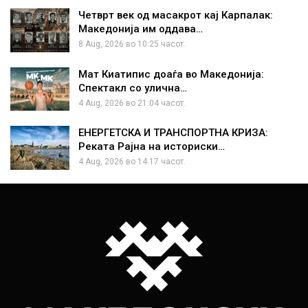
Четврт век од масакрот кај Карпалак:
Македонија им оддава…
8 Aug, 2026 во 10:25 часот.
Мат Киатипис доаѓа во Македонија:
Спектакл со улична…
4 Aug, 2026 во 21:04 часот.
ЕНЕРГЕТСКА И ТРАНСПОРТНА КРИЗА:
Реката Рајна на историски…
4 Aug, 2026 во 14:17 часот.