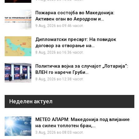
Пожарна состојба во Македонија:
Активен оган во Аеродром и…
9 Aug, 2026 во 09:46 часот.
Дипломатски пресврт: На повидок
договор за отворање на…
8 Aug, 2026 во 16:36 часот.
Политичка војна за случајот „Лотарија“:
ВЛЕН го нарече Груби…
8 Aug, 2026 во 12:38 часот.
Неделен актуел
МЕТЕО АЛАРМ: Македонија под влијание
на силен топлотен бран,…
3 Aug, 2026 во 08:03 часот.