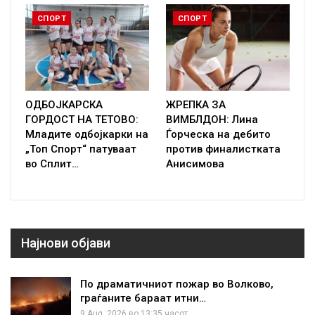
СПОРТ
СПОРТ
ОДБОЈКАРСКА
ЖРЕПКА ЗА
ГОРДОСТ НА ТЕТОВО:
ВИМБЛДОН: Лина
Младите одбојкарки на
Ѓорческа на дебито
„Топ Спорт“ патуваат
против финалистката
во Сплит…
Анисимова
Најнови објави
По драматичниот пожар во Волково,
граѓаните бараат итни…
9 Aug, 2026 во 13:35 часот.