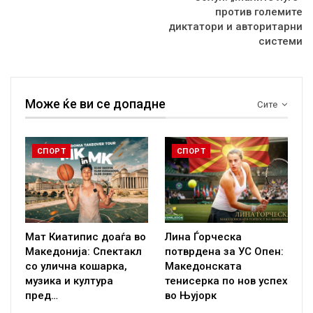
против големите
диктатори и авторитарни
системи
Може ќе ви се допадне
Сите
СПОРТ
СПОРТ
Мат Киатипис доаѓа во
Лина Ѓорческа
Македонија: Спектакл
потврдена за УС Опен:
со улична кошарка,
Македонската
музика и култура
тенисерка по нов успех
пред…
во Њујорк