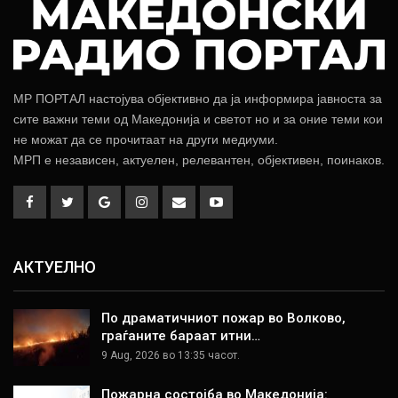
МР ПОРТАЛ настојува објективно да ја информира јавноста за
сите важни теми од Македонија и светот но и за оние теми кои
не можат да се прочитаат на други медиуми.
МРП е независен, актуелен, релевантен, објективен, поинаков.
АКТУЕЛНО
По драматичниот пожар во Волково,
граѓаните бараат итни…
9 Aug, 2026 во 13:35 часот.
Пожарна состојба во Македонија: