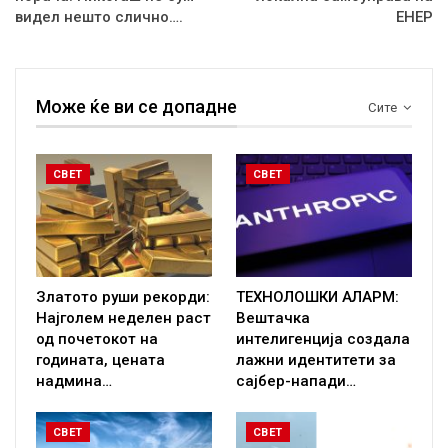
видел нешто слично….
ЕНЕР
Може ќе ви се допадне
Сите
СВЕТ
СВЕТ
Златото руши рекорди:
ТЕХНОЛОШКИ АЛАРМ:
Најголем неделен раст
Вештачка
од почетокот на
интелигенција создала
годината, цената
лажни идентитети за
надмина…
сајбер-напади…
СВЕТ
СВЕТ