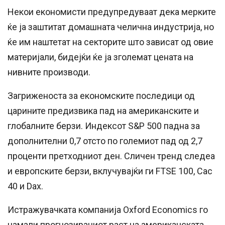
Некои економисти предупредуваат дека мерките
ќе ја заштитат домашната челична индустрија, но
ќе им наштетат на секторите што зависат од овие
материјали, бидејќи ќе ја зголемат цената на
нивните производи.
Загриженоста за економските последици од
царините предизвика пад на американските и
глобалните берзи. Индексот S&P 500 падна за
дополнителни 0,7 отсто по големиот пад од 2,7
проценти претходниот ден. Сличен тренд следеа
и европските берзи, вклучувајќи ги FTSE 100, Cac
40 и Dax.
Истражувачката компанија Oxford Economics го
намали прогнозираниот раст на американската