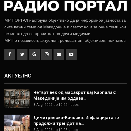
МР ПОРТАЛ настојува објективно да ја информира јавноста за
сите важни теми од Македонија и светот но и за оние теми кои
не можат да се прочитаат на други медиуми.
МРП е независен, актуелен, релевантен, објективен, поинаков.
АКТУЕЛНО
Четврт век од масакрот кај Карпалак:
Македонија им оддава…
8 Aug, 2026 во 10:25 часот.
Димитриеска-Кочоска: Инфлацијата го
продолжи трендот на…
8 Aug, 2026 во 10:05 часот.