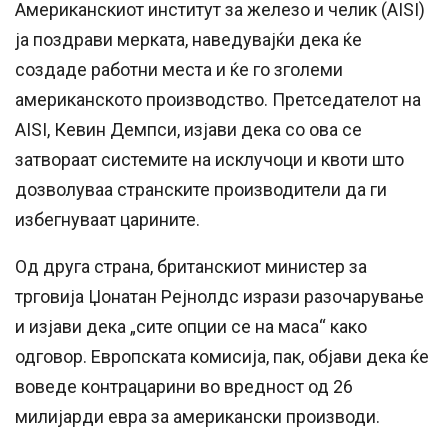
Американскиот институт за железо и челик (AISI)
ја поздрави мерката, наведувајќи дека ќе
создаде работни места и ќе го зголеми
американското производство. Претседателот на
AISI, Кевин Демпси, изјави дека со ова се
затвораат системите на исклучоци и квоти што
дозволуваа странските производители да ги
избегнуваат царините.
Од друга страна, британскиот министер за
трговија Џонатан Рејнолдс изрази разочарување
и изјави дека „сите опции се на маса“ како
одговор. Европската комисија, пак, објави дека ќе
воведе контрацарини во вредност од 26
милијарди евра за американски производи.