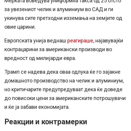
Мерката воведува униформна такса од 25 отсто
за увезениот челик и алуминиум во САД и ги
укинува сите претходни изземања на земјите од
овие царини.
Европската унија веднаш
реагираше
, најавувајќи
контрацарини за американски производи во
вредност од милијарди евра.
Трамп се надева дека оваа одлука ќе го зајакне
домашното производство на челик и алуминиум,
но критичарите предупредуваат дека ќе доведе
до повисоки цени за американските потрошувачи
и ќе ја забави економијата.
Реакции и контрамерки