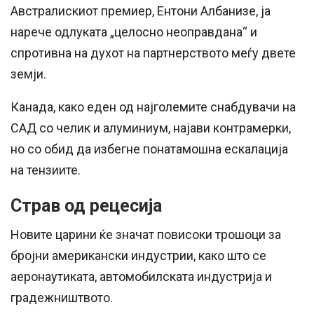
Австралискиот премиер, Ентони Албанизе, ја
нарече одлуката „целосно неоправдана“ и
спротивна на духот на партнерството меѓу двете
земји.
Канада, како еден од најголемите снабдувачи на
САД со челик и алуминиум, најави контрамерки,
но со обид да избегне понатамошна ескалација
на тензиите.
Страв од рецесија
Новите царини ќе значат повисоки трошоци за
бројни американски индустрии, како што се
аеронаутиката, автомобилската индустрија и
градежништвото.