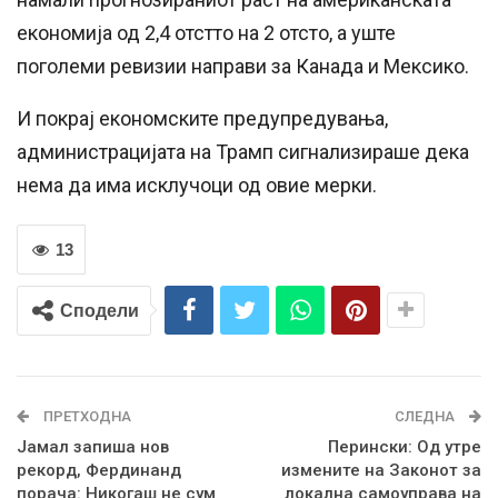
економија од 2,4 отстто на 2 отсто, а уште
поголеми ревизии направи за Канада и Мексико.
И покрај економските предупредувања,
администрацијата на Трамп сигнализираше дека
нема да има исклучоци од овие мерки.
13
Сподели
ПРЕТХОДНА
СЛЕДНА
Јамал запиша нов
Перински: Од утре
рекорд, Фердинанд
измените на Законот за
порача: Никогаш не сум
локална самоуправа на