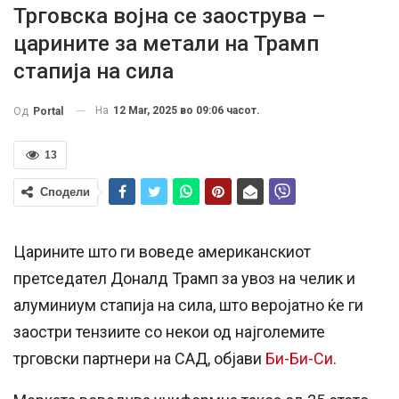
Трговска војна се заострува –
царините за метали на Трамп
стапија на сила
На
12 Mar, 2025 во 09:06 часот.
Од
Portal
13
Сподели
Царините што ги воведе американскиот
претседател Доналд Трамп за увоз на челик и
алуминиум стапија на сила, што веројатно ќе ги
заостри тензиите со некои од најголемите
трговски партнери на САД, објави
Би-Би-Си
.