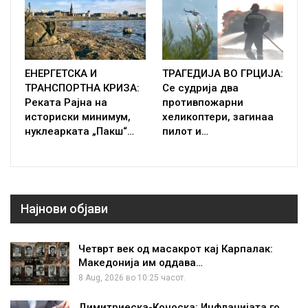
ЕНЕРГЕТСКА И
ТРАГЕДИЈА ВО ГРЦИЈА:
ТРАНСПОРТНА КРИЗА:
Се судрија два
Реката Рајна на
противпожарни
историски минимум,
хеликоптери, загинаа
нуклеарката „Пакш“…
пилот и…
Најнови објави
Четврт век од масакрот кај Карпалак:
Македонија им оддава…
8 Aug, 2026 во 10:25 часот.
Димитриеска-Кочоска: Инфлацијата го