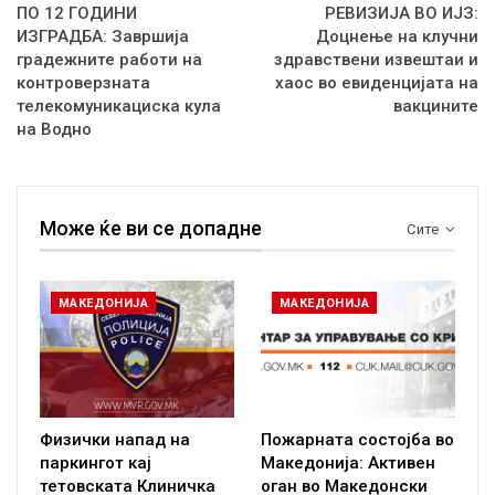
ПО 12 ГОДИНИ
РЕВИЗИЈА ВО ИЈЗ:
ИЗГРАДБА: Завршија
Доцнење на клучни
градежните работи на
здравствени извештаи и
контроверзната
хаос во евиденцијата на
телекомуникациска кула
вакцините
на Водно
Може ќе ви се допадне
Сите
МАКЕДОНИЈА
МАКЕДОНИЈА
Физички напад на
Пожарната состојба во
паркингот кај
Македонија: Активен
тетовската Клиничка
оган во Македонски