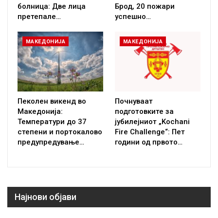
болница: Две лица
Брод, 20 пожари
претепале…
успешно…
МАКЕДОНИЈА
МАКЕДОНИЈА
Пеколен викенд во
Почнуваат
Македонија:
подготовките за
Температури до 37
јубилејниот „Kochani
степени и портокалово
Fire Challenge“: Пет
предупредување…
години од првото…
Најнови објави