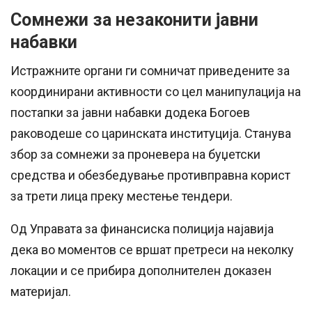
Сомнежи за незаконити јавни
набавки
Истражните органи ги сомничат приведените за
координирани активности со цел манипулација на
постапки за јавни набавки додека Богоев
раководеше со царинската институција. Станува
збор за сомнежи за проневера на буџетски
средства и обезбедување противправна корист
за трети лица преку местење тендери.
Од Управата за финансиска полиција најавија
дека во моментов се вршат претреси на неколку
локации и се прибира дополнителен доказен
материјал.