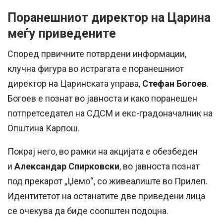
Поранешниот директор на Царина
меѓу приведените
Според првичните потврдени информации,
клучна фигура во истрагата е поранешниот
директор на Царинската управа,
Стефан Богоев
.
Богоев е познат во јавноста и како поранешен
потпретседател на СДСМ и екс-градоначалник на
Општина Карпош.
Покрај него, во рамки на акцијата е обезбеден
и
Александар Спирковски
, во јавноста познат
под прекарот „Џемо“, со живеалиште во Прилеп.
Идентитетот на останатите две приведени лица
се очекува да биде соопштен подоцна.