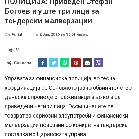
ПОЛИЦИЈА: Приведен Стефан
Богоев и уште три лица за
тендерски малверзации
На
2 Jun, 2026 во 16:51 часот.
Од
Portal
51
Сподели
Управата за финансиска полиција, во тесна
координација со Основното јавно обвинителство,
денеска спроведе опсежна акција во која се
приведени четири лица. Осомничените се
товарат за сериозни злоупотреби и финансиски
малверзации поврзани со конкретна тендерска
постапка во Царинската управа.