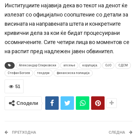
Институциите најавија дека во текот на денот ќе
излезат со официјално соопштение со детали за
висината на направената штета и конкретните
кривични дела за кои ќе бидат процесуирани
осомничените. Сите четири лица во моментов се
на распит пред надлежен јавен обвинител.
Александар Спирковски
апсење
корупција.
ОЈО
СДСМ
Стефан Богоев
тендери
финансиска полиција
51
Сподели
ПРЕТХОДНА
СЛЕДНА