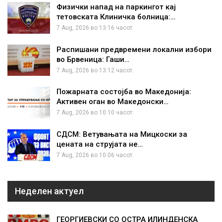
Физички напад на паркингот кај
тетовската Клиничка болница:…
7 Aug, 2026 во 13:16 часот.
Распишани предвремени локални избори
во Брвеница: Гаши…
7 Aug, 2026 во 13:12 часот.
Пожарната состојба во Македонија:
Активен оган во Македонски…
7 Aug, 2026 во 10:10 часот.
СДСМ: Ветувањата на Мицкоски за
цената на струјата не…
7 Aug, 2026 во 10:06 часот.
Неделен актуел
ГЕОРГИЕВСКИ СО ОСТРА ИЛИНДЕНСКА