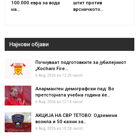
100.000 евра за вода
штит против
на…
врсничкото…
Најнови објави
Почнуваат подготовките за јубилејниот
„Kochani Fire…
6 Aug, 2026 во 12:25 часот.
Алармантен демографски пад: Во
претстојната учебна година ќе…
6 Aug, 2026 во 12:18 часот.
АКЦИЈА НА СВР ТЕТОВО: Одземени
возила и 50 казни за…
6 Aug, 2026 во 10:28 часот.