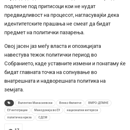
подлегне под притисоци кои не нудат
предвидливост на процесот, нагласувајќи дека
идентитетските прашања не смеат да бидат
предмет на политички пазарења.
Овој јасен јаз меѓу власта и опозицијата
навестува тежок политички период во
Собранието, каде уставните измени и понатаму ќе
бидат главната точка на сопнување во
внатрешната и надворешната политика на
земјата.
Валентин Манасиевски
Венко Филипче
ВМРО-ДПМНЕ
ЕУ интеграции
Македонија во ЕУ
национални интереси
политичка криза
СДСМ