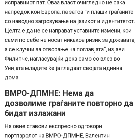
исправниот пат. Оваа власт очигледно не сака
напредок кон Европа, па затоа ги плаши граѓаните
со наводно загрозување на јазикот и идентитетот.
Целта е да не се направат уставните измени, кои
сами по себе не носат никаков ризик за државата,
а се клучни за отворање на поглавјата“, изјави
Филипче, нагласувајќи дека само со влез во
Унијата младите ќе ја гледаат својата иднина
дома.
ВМРО-ДПМНЕ: Нема да
дозволиме граѓаните повторно да
бидат излажани
На овие ставови експресно одговори
портпаролот на ВМРО-ДПМНЕ, Валентин