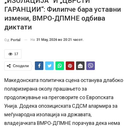
„ИЗОЛАЦИЈА“ И „ЦВРСТИ
ГАРАНЦИИ“: Филипче бара уставни
измени, ВМРО-ДПМНЕ одбива
диктати
На
31 May, 2026 во 20:21 часот.
Од
Portal
17
Сподели
Македонската политичка сцена останува длабоко
поларизирана околу прашањето за
продолжување на преговорите со Европската
Унија. Додека опозициската СДСМ алармира за
меѓународна изолација на државата,
владејачката ВМРО-ДПМНЕ порачува дека нема