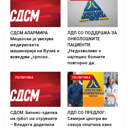
СДСМ АЛАРМИРА:
ЛДП СО ПОДДРШКА ЗА
Мицкоски ја увезува
ОНКОЛОШКИТЕ
медиумската
ПАЦИЕНТИ:
машинерија на Вучиќ и
„Недозволиво е
воведува „српско…
најтешко болните
повторно да…
ПОЛИТИКА
ПОЛИТИКА
СДСМ: Бизнис-зделка
ЛДП СО ПРЕДЛОГ:
на грбот на отруените
Семејни центри во
– Владата доделила
секоја општина како