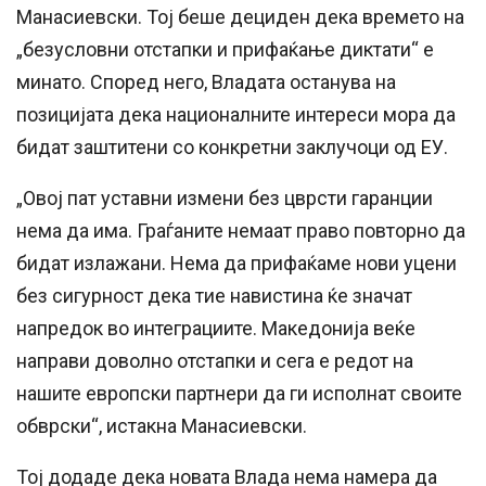
Манасиевски. Тој беше дециден дека времето на
„безусловни отстапки и прифаќање диктати“ е
минато. Според него, Владата останува на
позицијата дека националните интереси мора да
бидат заштитени со конкретни заклучоци од ЕУ.
„Овој пат уставни измени без цврсти гаранции
нема да има. Граѓаните немаат право повторно да
бидат излажани. Нема да прифаќаме нови уцени
без сигурност дека тие навистина ќе значат
напредок во интеграциите. Македонија веќе
направи доволно отстапки и сега е редот на
нашите европски партнери да ги исполнат своите
обврски“, истакна Манасиевски.
Тој додаде дека новата Влада нема намера да