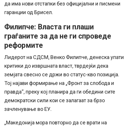
да има нови отстапки без официјални и писмени
гаранции од Брисел.
Филипче: Власта ги плаши
граѓаните за да не ги спроведе
реформите
Лидерот на СДСМ, Венко Филипче, денеска упати
критики до извршната власт, тврдејќи дека
земјата свесно се држи во статус-кво позиција.
Тој најави формирање на „Фронт за слобода и
правда“, преку кој планира да ги обедини сите
демократски сили кои се залагаат за брзо
зачленување во ЕУ.
„Македонија мора повторно да се врати на