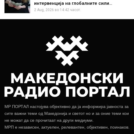
интервенција на глобалните сили…
2 Aug, 2026 во 14:42 часот.
МР ПОРТАЛ настојува објективно да ја информира јавноста за
сите важни теми од Македонија и светот но и за оние теми кои
не можат да се прочитаат на други медиуми.
МРП е независен, актуелен, релевантен, објективен, поинаков.