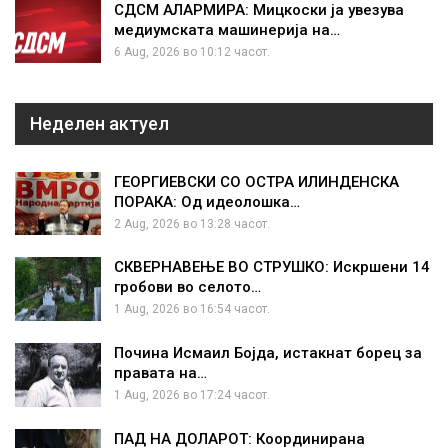
СДСМ АЛАРМИРА: Мицкоски ја увезува
медиумската машинерија на…
6 Aug, 2026 во 10:12 часот.
Неделен актуел
ГЕОРГИЕВСКИ СО ОСТРА ИЛИНДЕНСКА
ПОРАКА: Од идеолошка…
2 Aug, 2026 во 13:28 часот.
СКВЕРНАВЕЊЕ ВО СТРУШКО: Искршени 14
гробови во селото…
1 Aug, 2026 во 16:54 часот.
Почина Исмаил Бојда, истакнат борец за
правата на…
1 Aug, 2026 во 17:24 часот.
ПАД НА ДОЛАРОТ: Координирана