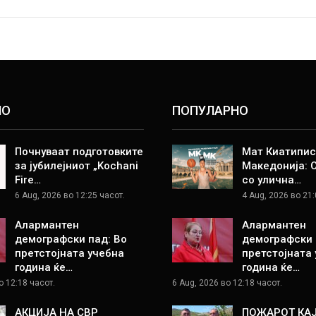
НО
ПОПУЛАРНО
Почнуваат подготовките
Мат Киатипис
за јубилејниот „Kochani
Македонија: 
Fire…
со улична…
6 Aug, 2026 во 12:25 часот.
4 Aug, 2026 во 21:
Алармантен
Алармантен
демографски пад: Во
демографски 
претстојната учебна
претстојната
година ќе…
година ќе…
о 12:18 часот.
6 Aug, 2026 во 12:18 часот.
АКЦИЈА НА СВР
ПОЖАРОТ КА