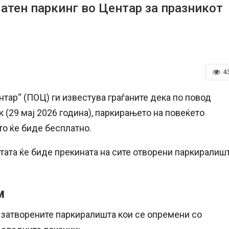
ен паркинг во Центар за празникот
4
тар“ (ПОЦ) ги известува граѓаните дека по повод
 (29 мај 2026 година), паркирањето на повеќето
то ќе биде бесплатно.
атата ќе биде прекината на сите отворени паркиралиш
м
 затворените паркиралишта кои се опремени со