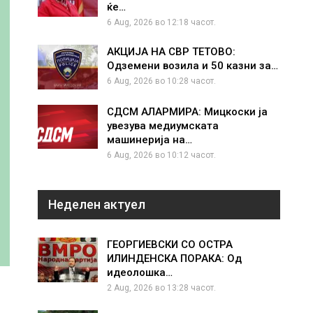
ќе…
6 Aug, 2026 во 12:18 часот.
АКЦИЈА НА СВР ТЕТОВО:
Одземени возила и 50 казни за…
6 Aug, 2026 во 10:28 часот.
СДСМ АЛАРМИРА: Мицкоски ја
увезува медиумската
машинерија на…
6 Aug, 2026 во 10:12 часот.
Неделен актуел
ГЕОРГИЕВСКИ СО ОСТРА
ИЛИНДЕНСКА ПОРАКА: Од
идеолошка…
2 Aug, 2026 во 13:28 часот.