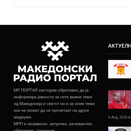
АКТУЕЛ
МР ПОРТАЛ настојува објективно да ја
информира јавноста за сите важни теми
од Македонија и светот но и за оние теми
кои не можат да се прочитаат на други
медиуми.
6 Aug, 2026 в
МРП е независен, актуелен, релевантен,
објективен, поинаков.