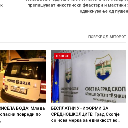
ок
препишуваат никотински фластери и мастики 
одвикнување од пуше
ПОВЕЌЕ ОД АВТОРОТ
СКОПЈЕ
КИСЕЛА ВОДА: Млада
БЕСПЛАТНИ УНИФОРМИ ЗА
 опасни повреди по
СРЕДНОШКОЛЦИТЕ: Град Скопје
д
со нова мерка за еднаквост во…