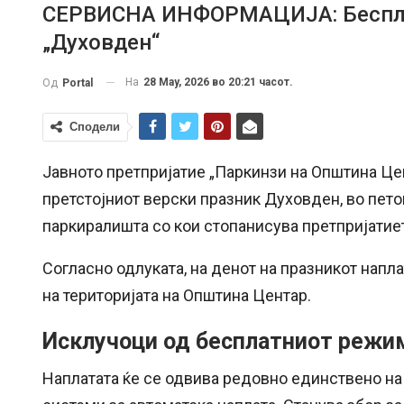
СЕРВИСНА ИНФОРМАЦИЈА: Бесплат
„Духовден“
На
28 May, 2026 во 20:21 часот.
Од
Portal
Сподели
Јавното претпријатие „Паркинзи на Општина Цен
претстојниот верски празник Духовден, во петок
паркиралишта со кои стопанисува претпријатие
Согласно одлуката, на денот на празникот напл
на територијата на Општина Центар.
Исклучоци од бесплатниот режи
Наплатата ќе се одвива редовно единствено на