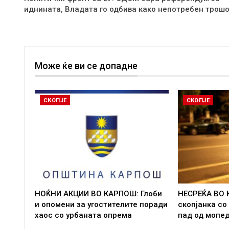
иднината, Владата го одбива како непотребен трош
Може ќе ви се допадне
СКОПЈЕ
СКОПЈЕ
НОЌНИ АКЦИИ ВО КАРПОШ: Глоби
НЕСРЕЌА ВО 
и опомени за угостителите поради
скопјанка со
хаос со урбаната опрема
пад од мопе