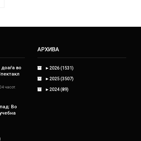
АРХИВА
 доаѓа во
►
2026 (1531)
Спектакл
►
2025 (3507)
04 часот.
►
2024 (89)
пад: Во
 учебна
Ј