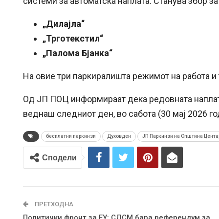
системи за автоматска наплата. Станува збор з
„Дилајла“
„Трготекстил“
„Палома Бјанка“
На овие три паркиралишта режимот на работа и
Од ЈП ПОЦ информираат дека редовната наплат
веднаш следниот ден, во сабота (30 мај 2026 г
бесплатни паркинзи
Духовден
ЈП Паркинзи на Општина Цента
Сподели
ПРЕТХОДНА
Политички фронт за ЕУ: СДСМ бара референдум за