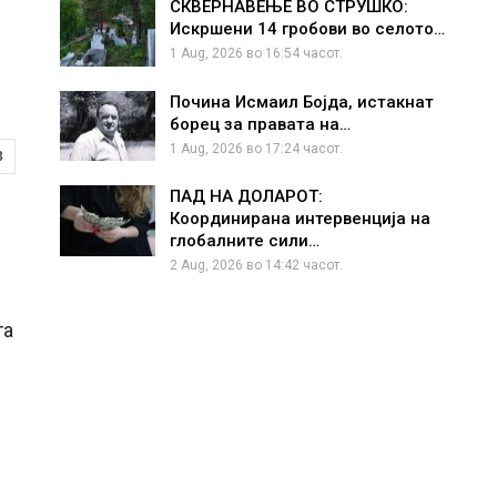
СКВЕРНАВЕЊЕ ВО СТРУШКО:
Искршени 14 гробови во селото…
1 Aug, 2026 во 16:54 часот.
Почина Исмаил Бојда, истакнат
борец за правата на…
1 Aug, 2026 во 17:24 часот.
3
ПАД НА ДОЛАРОТ:
Координирана интервенција на
глобалните сили…
2 Aug, 2026 во 14:42 часот.
та