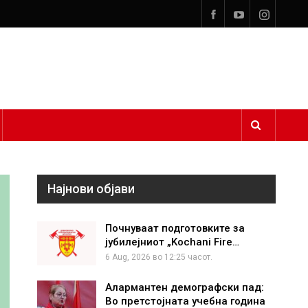
Најнови објави
Почнуваат подготовките за
јубилејниот „Kochani Fire…
6 Aug, 2026 во 12:25 часот.
Алармантен демографски пад:
Во претстојната учебна година