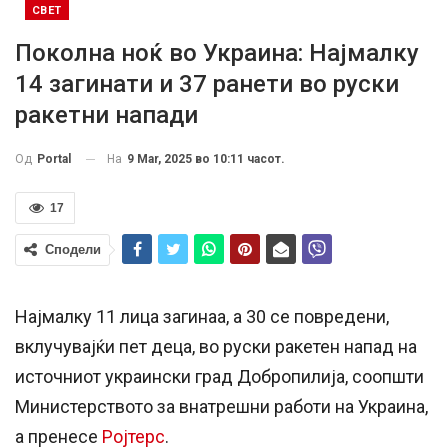
СВЕТ
Поколна ноќ во Украина: Најмалку
14 загинати и 37 ранети во руски
ракетни напади
На
9 Mar, 2025 во 10:11 часот.
Од
Portal
17
Сподели
Најмалку 11 лица загинаа, а 30 се повредени,
вклучувајќи пет деца, во руски ракетен напад на
источниот украински град Добропилија, соопшти
Министерството за внатрешни работи на Украина,
а пренесе
Ројтерс
.