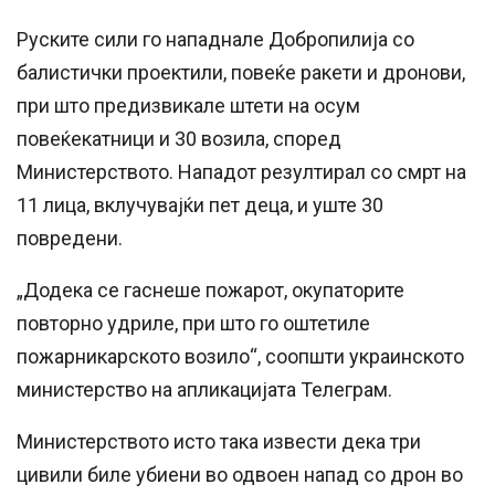
Руските сили го нападнале Добропилија со
балистички проектили, повеќе ракети и дронови,
при што предизвикале штети на осум
повеќекатници и 30 возила, според
Министерството. Нападот резултирал со смрт на
11 лица, вклучувајќи пет деца, и уште 30
повредени.
„Додека се гаснеше пожарот, окупаторите
повторно удриле, при што го оштетиле
пожарникарското возило“, соопшти украинското
министерство на апликацијата Телеграм.
Министерството исто така извести дека три
цивили биле убиени во одвоен напад со дрон во