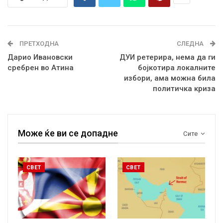
ПРЕТХОДНА
СЛЕДНА
Дарио Ивановски
ДУИ ретерира, нема да ги
сребрен во Атина
бојкотира локалните
избори, ама можна била
политичка криза
Може ќе ви се допадне
Сите
СВЕТ
СВЕТ