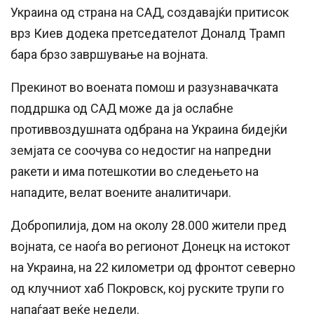
Украина од страна на САД, создавајќи притисок
врз Киев додека претседателот Доналд Трамп
бара брзо завршување на војната.
Прекинот во воената помош и разузнавачката
поддршка од САД може да ја ослабне
противвоздушната одбрана на Украина бидејќи
земјата се соочува со недостиг на напредни
ракети и има потешкотии во следењето на
нападите, велат воените аналитичари.
Добропилија, дом на околу 28.000 жители пред
војната, се наоѓа во регионот Донецк на истокот
на Украина, на 22 километри од фронтот северно
од клучниот хаб Покровск, кој руските трупи го
напаѓаат веќе недели.