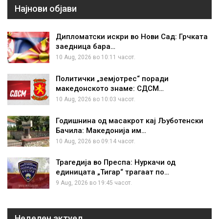
Најнови објави
Дипломатски искри во Нови Сад: Грчката
заедница бара…
10 Aug, 2026 во 10:11 часот.
Политички „земјотрес“ поради
македонското знаме: СДСМ…
10 Aug, 2026 во 10:03 часот.
Годишнина од масакрот кај Љуботенски
Бачила: Македонија им…
10 Aug, 2026 во 09:14 часот.
Трагедија во Преспа: Нуркачи од
единицата „Тигар“ трагаат по…
9 Aug, 2026 во 19:45 часот.
Неделен актуел