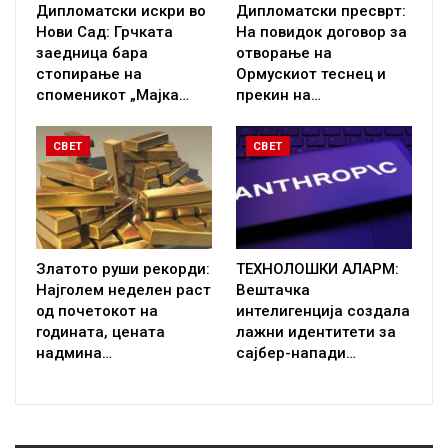
Дипломатски искри во
Дипломатски пресврт:
Нови Сад: Грчката
На повидок договор за
заедница бара
отворање на
стопирање на
Ормускиот теснец и
споменикот „Мајка…
прекин на…
СВЕТ
СВЕТ
Златото руши рекорди:
ТЕХНОЛОШКИ АЛАРМ:
Најголем неделен раст
Вештачка
од почетокот на
интелигенција создала
годината, цената
лажни идентитети за
надмина…
сајбер-напади…