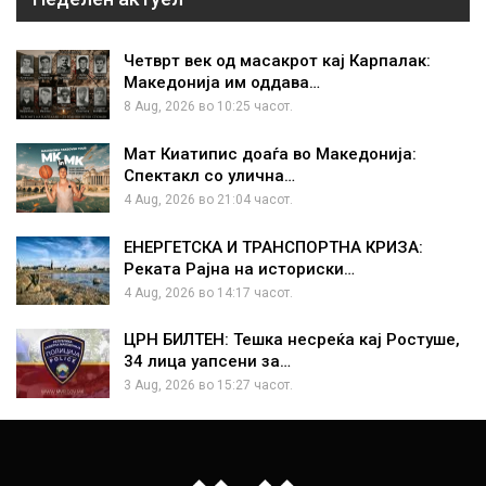
Четврт век од масакрот кај Карпалак:
Македонија им оддава…
8 Aug, 2026 во 10:25 часот.
Мат Киатипис доаѓа во Македонија:
Спектакл со улична…
4 Aug, 2026 во 21:04 часот.
ЕНЕРГЕТСКА И ТРАНСПОРТНА КРИЗА:
Реката Рајна на историски…
4 Aug, 2026 во 14:17 часот.
ЦРН БИЛТЕН: Тешка несреќа кај Ростуше,
34 лица уапсени за…
3 Aug, 2026 во 15:27 часот.