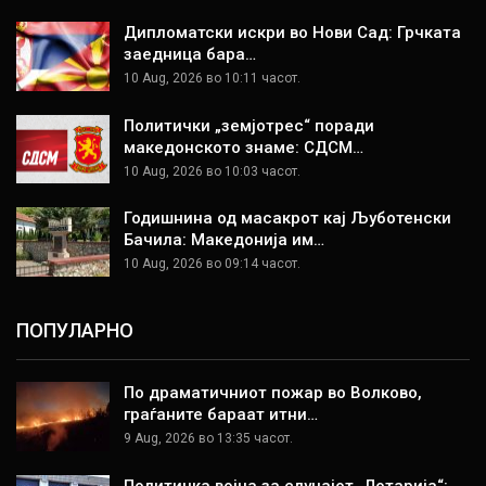
Дипломатски искри во Нови Сад: Грчката
заедница бара…
10 Aug, 2026 во 10:11 часот.
Политички „земјотрес“ поради
македонското знаме: СДСМ…
10 Aug, 2026 во 10:03 часот.
Годишнина од масакрот кај Љуботенски
Бачила: Македонија им…
10 Aug, 2026 во 09:14 часот.
ПОПУЛАРНО
По драматичниот пожар во Волково,
граѓаните бараат итни…
9 Aug, 2026 во 13:35 часот.