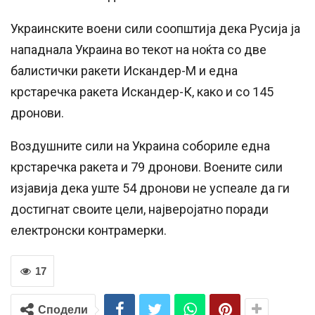
Украинските воени сили соопштија дека Русија ја
нападнала Украина во текот на ноќта со две
балистички ракети Искандер-М и една
крстаречка ракета Искандер-К, како и со 145
дронови.
Воздушните сили на Украина собориле една
крстаречка ракета и 79 дронови. Воените сили
изјавија дека уште 54 дронови не успеале да ги
достигнат своите цели, најверојатно поради
електронски контрамерки.
17
Сподели