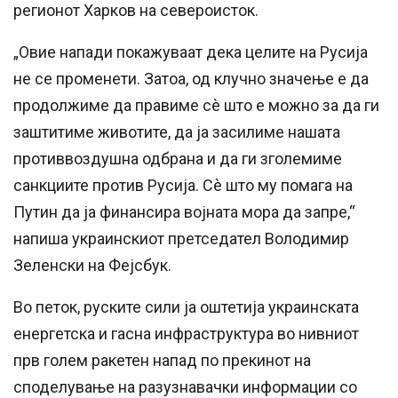
регионот Харков на североисток.
„Овие напади покажуваат дека целите на Русија
не се променети. Затоа, од клучно значење е да
продолжиме да правиме сè што е можно за да ги
заштитиме животите, да ја засилиме нашата
противвоздушна одбрана и да ги зголемиме
санкциите против Русија. Сè што му помага на
Путин да ја финансира војната мора да запре,“
напиша украинскиот претседател Володимир
Зеленски на Фејсбук.
Во петок, руските сили ја оштетија украинската
енергетска и гасна инфраструктура во нивниот
прв голем ракетен напад по прекинот на
споделување на разузнавачки информации со