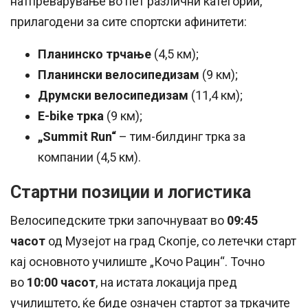
натпреварување во пет различни категории,
прилагодени за сите спортски афинитети:
Планинско трчање
(4,5 км);
Планински велосипедизам
(9 км);
Друмски велосипедизам
(11,4 км);
Е-bike трка
(9 км);
„Summit Run“
– тим-билдинг трка за
компании (4,5 км).
Стартни позиции и логистика
Велосипедските трки започнуваат во
09:45
часот
од Музејот на град Скопје, со летечки старт
кај основното училиште „Кочо Рацин“. Точно
во
10:00 часот
, на истата локација пред
училиштето, ќе биде означен стартот за тркачите