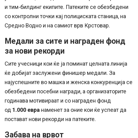
и тим-билдинг екипите. Патеките се обезбедени
со контролни точки кај полициската станица, на
Средно Водно и на самиот врв Крстовар.
Медали за сите и награден фонд
за нови рекорди
Сите учесници кои ќе ја поминат целната линија
ќе добијат заслужени финишер медали. За
најуспешните во машка и женска конкуренција се
обезбедени посебни награди, а организаторите
годинава мотивираат и со награден фонд
од
1.000 евра
наменет за оние кои ќе успеат да
постават нови рекорди на патеките.
Забава на врвот