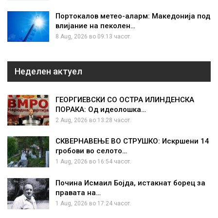
Портокалов метео-аларм: Македонија под
влијание на пеколен…
8 Aug, 2026 во 09:13 часот.
Неделен актуел
ГЕОРГИЕВСКИ СО ОСТРА ИЛИНДЕНСКА
ПОРАКА: Од идеолошка…
2 Aug, 2026 во 13:28 часот.
СКВЕРНАВЕЊЕ ВО СТРУШКО: Искршени 14
гробови во селото…
1 Aug, 2026 во 16:54 часот.
Почина Исмаил Бојда, истакнат борец за
правата на…
1 Aug, 2026 во 17:24 часот.