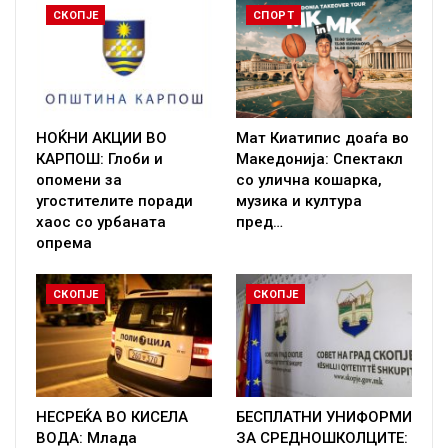
СКОПЈЕ
СПОРТ
НОЌНИ АКЦИИ ВО
Мат Киатипис доаѓа во
КАРПОШ: Глоби и
Македонија: Спектакл
опомени за
со улична кошарка,
угостителите поради
музика и култура
хаос со урбаната
пред…
опрема
СКОПЈЕ
СКОПЈЕ
НЕСРЕЌА ВО КИСЕЛА
БЕСПЛАТНИ УНИФОРМИ
ВОДА: Млада
ЗА СРЕДНОШКОЛЦИТЕ: