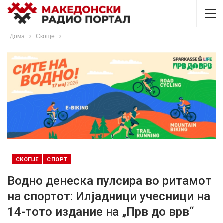
Дома
Скопје
СКОПЈЕ
СПОРТ
Водно денеска пулсира во ритамот
на спортот: Илјадници учесници на
14-тото издание на „Прв до врв“