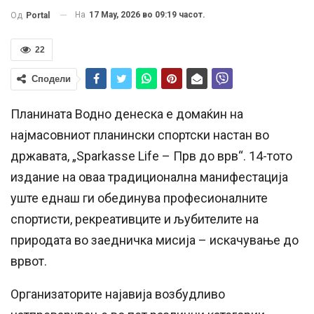
На
17 May, 2026 во 09:19 часот.
Од
Portal
22
Сподели
Планината Водно денеска е домаќин на
најмасовниот планински спортски настан во
државата, „Sparkasse Life – Прв до врв“. 14-тото
издание на оваа традиционална манифестација
уште еднаш ги обединува професионалните
спортисти, рекреативците и љубителите на
природата во заедничка мисија – искачување до
врвот.
Организаторите најавија возбудливо