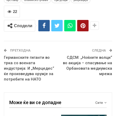
Крстовар
планинско трчање
Прв до врв
рекреација
22
Сподели
ПРЕТХОДНА
СЛЕДНА
Германските гиганти во
СДСМ: „Ноќните волци“
трка со воената
во акција – спасување на
индустрија: И „Мерцедес“
Орбановата медиумска
ќе произведува оружје за
мрежа
потребите на НАТО
Може ќе ви се допадне
Сите