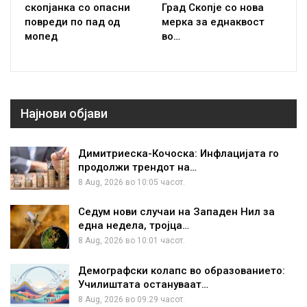
скопјанка со опасни
Град Скопје со нова
повреди по пад од
мерка за еднаквост
мопед
во…
Најнови објави
Димитриеска-Кочоска: Инфлацијата го
продолжи трендот на…
8 Aug, 2026 во 10:05 часот.
Седум нови случаи на Западен Нил за
една недела, тројца…
8 Aug, 2026 во 10:01 часот.
Демографски колапс во образованието:
Училиштата остануваат…
8 Aug, 2026 во 09:29 часот.