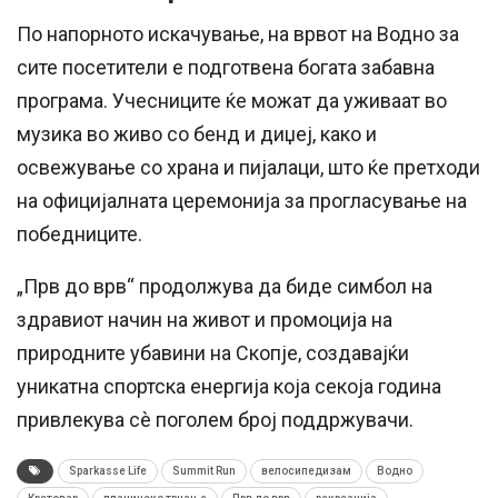
По напорното искачување, на врвот на Водно за
сите посетители е подготвена богата забавна
програма. Учесниците ќе можат да уживаат во
музика во живо со бенд и диџеј, како и
освежување со храна и пијалаци, што ќе претходи
на официјалната церемонија за прогласување на
победниците.
„Прв до врв“ продолжува да биде симбол на
здравиот начин на живот и промоција на
природните убавини на Скопје, создавајќи
уникатна спортска енергија која секоја година
привлекува сè поголем број поддржувачи.
Sparkasse Life
Summit Run
велосипедизам
Водно