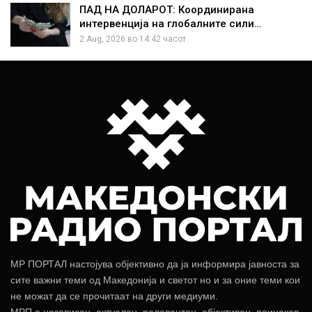
ПАД НА ДОЛАРОТ: Координирана
интервенција на глобалните сили…
2 Aug, 2026 во 14:42 часот.
МР ПОРТАЛ настојува објективно да ја информира јавноста за
сите важни теми од Македонија и светот но и за оние теми кои
не можат да се прочитаат на други медиуми.
МРП е независен, актуелен, релевантен, објективен, поинаков.