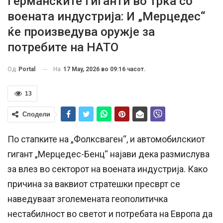
Германските гиганти во трка со
воената индустрија: И „Мерцедес“
ќе произведува оружје за
потребите на НАТО
На
17 May, 2026 во 09:16 часот.
Од
Portal
13
Сподели
По стапките на „Фолксваген“, и автомобилскиот
гигант „Мерцедес-Бенц“ најави дека размислува
за влез во секторот на воената индустрија. Како
причина за ваквиот стратешки пресврт се
наведуваат зголемената геополитичка
нестабилност во светот и потребата на Европа да