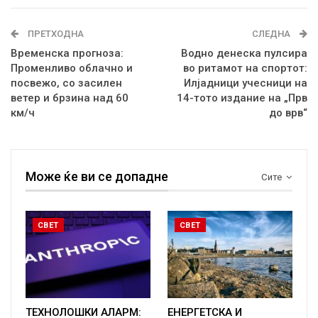
ПРЕТХОДНА
СЛЕДНА
Временска прогноза:
Водно денеска пулсира
Променливо облачно и
во ритамот на спортот:
посвежо, со засилен
Илјадници учесници на
ветер и брзина над 60
14-тото издание на „Прв
км/ч
до врв“
Може ќе ви се допадне
Сите
СВЕТ
СВЕТ
ТЕХНОЛОШКИ АЛАРМ:
ЕНЕРГЕТСКА И