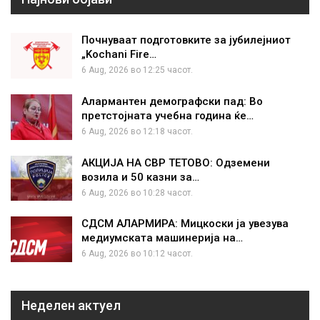
Почнуваат подготовките за јубилејниот
„Kochani Fire…
6 Aug, 2026 во 12:25 часот.
Алармантен демографски пад: Во
претстојната учебна година ќе…
6 Aug, 2026 во 12:18 часот.
АКЦИЈА НА СВР ТЕТОВО: Одземени
возила и 50 казни за…
6 Aug, 2026 во 10:28 часот.
СДСМ АЛАРМИРА: Мицкоски ја увезува
медиумската машинерија на…
6 Aug, 2026 во 10:12 часот.
Неделен актуел