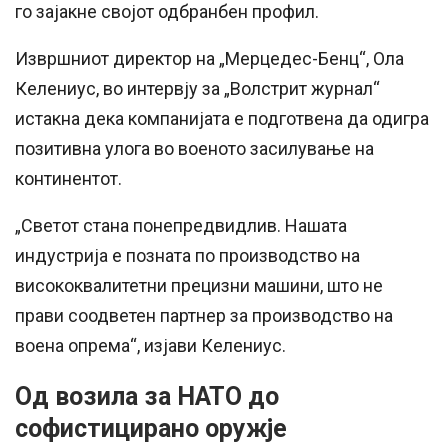
го зајакне својот одбранбен профил.
Извршниот директор на „Мерцедес-Бенц“, Ола
Келениус, во интервју за „Волстрит журнал“
истакна дека компанијата е подготвена да одигра
позитивна улога во военото засилување на
континентот.
„Светот стана понепредвидлив. Нашата
индустрија е позната по производство на
висококвалитетни прецизни машини, што не
прави соодветен партнер за производство на
воена опрема“, изјави Келениус.
Од возила за НАТО до
софистицирано оружје