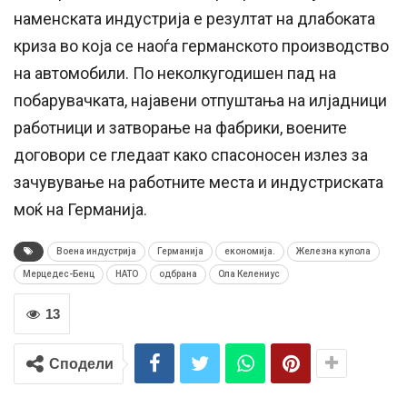
наменската индустрија е резултат на длабоката
криза во која се наоѓа германското производство
на автомобили. По неколкугодишен пад на
побарувачката, најавени отпуштања на илјадници
работници и затворање на фабрики, воените
договори се гледаат како спасоносен излез за
зачувување на работните места и индустриската
моќ на Германија.
Воена индустрија
Германија
економија.
Железна купола
Мерцедес-Бенц
НАТО
одбрана
Ола Келениус
13
Сподели