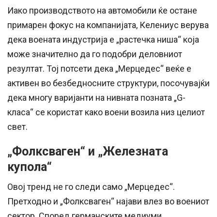
Иако производството на автомобили ќе остане
примарен фокус на компанијата, Келениус верува
дека воената индустрија е „растечка ниша“ која
може значително да го подобри деловниот
резултат. Тој потсети дека „Мерцедес“ веќе е
активен во безбедносните структури, посочувајќи
дека многу варијанти на нивната позната „G-
класа“ се користат како воени возила низ целиот
свет.
„Фолксваген“ и „Железната
купола“
Овој тренд не го следи само „Мерцедес“.
Претходно и „Фолксваген“ најави влез во воениот
сектор. Според германските медиуми,