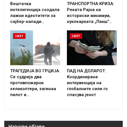
Вештачка
ТРАНСПОРТНА КРИЗА:
интелигенција создала
Реката Рајна на
лажни идентитети за
историски минимум,
сајбер-напади…
нуклеарката „Пакш“…
СВЕТ
СВЕТ
ТРАГЕДИЈА ВО ГРЦИЈА:
ПАД НА ДОЛАРОТ:
Се судрија два
Координирана
противпожарни
интервенција на
хеликоптери, загинаа
глобалните сили го
пилот и…
спасува јенот
Најнови објави