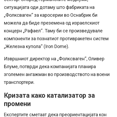
ситуацијата оди дотаму што фабриката на
„Фолксваген“ за каросерии во Оснабрик би
можела да биде преземена од израелскиот
концерн „Рафаел“. Таму би се произведувале
компоненти за познатиот противракетен систем
„Железна купола“ (Iron Dome).
Извршниот директор на „Фолксваген“, Оливер
Блуме, потврди дека компанијата планира
зголемен ангажман во производството на воени
транспортери.
Кризата како катализатор за
промени
Експертите сметаат дека преориентацијата кон