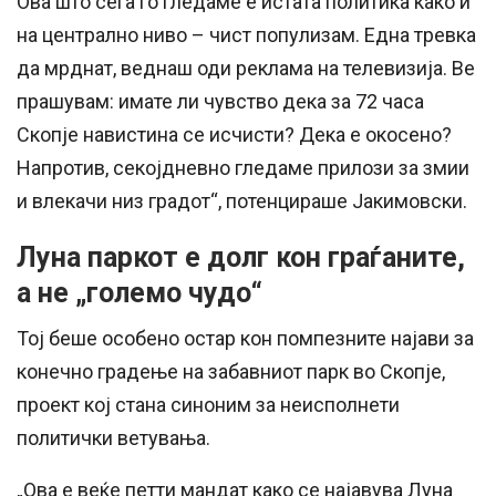
Ова што сега го гледаме е истата политика како и
на централно ниво – чист популизам. Една тревка
да мрднат, веднаш оди реклама на телевизија. Ве
прашувам: имате ли чувство дека за 72 часа
Скопје навистина се исчисти? Дека е окосено?
Напротив, секојдневно гледаме прилози за змии
и влекачи низ градот“, потенцираше Јакимовски.
Луна паркот е долг кон граѓаните,
а не „големо чудо“
Тој беше особено остар кон помпезните најави за
конечно градење на забавниот парк во Скопје,
проект кој стана синоним за неисполнети
политички ветувања.
„Ова е веќе петти мандат како се најавува Луна