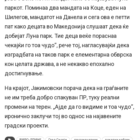
паркот. Поминаа два мандата на Коце, еден на
Шилегов, мандатот на Данела и сега ова е петти
пат како децата во Македонија слушаат дека ќе
добијат Луна парк. Тие деца веќе пораснаа
чекајќи го тоа чудо“, рече тој, нагласувајќи дека
изградбата на таков парк е елементарна обврска
кон целата држава, а не некакво епохално
достигнување.
На крајот, Јакимовски порача дека на граѓаните
не им треба добро спакуван ПР, туку реални
промени на терен. „Ајде да го видиме и тоа чудо“,
иронично заклучи тој во однос на најавените
градски проекти.
ВМРО-ДПМНЕ
Град Скопје
градоначалник
локални избори