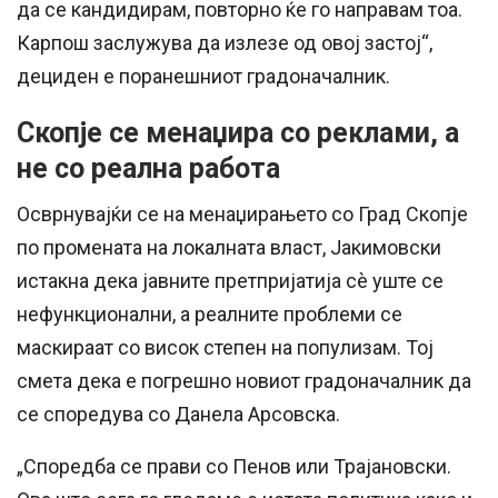
да се кандидирам, повторно ќе го направам тоа.
Карпош заслужува да излезе од овој застој“,
дециден е поранешниот градоначалник.
Скопје се менаџира со реклами, а
не со реална работа
Осврнувајќи се на менаџирањето со Град Скопје
по промената на локалната власт, Јакимовски
истакна дека јавните претпријатија сè уште се
нефункционални, а реалните проблеми се
маскираат со висок степен на популизам. Тој
смета дека е погрешно новиот градоначалник да
се споредува со Данела Арсовска.
„Споредба се прави со Пенов или Трајановски.