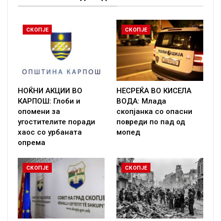
СКОПЈЕ
СКОПЈЕ
НОЌНИ АКЦИИ ВО
НЕСРЕЌА ВО КИСЕЛА
КАРПОШ: Глоби и
ВОДА: Млада
опомени за
скопјанка со опасни
угостителите поради
повреди по пад од
хаос со урбаната
мопед
опрема
СКОПЈЕ
СКОПЈЕ