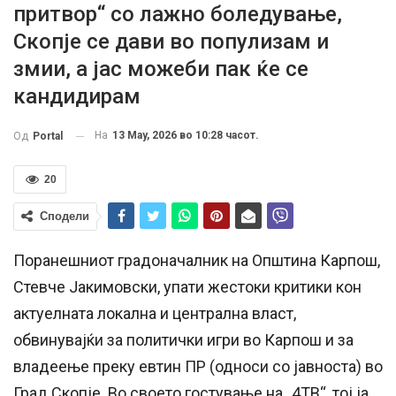
притвор“ со лажно боледување,
Скопје се дави во популизам и
змии, а јас можеби пак ќе се
кандидирам
На
13 May, 2026 во 10:28 часот.
Од
Portal
20
Сподели
Поранешниот градоначалник на Општина Карпош,
Стевче Јакимовски, упати жестоки критики кон
актуелната локална и централна власт,
обвинувајќи за политички игри во Карпош и за
владеење преку евтин ПР (односи со јавноста) во
Град Скопје. Во своето гостување на „4ТВ“, тој ја