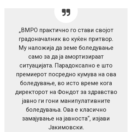
„ВМРО практично го стави својот
градоначалник во куќен притвор.
Му наложија да земе боледување
само за да ја амортизираат
ситуацијата. Парадоксално е што
премиерот посредно кумува на ова
боледување, во исто време кога
директорот на Фондот за здравство
јавно ги гони манипулативните
боледувања. Ова е класично
замајување на јавноста“, изјави
Јакимовски.