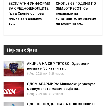
БЕСПЛАТНИ УНИФОРМИ
СКОПЈЕ 63 ГОДИНИ ПО
ЗА СРЕДНОШКОЛЦИТЕ:
ЗЕМЈОТРЕСОТ: Се
Град Скопје со нова
сеќаваме на
мерка за еднаквост
урнатините, но знаеме
во…
ли колку ни се…
Најнови објави
АКЦИЈА НА СВР ТЕТОВО: Одземени
возила и 50 казни за…
6 Aug, 2026 во 10:28 часот.
СДСМ АЛАРМИРА: Мицкоски ја увезува
медиумската машинерија на…
6 Aug, 2026 во 10:12 часот.
ЛДП СО ПОДДРШКА ЗА ОНКОЛОШКИТЕ