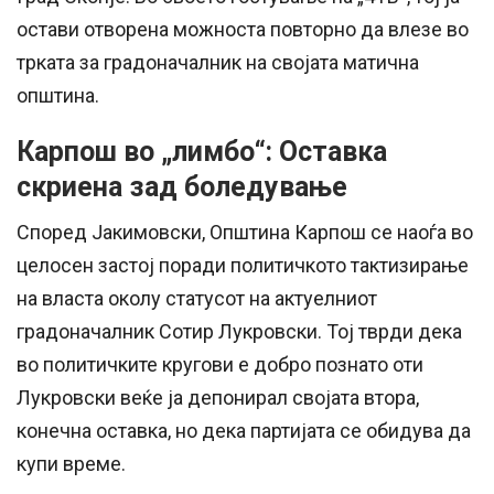
остави отворена можноста повторно да влезе во
трката за градоначалник на својата матична
општина.
Карпош во „лимбо“: Оставка
скриена зад боледување
Според Јакимовски, Општина Карпош се наоѓа во
целосен застој поради политичкото тактизирање
на власта околу статусот на актуелниот
градоначалник Сотир Лукровски. Тој тврди дека
во политичките кругови е добро познато оти
Лукровски веќе ја депонирал својата втора,
конечна оставка, но дека партијата се обидува да
купи време.