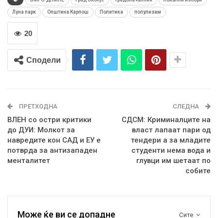
Луна парк
Општина Карпош
Политика
популизам
20
Сподели
ПРЕТХОДНА
СЛЕДНА
ВЛЕН со остри критики
СДСМ: Криминалците на
до ДУИ: Молкот за
власт лапаат пари од
навредите кон САД и ЕУ е
тендери а за младите
потврда за антизападен
студенти нема вода и
менталитет
глувци им шетаат по
собите
Може ќе ви се допадне
Сите