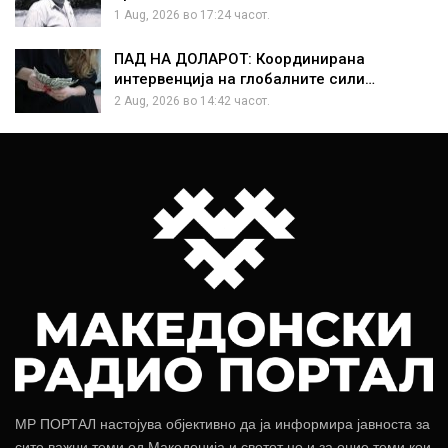
1 Aug, 2026 во 17:24 часот.
ПАД НА ДОЛАРОТ: Координирана
интервенција на глобалните сили…
2 Aug, 2026 во 14:42 часот.
МР ПОРТАЛ настојува објективно да ја информира јавноста за
сите важни теми од Македонија и светот но и за оние теми кои