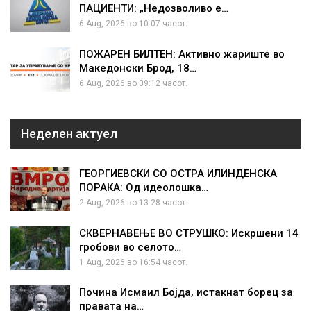
ПАЦИЕНТИ: „Недозволиво е…
6 Aug, 2026 во 10:07 часот.
ПОЖАРЕН БИЛТЕН: Активно жариште во
Македонски Брод, 18…
6 Aug, 2026 во 09:12 часот.
Неделен актуел
ГЕОРГИЕВСКИ СО ОСТРА ИЛИНДЕНСКА
ПОРАКА: Од идеолошка…
2 Aug, 2026 во 13:28 часот.
СКВЕРНАВЕЊЕ ВО СТРУШКО: Искршени 14
гробови во селото…
1 Aug, 2026 во 16:54 часот.
Почина Исмаил Бојда, истакнат борец за
правата на…