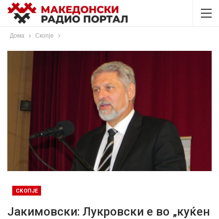
Дома
Скопје
СКОПЈЕ
Јакимовски: Лукровски е во „куќен