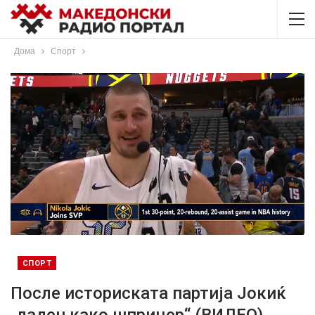
Дома
Спорт
СПОРТ
После историската партија Јокиќ