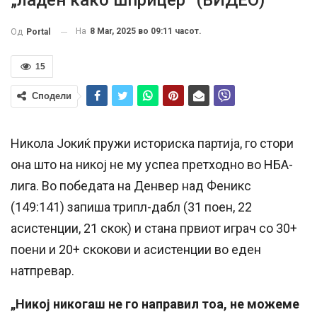
„ладен како шприцер“ (ВИДЕО)
На
8 Mar, 2025 во 09:11 часот.
Од
Portal
15
Сподели
Никола Јокиќ пружи историска партија, го стори
она што на никој не му успеа претходно во НБА-
лига. Во победата на Денвер над Феникс
(149:141) запиша трипл-дабл (31 поен, 22
асистенции, 21 скок) и стана првиот играч со 30+
поени и 20+ скокови и асистенции во еден
натпревар.
„Никој никогаш не го направил тоа, не можеме