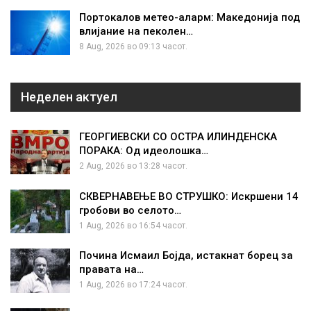
Портокалов метео-аларм: Македонија под
влијание на пеколен…
8 Aug, 2026 во 09:13 часот.
Неделен актуел
ГЕОРГИЕВСКИ СО ОСТРА ИЛИНДЕНСКА
ПОРАКА: Од идеолошка…
2 Aug, 2026 во 13:28 часот.
СКВЕРНАВЕЊЕ ВО СТРУШКО: Искршени 14
гробови во селото…
1 Aug, 2026 во 16:54 часот.
Почина Исмаил Бојда, истакнат борец за
правата на…
1 Aug, 2026 во 17:24 часот.