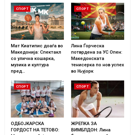
СПОРТ
СПОРТ
Мат Киатипис доаѓа во
Лина Ѓорческа
Македонија: Спектакл
потврдена за УС Опен:
со улична кошарка,
Македонската
музика и култура
тенисерка по нов успех
пред…
во Њујорк
СПОРТ
СПОРТ
ОДБОЈКАРСКА
ЖРЕПКА ЗА
ГОРДОСТ НА ТЕТОВО:
ВИМБЛДОН: Лина