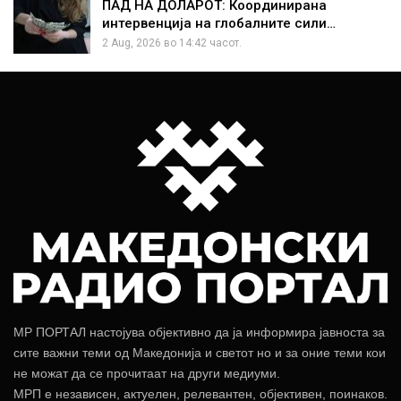
ПАД НА ДОЛАРОТ: Координирана
интервенција на глобалните сили…
2 Aug, 2026 во 14:42 часот.
МР ПОРТАЛ настојува објективно да ја информира јавноста за
сите важни теми од Македонија и светот но и за оние теми кои
не можат да се прочитаат на други медиуми.
МРП е независен, актуелен, релевантен, објективен, поинаков.