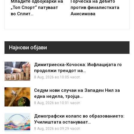
Младите одбојкарки на
Ѓорческа на дебито
„Топ Спорт“ патуваат
против финалистката
во Сплит…
Анисимова
Најнови објави
Димитриеска-Кочоска: Инфлацијата го
продолжи трендот на…
8 Aug, 2026 во 10:05 часот.
Седум нови случаи на Западен Нил за
една недела, тројца…
8 Aug, 2026 во 10:01 часот.
Демографски колапс во образованието:
Училиштата остануваат…
8 Aug, 2026 во 09:29 часот.