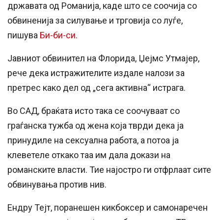
државата од Романија, каде што се соочија со
обвиненија за силување и трговија со луѓе,
пишува
Би-би-си.
Јавниот обвинител на Флорида, Џејмс Утмајер,
рече дека истражителите издале налози за
претрес како дел од „сега активна“ истрага.
Во САД, браќата исто така се соочуваат со
граѓанска тужба од жена која тврди дека ја
принудиле на сексуална работа, а потоа ја
клеветеле откако таа им дала докази на
романските власти. Тие најостро ги отфрлаат сите
обвинувања против нив.
Ендру Тејт, поранешен кикбоксер и самонаречен