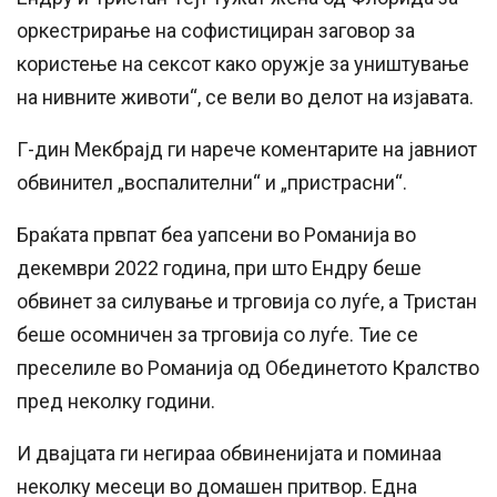
оркестрирање на софистициран заговор за
користење на сексот како оружје за уништување
на нивните животи“, се вели во делот на изјавата.
Г-дин Мекбрајд ги нарече коментарите на јавниот
обвинител „воспалителни“ и „пристрасни“.
Браќата првпат беа уапсени во Романија во
декември 2022 година, при што Ендру беше
обвинет за силување и трговија со луѓе, а Тристан
беше осомничен за трговија со луѓе. Тие се
преселиле во Романија од Обединетото Кралство
пред неколку години.
И двајцата ги негираа обвиненијата и поминаа
неколку месеци во домашен притвор. Една