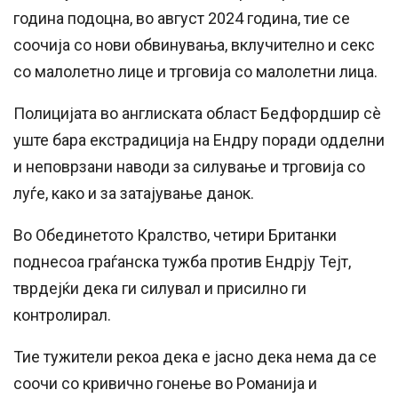
година подоцна, во август 2024 година, тие се
соочија со нови обвинувања, вклучително и секс
со малолетно лице и трговија со малолетни лица.
Полицијата во англиската област Бедфордшир сè
уште бара екстрадиција на Ендру поради одделни
и неповрзани наводи за силување и трговија со
луѓе, како и за затајување данок.
Во Обединетото Кралство, четири Британки
поднесоа граѓанска тужба против Ендрју Тејт,
тврдејќи дека ги силувал и присилно ги
контролирал.
Тие тужители рекоа дека е јасно дека нема да се
соочи со кривично гонење во Романија и