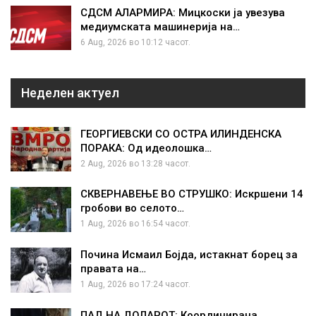
СДСМ АЛАРМИРА: Мицкоски ја увезува
медиумската машинерија на…
6 Aug, 2026 во 10:12 часот.
Неделен актуел
ГЕОРГИЕВСКИ СО ОСТРА ИЛИНДЕНСКА
ПОРАКА: Од идеолошка…
2 Aug, 2026 во 13:28 часот.
СКВЕРНАВЕЊЕ ВО СТРУШКО: Искршени 14
гробови во селото…
1 Aug, 2026 во 16:54 часот.
Почина Исмаил Бојда, истакнат борец за
правата на…
1 Aug, 2026 во 17:24 часот.
ПАД НА ДОЛАРОТ: Координирана