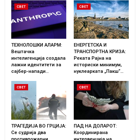
СВЕТ
СВЕТ
ТЕХНОЛОШКИ АЛАРМ:
ЕНЕРГЕТСКА И
Вештачка
ТРАНСПОРТНА КРИЗА:
интелигенција создала
Реката Рајна на
лажни идентитети за
историски минимум,
сајбер-напади…
нуклеарката „Пакш“…
СВЕТ
СВЕТ
ТРАГЕДИЈА ВО ГРЦИЈА:
ПАД НА ДОЛАРОТ:
Се судрија два
Координирана
противпожарни
интервенција на