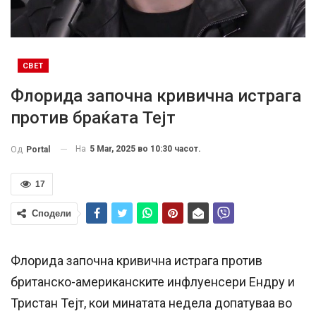
СВЕТ
Флорида започна кривична истрага
против браќата Тејт
На
5 Mar, 2025 во 10:30 часот.
Од
Portal
17
Сподели
Флорида започна кривична истрага против
британско-американските инфлуенсери Ендру и
Тристан Тејт, кои минатата недела допатуваа во