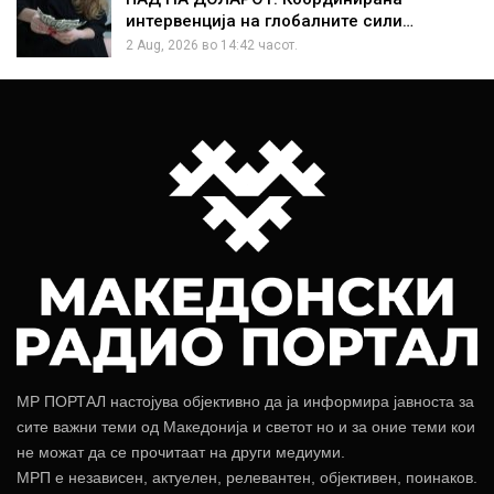
интервенција на глобалните сили…
2 Aug, 2026 во 14:42 часот.
МР ПОРТАЛ настојува објективно да ја информира јавноста за
сите важни теми од Македонија и светот но и за оние теми кои
не можат да се прочитаат на други медиуми.
МРП е независен, актуелен, релевантен, објективен, поинаков.