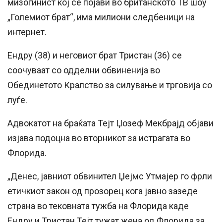
мизогинист кој се појави во британското ТВ шоу
„Големиот брат“, има милиони следбеници на
интернет.
Ендру (38) и неговиот брат Тристан (36) се
соочуваат со одделни обвиненија во
Обединетото Кралство за силување и трговија со
луѓе.
Адвокатот на браќата Тејт Џозеф Мекбрајд објави
изјава подоцна во вторникот за истрагата во
Флорида.
„Денес, јавниот обвинител Џејмс Утмајер го фрли
етичкиот закон од прозорец кога јавно зазеде
страна во тековната тужба на Флорида каде
Ендру и Тристан Тејт тужат жена од Флорида за