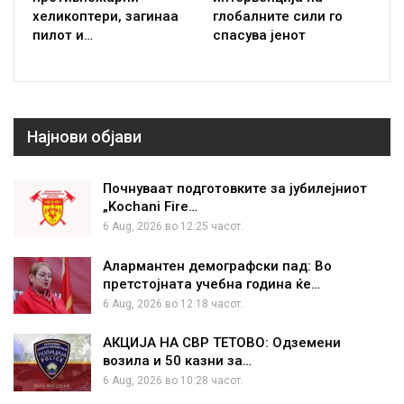
хеликоптери, загинаа
глобалните сили го
пилот и…
спасува јенот
Најнови објави
Почнуваат подготовките за јубилејниот
„Kochani Fire…
6 Aug, 2026 во 12:25 часот.
Алармантен демографски пад: Во
претстојната учебна година ќе…
6 Aug, 2026 во 12:18 часот.
АКЦИЈА НА СВР ТЕТОВО: Одземени
возила и 50 казни за…
6 Aug, 2026 во 10:28 часот.