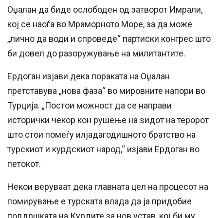
Оџалан да биде ослободен од затворот Имрали,
кој се наоѓа во Мраморното Море, за да може
„лично да води и спроведе“ партиски конгрес што
би довел до разоружување на милитантите.
Ердоган изјави дека пораката на Оџалан
претставува „нова фаза“ во мировните напори во
Турција. „Постои можност да се направи
исторички чекор кон рушење на ѕидот на теророт
што стои помеѓу илјадагодишното братство на
турскиот и курдскиот народ,“ изјави Ердоган во
петокот.
Некои веруваат дека главната цел на процесот на
помирување е турската влада да ја придобие
поддршката на Курдите за нов устав, кој би му