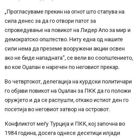
„Прогласуваме прекин на огнот што стапува на
сила денес за да го отвори патот за
спроведување на повикот на Лидер Апо за мир и
демократско општество. Ниту една од нашите
сили нема да преземе вооружени акции освен
ако не биде нападната“, се вели во соопштението,
во кое Оџалан е наречен по неговиот прекар.
Во четвртокот, делегација на курдски политичари
го објави повикот на Оџалан за ПКК да го положи
оружјето и да се распушти, откако истиот ден го
посетија во неговиот затвор на островот.
Конфликтот меѓу Турција и ПКК, кој започна во
1984 година, досега однесе десетици илјади