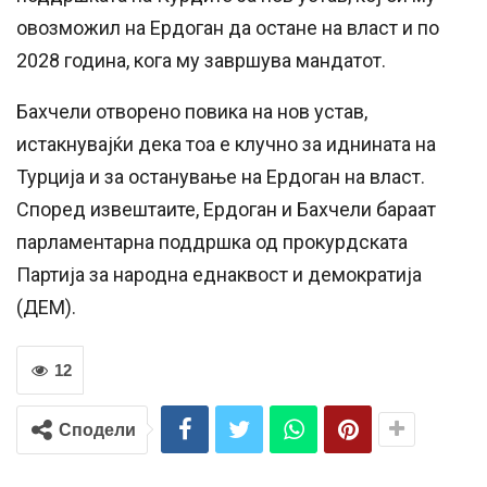
овозможил на Ердоган да остане на власт и по
2028 година, кога му завршува мандатот.
Бахчели отворено повика на нов устав,
истакнувајќи дека тоа е клучно за иднината на
Турција и за останување на Ердоган на власт.
Според извештаите, Ердоган и Бахчели бараат
парламентарна поддршка од прокурдската
Партија за народна еднаквост и демократија
(ДЕМ).
12
Сподели