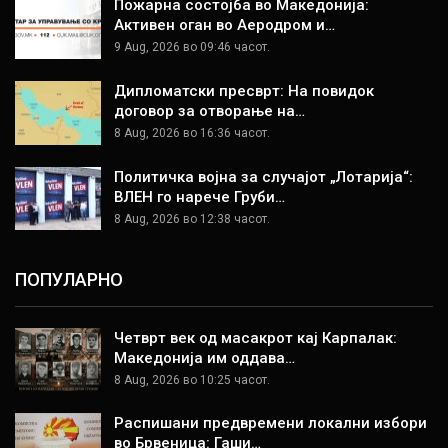
Пожарна состојба во Македонија:
Активен оган во Аеродром и…
9 Aug, 2026 во 09:46 часот.
Дипломатски пресврт: На повидок
договор за отворање на…
8 Aug, 2026 во 16:36 часот.
Политичка војна за случајот „Лотарија“:
ВЛЕН го нарече Груби…
8 Aug, 2026 во 12:38 часот.
ПОПУЛАРНО
Четврт век од масакрот кај Карпалак:
Македонија им оддава…
8 Aug, 2026 во 10:25 часот.
Распишани предвремени локални избори
во Брвеница: Гаши…