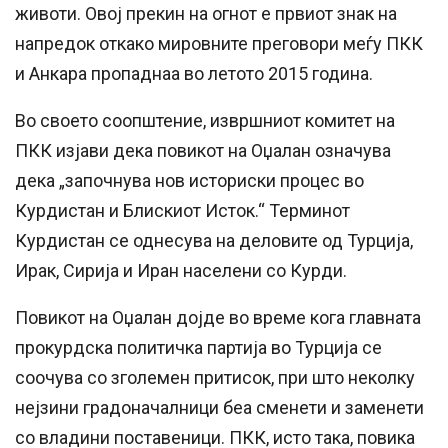
животи. Овој прекин на огнот е првиот знак на
напредок откако мировните преговори меѓу ПКК
и Анкара пропаднаа во летото 2015 година.
Во своето соопштение, извршниот комитет на
ПКК изјави дека повикот на Оџалан означува
дека „започнува нов историски процес во
Курдистан и Блискиот Исток.“ Терминот
Курдистан се однесува на деловите од Турција,
Ирак, Сирија и Иран населени со Курди.
Повикот на Оџалан дојде во време кога главната
прокурдска политичка партија во Турција се
соочува со зголемен притисок, при што неколку
нејзини градоначалници беа сменети и заменети
со владини поставеници. ПКК, исто така, повика