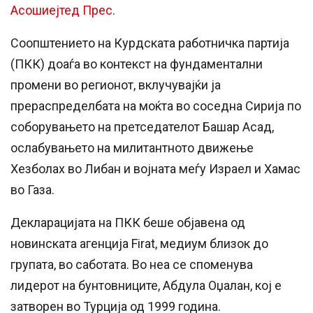
Асошиејтед Прес
.
Соопштението на Курдската работничка партија
(ПКК) доаѓа во контекст на фундаментални
промени во регионот, вклучувајќи ја
прераспределбата на моќта во соседна Сирија по
соборувањето на претседателот Башар Асад,
ослабувањето на милитантното движење
Хезболах во Либан и војната меѓу Израел и Хамас
во Газа.
Декларацијата на ПКК беше објавена од
новинската агенција Firat, медиум близок до
групата, во саботата. Во неа се споменува
лидерот на бунтовниците, Абдула Оџалан, кој е
затворен во Турција од 1999 година.