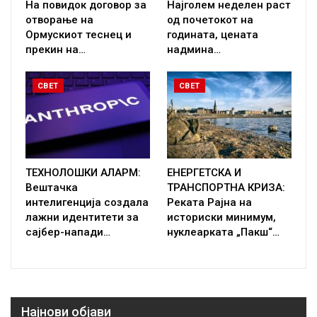
На повидок договор за
Најголем неделен раст
отворање на
од почетокот на
Ормускиот теснец и
годината, цената
прекин на…
надмина…
СВЕТ
СВЕТ
ТЕХНОЛОШКИ АЛАРМ:
ЕНЕРГЕТСКА И
Вештачка
ТРАНСПОРТНА КРИЗА:
интелигенција создала
Реката Рајна на
лажни идентитети за
историски минимум,
сајбер-напади…
нуклеарката „Пакш“…
Најнови објави