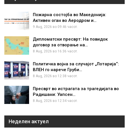
Пожарна состојба во Македонија:
Активен оган во Аеродром и…
9 Aug, 2026 во 09:46 часот.
Дипломатски пресврт: На повидок
договор за отворање на…
8 Aug, 2026 во 16:36 часот.
Политичка војна за случајот „Лотарија“:
ВЛЕН го нарече Груби…
8 Aug, 2026 во 12:38 часот.
Пресврт во истрагата за трагедијата во
Радишани: Уапсен…
8 Aug, 2026 во 12:34 часот.
Неделен актуел