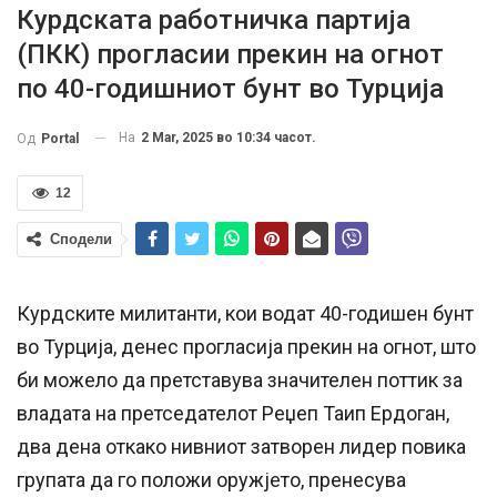
Курдската работничка партија
(ПКК) прогласии прекин на огнот
по 40-годишниот бунт во Турција
На
2 Mar, 2025 во 10:34 часот.
Од
Portal
12
Сподели
Курдските милитанти, кои водат 40-годишен бунт
во Турција, денес прогласија прекин на огнот, што
би можело да претставува значителен поттик за
владата на претседателот Реџеп Таип Ердоган,
два дена откако нивниот затворен лидер повика
групата да го положи оружјето, пренесува