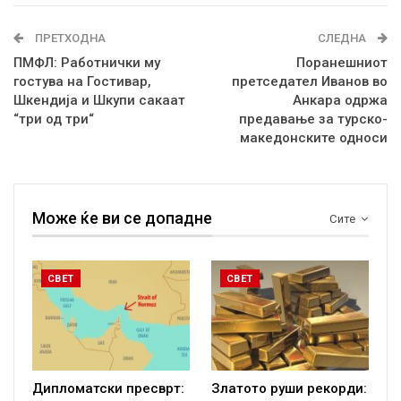
ПРЕТХОДНА
СЛЕДНА
ПМФЛ: Работнички му
Поранешниот
гостува на Гостивар,
претседател Иванов во
Шкендија и Шкупи сакаат
Анкара одржа
“три од три“
предавање за турско-
македонските односи
Може ќе ви се допадне
Сите
СВЕТ
СВЕТ
Дипломатски пресврт:
Златото руши рекорди: