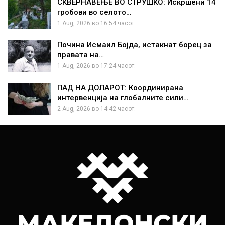
СКВЕРНАВЕЊЕ ВО СТРУШКО: Искршени 14
гробови во селото…
1 Aug, 2026 во 16:54 часот.
Почина Исмаил Бојда, истакнат борец за
правата на…
1 Aug, 2026 во 17:24 часот.
ПАД НА ДОЛАРОТ: Координирана
интервенција на глобалните сили…
2 Aug, 2026 во 14:42 часот.