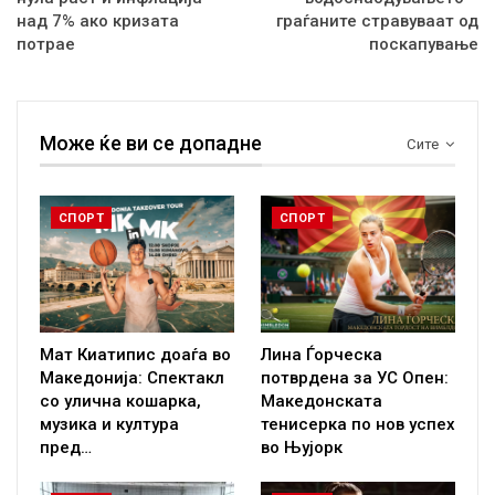
над 7% ако кризата
граѓаните стравуваат од
потрае
поскапување
Може ќе ви се допадне
Сите
СПОРТ
СПОРТ
Мат Киатипис доаѓа во
Лина Ѓорческа
Македонија: Спектакл
потврдена за УС Опен:
со улична кошарка,
Македонската
музика и култура
тенисерка по нов успех
пред…
во Њујорк