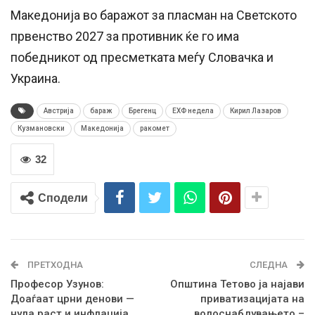
Македонија во баражот за пласман на Светското
првенство 2027 за противник ќе го има
победникот од пресметката меѓу Словачка и
Украина.
Австрија
бараж
Брегенц
ЕХФ недела
Кирил Лазаров
Кузмановски
Македонија
ракомет
32
Сподели
ПРЕТХОДНА
СЛЕДНА
Професор Узунов:
Општина Тетово ја најави
Доаѓаат црни денови —
приватизацијата на
нула раст и инфлација
водоснабдувањето –