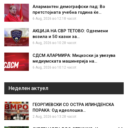
Алармантен демографски пад: Во
претстојната учебна година ќе…
6 Aug, 2026 во 12:18 часот.
АКЦИЈА НА СВР ТЕТОВО: Одземени
возила и 50 казни за…
6 Aug, 2026 во 10:28 часот.
СДСМ АЛАРМИРА: Мицкоски ја увезува
медиумската машинерија на…
6 Aug, 2026 во 10:12 часот.
Неделен актуел
ГЕОРГИЕВСКИ СО ОСТРА ИЛИНДЕНСКА
ПОРАКА: Од идеолошка…
2 Aug, 2026 во 13:28 часот.