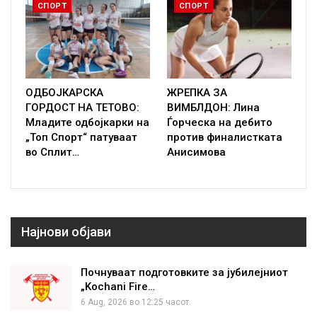
СПОРТ
СПОРТ
ОДБОЈКАРСКА
ЖРЕПКА ЗА
ГОРДОСТ НА ТЕТОВО:
ВИМБЛДОН: Лина
Младите одбојкарки на
Ѓорческа на дебито
„Топ Спорт“ патуваат
против финалистката
во Сплит…
Анисимова
Најнови објави
Почнуваат подготовките за јубилејниот
„Kochani Fire…
6 Aug, 2026 во 12:25 часот.