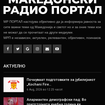
МР ПОРТАЛ настојува објективно да ја информира јавноста за
сите важни теми од Македонија и светот но и за оние теми кои
не можат да се прочитаат на други медиуми.
МРП е независен, актуелен, релевантен, објективен, поинаков.
АКТУЕЛНО
Почнуваат подготовките за јубилејниот
„Kochani Fire…
6 Aug, 2026 во 12:25 часот.
Алармантен демографски пад: Во
претстојната учебна година ќе…