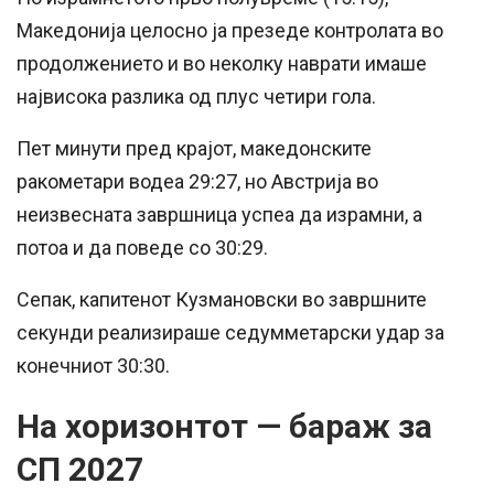
Македонија целосно ја презеде контролата во
продолжението и во неколку наврати имаше
највисока разлика од плус четири гола.
Пет минути пред крајот, македонските
ракометари водеа 29:27, но Австрија во
неизвесната завршница успеа да израмни, а
потоа и да поведе со 30:29.
Сепак, капитенот Кузмановски во завршните
секунди реализираше седумметарски удар за
конечниот 30:30.
На хоризонтот — бараж за
СП 2027