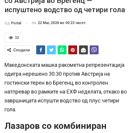
со Австрија во Брегенц —
испуштено водство од четири гола
На
22 Mar, 2026 во 00:23 часот.
Од
Portal
32
Сподели
Македонската машка ракометна репрезентација
одигра нерешено 30:30 против Австрија на
гостински терен во Брегенц, во контролен
натпревар во рамките на ЕХФ неделата, откако во
завршницата испушти водство од плус четири
гола.
Лазаров со комбиниран