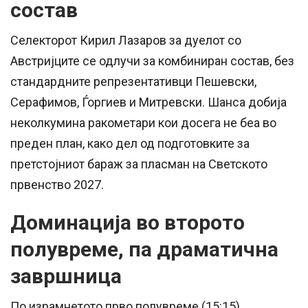
состав
Селекторот Кирил Лазаров за дуелот со
Австријците се одлучи за комбиниран состав, без
стандардните репрезентативци Пешевски,
Серафимов, Ѓоргиев и Митревски. Шанса добија
неколкумина ракометари кои досега не беа во
преден план, како дел од подготовките за
претстојниот бараж за пласман на Светското
првенство 2027.
Доминација во второто
полувреме, па драматична
завршница
По израмнетото прво полувреме (15:15),