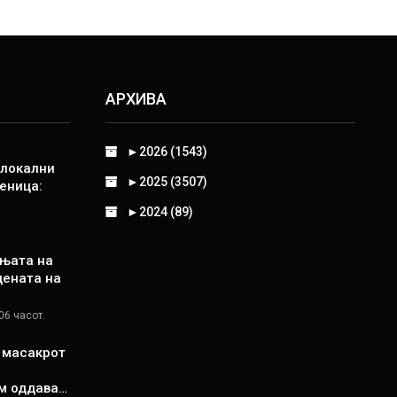
АРХИВА
►
2026 (1543)
 локални
►
2025 (3507)
еница:
►
2024 (89)
њата на
цената на
06 часот.
д масакрот
м оддава…