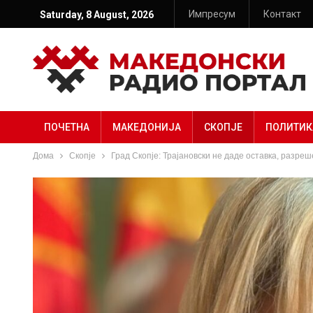
Импресум
Контакт
Saturday, 8 August, 2026
ПОЧЕТНА
МАКЕДОНИЈА
СКОПЈЕ
ПОЛИТИК
Дома
Скопје
Град Скопје: Трајановски не даде оставка, разре