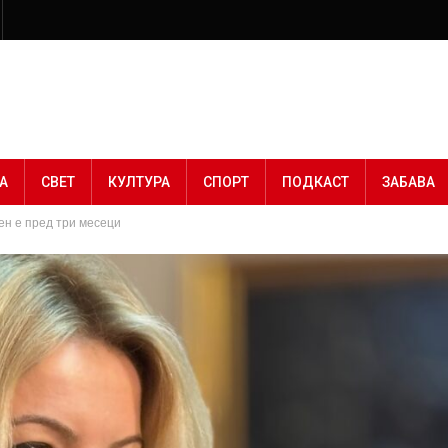
А
СВЕТ
КУЛТУРА
СПОРТ
ПОДКАСТ
ЗАБАВА
шен е пред три месеци