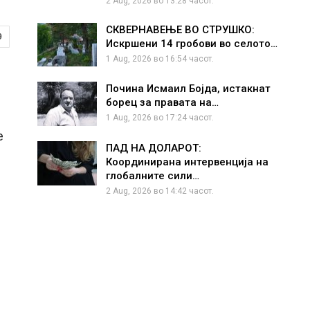
2 Aug, 2026 во 13:28 часот.
СКВЕРНАВЕЊЕ ВО СТРУШКО:
9
Искршени 14 гробови во селото…
1 Aug, 2026 во 16:54 часот.
Почина Исмаил Бојда, истакнат
борец за правата на…
1 Aug, 2026 во 17:24 часот.
е
ПАД НА ДОЛАРОТ:
Координирана интервенција на
глобалните сили…
2 Aug, 2026 во 14:42 часот.