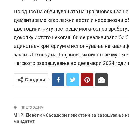
По однос на обвинувањата на Трајановски за не
демантираме како лажни вести и несериозни о
две години, ниту постоеше можност за вработу
доколку истото некогаш би се реализирало би б
единствен критериум е исполнување на квалиф
закон. Доколку на Трајановски ништо не му смет
неговото разрешување во декември 2024 година
Сподели
ПРЕТХОДНА
МНР: Девет амбасадори известени за завршување н
мандатот