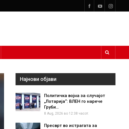
Најнови објави
Политичка војна за случајот
„Лотарија“: ВЛЕН го нарече
Груби…
8 Aug, 2026 во 12:38 часот.
Пресврт во истрагата за