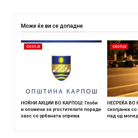
Може ќе ви се допадне
СКОПЈЕ
СКОПЈЕ
НОЌНИ АКЦИИ ВО КАРПОШ: Глоби
НЕСРЕЌА ВО 
и опомени за угостителите поради
скопјанка со
хаос со урбаната опрема
пад од мопе