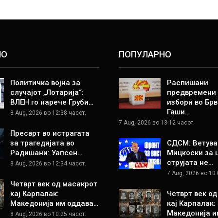
НО
ПОПУЛАРНО
Политичка војна за
Распишани
случајот „Лотарија“:
предвремени
ВЛЕН го нарече Груби…
избори во Брв
Гаши…
8 Aug, 2026 во 12:38 часот.
7 Aug, 2026 во 13:12 часот.
Пресврт во истрагата
за трагедијата во
СДСМ: Ветува
Радишани: Уапсен…
Мицкоски за 
струјата не…
8 Aug, 2026 во 12:34 часот.
7 Aug, 2026 во 10:
Четврт век од масакрот
кај Карпалак:
Четврт век о
Македонија им оддава…
кај Карпалак:
Македонија и
8 Aug, 2026 во 10:25 часот.