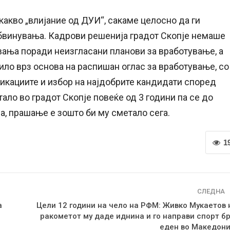
какво „влијание од ДУИ“, сакаме целосно да ги
бвинувања. Кадрови решенија градот Скопје немаше
вања поради неизгласани планови за вработување, а
ило врз основа на распишан оглас за вработување, со
икациите и избор на најдобрите кандидати според
ало во градот Скопје повеќе од 3 години па се до
, прашање е зошто би му сметало сега.
1
СЛЕДНА
а
Цели 12 години на чело на РФМ: Живко Мукаетов 
ракометот му даде иднина и го направи спорт бр
еден во Македони