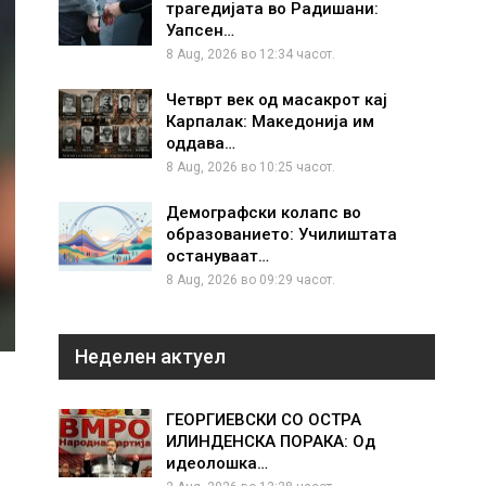
трагедијата во Радишани:
Уапсен…
8 Aug, 2026 во 12:34 часот.
Четврт век од масакрот кај
Карпалак: Македонија им
оддава…
8 Aug, 2026 во 10:25 часот.
Демографски колапс во
образованието: Училиштата
остануваат…
8 Aug, 2026 во 09:29 часот.
Неделен актуел
ГЕОРГИЕВСКИ СО ОСТРА
ИЛИНДЕНСКА ПОРАКА: Од
идеолошка…