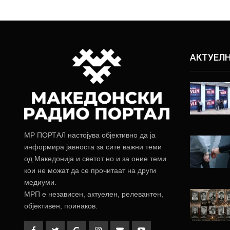
АКТУЕЛ
МР ПОРТАЛ настојува објективно да ја
информира јавноста за сите важни теми
од Македонија и светот но и за оние теми
кои не можат да се прочитаат на други
медиуми.
МРП е независен, актуелен, релевантен,
објективен, поинаков.