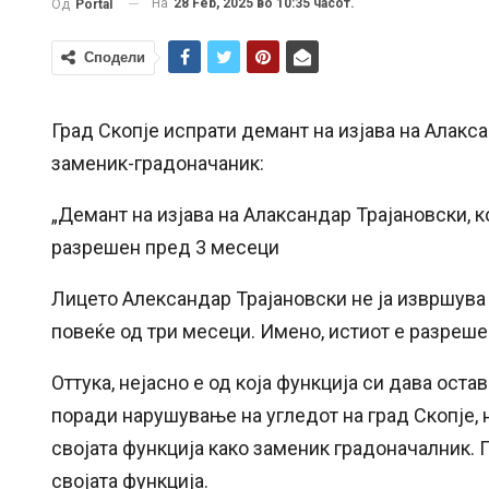
На
28 Feb, 2025 во 10:35 часот.
Од
Portal
Сподели
Град Скопје испрати демант на изјава на Алакс
заменик-градоначаник:
„Демант на изјава на Алаксандар Трајановски, к
разрешен пред 3 месеци
Лицето Александар Трајановски не ја извршува
повеќе од три месеци. Имено, истиот е разрешен
Оттука, нејасно е од која функција си дава оста
поради нарушување на угледот на град Скопје,
својата функција како заменик градоначалник. 
својата функција.