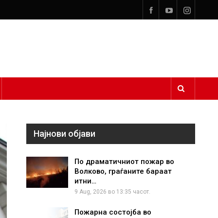
Најнови објави
По драматичниот пожар во
Волково, граѓаните бараат
итни…
9 Aug, 2026 во 13:35 часот.
Пожарна состојба во