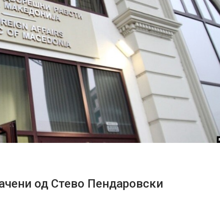
ачени од Стево Пендаровски