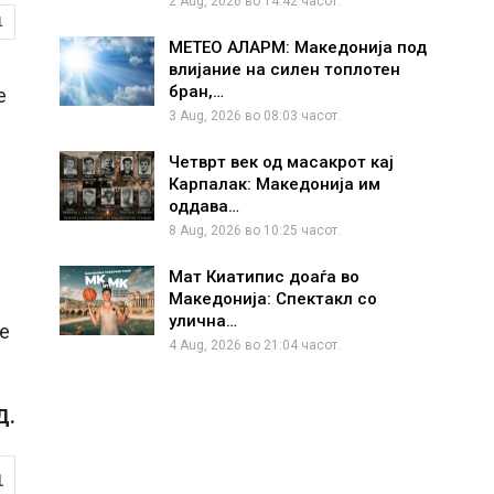
2 Aug, 2026 во 14:42 часот.
1
МЕТЕО АЛАРМ: Македонија под
влијание на силен топлотен
бран,…
е
3 Aug, 2026 во 08:03 часот.
Четврт век од масакрот кај
Карпалак: Македонија им
оддава…
8 Aug, 2026 во 10:25 часот.
Мат Киатипис доаѓа во
Македонија: Спектакл со
улична…
се
4 Aug, 2026 во 21:04 часот.
Д.
1