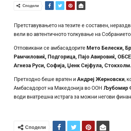
Сподели
Претставувањето на тезите е составен, нераздв
вели во автентичното толкување на Собранието
Отповикани се амбасадорите
Мето Белески, Бр
Рамчиловиќ, Подгорица, Пајо Авировиќ, ОБСЕ,
Агнеза Руси, Софија, Џенк Сејфула, Стокхолм
Претходно беше вратен и
Андреј Жерновски
, 
Амбасадорот на Македонија во ООН
Љубомир 
води внатрешна истрага за можни негови фина
Сподели