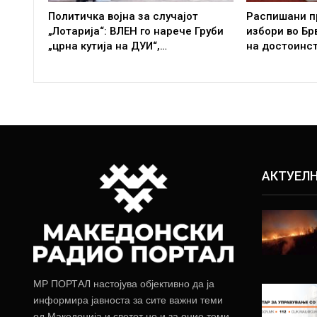
Политичка војна за случајот
Распишани п
„Лотарија“: ВЛЕН го нарече Груби
избори во Бр
„црна кутија на ДУИ“,…
на достоинс
АКТУЕЛ
МР ПОРТАЛ настојува објективно да ја
информира јавноста за сите важни теми
од Македонија и светот но и за оние теми