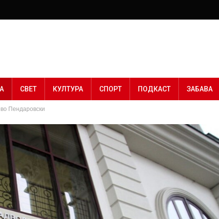
А
СВЕТ
КУЛТУРА
СПОРТ
ПОДКАСТ
ЗАБАВА
ево Пендаровски