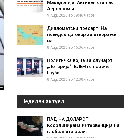
Македонија: Активен оган во
Аеродром и…
9 Aug, 2026 во 09:46 часот.
Дипломатски пресврт: На
повидок договор за отворање
на…
8 Aug, 2026 во 16:36 часот.
Политичка војна за случајот
„Лотарија“: ВЛЕН го нарече
Груби…
8 Aug, 2026 во 12:38 часот.
Неделен актуел
ПАД НА ДОЛАРОТ:
Координирана интервенција на
глобалните сили…