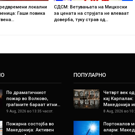
редвремени локални
СДСМ: Ветувањата на Мицкоски
веница: Гаши повика
за цената на струјата не влеваат
твена…
доверба, туку страв од…
НО
ПОПУЛАРНО
По драматичниот
Четврт век о
пожар во Волково,
кај Карпалак:
граѓаните бараат итни…
Македонија и
9 Aug, 2026 во 13:35 часот.
8 Aug, 2026 во 10:
Пожарна состојба во
Портокалов м
Македонија: Активен
аларм: Макед