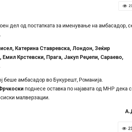
2
оен дел од постапката за именување на амбасадор, с
.
исел, Катерина Ставревска, Лондон, Зеќир
 Емил Крстевски, Прага, Јакуп Реџепи, Сараево,
.
кој беше амбасадор во Букурешт, Романија.
Фрчкоски
поднесе оставка по најавата од МНР дека 
нсиски малверзации.
А.
2