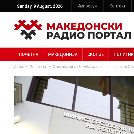
Импресум
Контакт
Sunday, 9 August, 2026
ПОЧЕТНА
МАКЕДОНИЈА
СКОПЈЕ
ПОЛИТИК
Дома
Политика
Отповикани се 8 амбасадори назначени од Ст