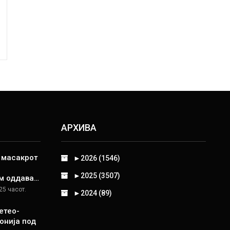
АРХИВА
д масакрот
►
2026 (1546)
►
2025 (3507)
м оддава…
25 часот.
►
2024 (89)
етео-
онија под