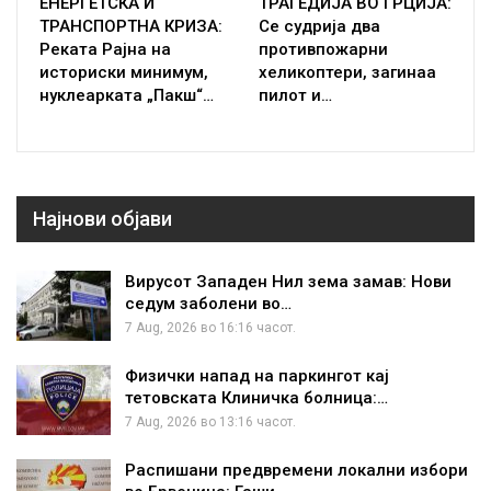
ЕНЕРГЕТСКА И
ТРАГЕДИЈА ВО ГРЦИЈА:
ТРАНСПОРТНА КРИЗА:
Се судрија два
Реката Рајна на
противпожарни
историски минимум,
хеликоптери, загинаа
нуклеарката „Пакш“…
пилот и…
Најнови објави
Вирусот Западен Нил зема замав: Нови
седум заболени во…
7 Aug, 2026 во 16:16 часот.
Физички напад на паркингот кај
тетовската Клиничка болница:…
7 Aug, 2026 во 13:16 часот.
Распишани предвремени локални избори