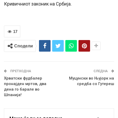
Кривичниот законик на Србија.
17
Сподели
ПРЕТХОДНА
СЛЕДНА
Хрватски фудбалер
Муцунски во Њујорк на
пронајден мртов, два
средба со Гутереш
дена го барале во
Шпанија!