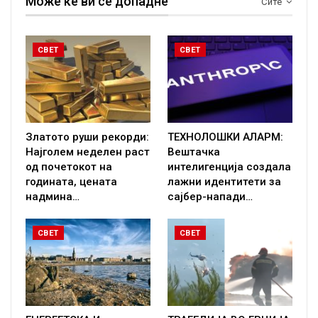
Може ќе ви се допадне
Сите
СВЕТ
СВЕТ
Златото руши рекорди:
ТЕХНОЛОШКИ АЛАРМ:
Најголем неделен раст
Вештачка
од почетокот на
интелигенција создала
годината, цената
лажни идентитети за
надмина…
сајбер-напади…
СВЕТ
СВЕТ