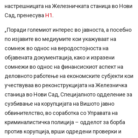
настрешницата на Железничката станица во Нови
Сад, пренесува
Н1
.
„Поради големиот интерес во јавноста, а посебно
по изјавите во медиумите кои укажуваат на
сомнеж во однос на веродостојноста на
објавената документација, како и изразени
сомнежи во однос на финансискиот аспект на
деловното работење на економските субјекти кои
учествуваа во реконструкцијата на Железничка
станица во Нови Сад, Специјалното одделение за
сузбивање на корупцијата на Вишото јавно
обвинителство, во соработка со Управата на
криминалистичка полиција – одделот за борба
против корупција, врши одредени проверки и