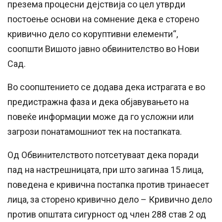
презема процесни дејствија со цел утврди
постоење основи на сомнение дека е сторено
кривично дело со коруптивни елементи“,
соопшти Вишото јавно обвинителство во Нови
Сад.
Во соопштението се додава дека истрагата е во
предистражна фаза и дека објавувањето на
повеќе информации може да го усложни или
загрози понатамошниот тек на постапката.
Од Обвинителството потсетуваат дека поради
пад на настрешницата, при што загинаа 15 лица,
поведена е кривична постапка против тринаесет
лица, за сторено кривично дело – Кривично дело
против општата сигурност од член 288 став 2 од