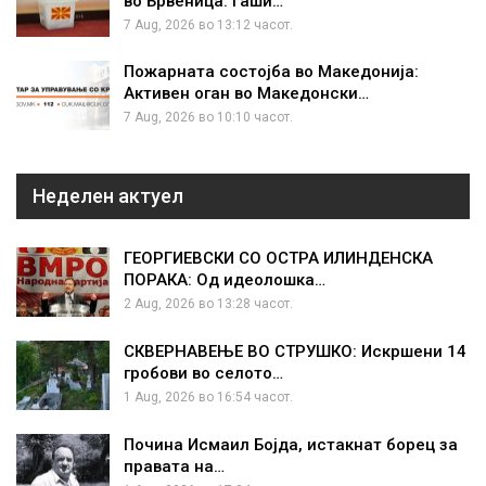
во Брвеница: Гаши…
7 Aug, 2026 во 13:12 часот.
Пожарната состојба во Македонија:
Активен оган во Македонски…
7 Aug, 2026 во 10:10 часот.
Неделен актуел
ГЕОРГИЕВСКИ СО ОСТРА ИЛИНДЕНСКА
ПОРАКА: Од идеолошка…
2 Aug, 2026 во 13:28 часот.
СКВЕРНАВЕЊЕ ВО СТРУШКО: Искршени 14
гробови во селото…
1 Aug, 2026 во 16:54 часот.
Почина Исмаил Бојда, истакнат борец за
правата на…