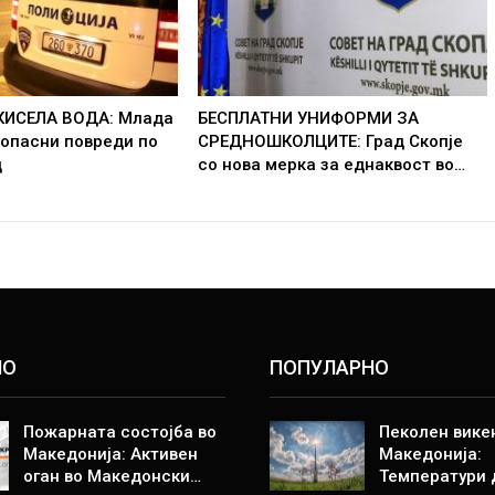
КИСЕЛА ВОДА: Млада
БЕСПЛАТНИ УНИФОРМИ ЗА
 опасни повреди по
СРЕДНОШКОЛЦИТЕ: Град Скопје
д
со нова мерка за еднаквост во…
НО
ПОПУЛАРНО
Пожарната состојба во
Пеколен вике
Македонија: Активен
Македонија:
оган во Македонски…
Температури 