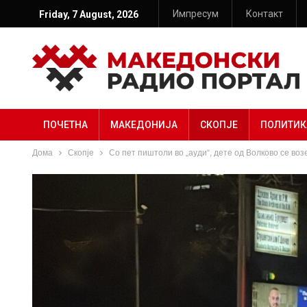
Импресум
Контакт
Friday, 7 August, 2026
ПОЧЕТНА
МАКЕДОНИЈА
СКОПЈЕ
ПОЛИТИК
Дома
Скопје
Со пет пиштоли во „ауди“, дете од Волково се воз