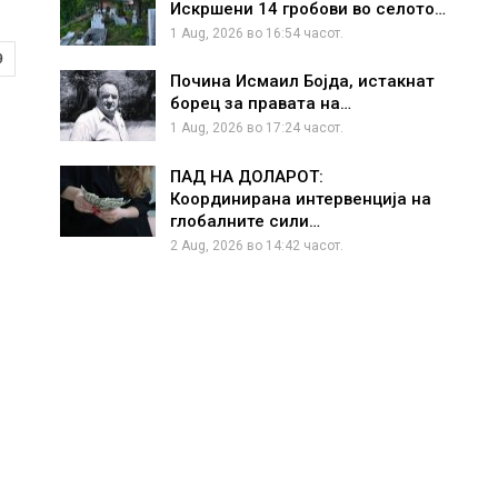
Искршени 14 гробови во селото…
1 Aug, 2026 во 16:54 часот.
9
Почина Исмаил Бојда, истакнат
борец за правата на…
1 Aug, 2026 во 17:24 часот.
ПАД НА ДОЛАРОТ:
Координирана интервенција на
глобалните сили…
2 Aug, 2026 во 14:42 часот.