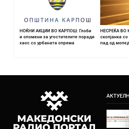
НОЌНИ АКЦИИ ВО КАРПОШ: Глоби
НЕСРЕЌА ВО 
и опомени за угостителите поради
скопјанка со
хаос со урбаната опрема
пад од мопе
АКТУЕЛ