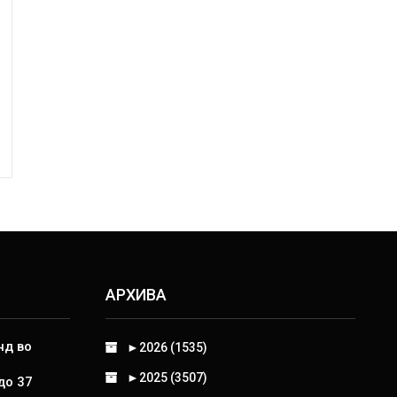
АРХИВА
нд во
►
2026 (1535)
►
2025 (3507)
до 37