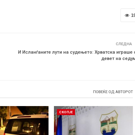
1
СЛЕДНА
И Исланѓаните лути на судењето: Хрватска играше 
девет на седу
ПОВЕЌЕ ОД АВТОРОТ
СКОПЈЕ