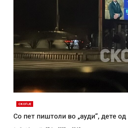
СКОПЈЕ
Со пет пиштоли во „ауди“, дете од