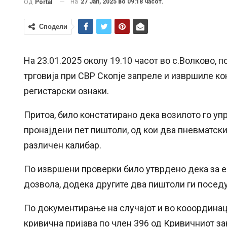
На
27 Jan, 2025 во 09:18 часот.
Од
Portal
Сподели
На 23.01.2025 околу 19.10 часот во с.Волково,
трговија при СВР Скопје запреле и извршиле ко
регистарски ознаки.
Притоа, било констатирано дека возилото го уп
пронајдени пет пиштоли, од кои два пневматски
различен калибар.
По извршени проверки било утврдено дека за е
дозвола, додека другите два пиштоли ги посед
По документирање на случајот и во кооординаци
кривична пријава по член 396 од Кривичниот за