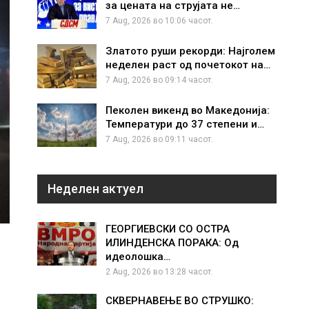
за цената на струјата не…
7 Aug, 2026 во 10:06 часот.
Златото руши рекорди: Најголем
неделен раст од почетокот на…
7 Aug, 2026 во 09:14 часот.
Пеколен викенд во Македонија:
Температури до 37 степени и…
7 Aug, 2026 во 09:11 часот.
Неделен актуел
ГЕОРГИЕВСКИ СО ОСТРА
ИЛИНДЕНСКА ПОРАКА: Од
идеолошка…
2 Aug, 2026 во 13:28 часот.
СКВЕРНАВЕЊЕ ВО СТРУШКО: