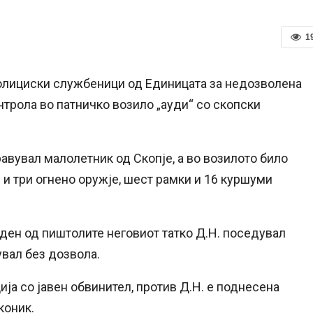
1
 полициски службеници од Единицата за недозволена
нтрола во патничко возило „ауди“ со скопски
равувал малолетник од Скопје, а во возилото било
 и три огнено оружје, шест рамки и 16 куршуми
ден од пиштолите неговиот татко Д.Н. поседувал
увал без дозвола.
ја со јавен обвинител, против Д.Н. е поднесена
коник.