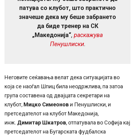
патува со клубот, што практично
значеше дека му беше забрането
да биде тренер на СК
„Македонија“
,
раскажува
Пенушлиски
.
Неговите сеќавања велат дека ситуацијата во
која се наоѓал Шпиц била неодржлива, па затоа
група составена од двајцата секретари на
клубот,
Мицко Симеонов
и Пенушлиски, и
претседателот на клубот Македонија,
инж.
Димитар Шкатров
, отпатувала во Софија кај
претседателот на Бугарската фудбалска