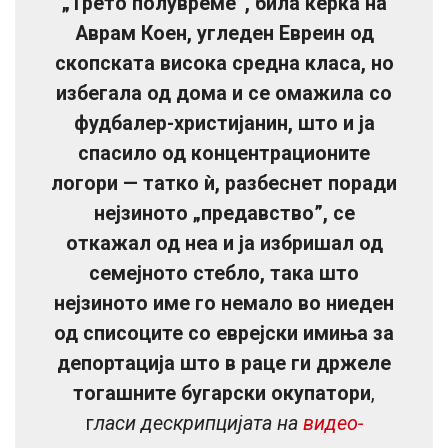
„Трето полувреме”, била ќерка на
Аврам Коен, угледен Евреин од
скопската висока средна класа, но
избегала од дома и се омажила со
фудбалер-христијанин, што и ја
спасило од концентрационите
логори — татко ѝ, разбеснет поради
нејзиното „предавство”, се
откажал од неа и ја избришал од
семејното стебло, така што
нејзиното име го немало во ниеден
од списоците со еврејски имиња за
депортација што в раце ги држеле
тогашните бугарски окупатори
,
г
ласи дескрипцијата на
видео-