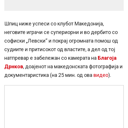
Шпиц ниже успеси со клубот Македонија,
неговите играчи се супериорни и во дербито со
софиски „Левски“ и покрај огромната помош од
судиите и притисокот од властите, а дел од тој
натпревар е забележан со камерата на
Благоја
Дрнков
, доајенот на македонската фотографија и
документаристика (на 25 мин. од ова
видео
).