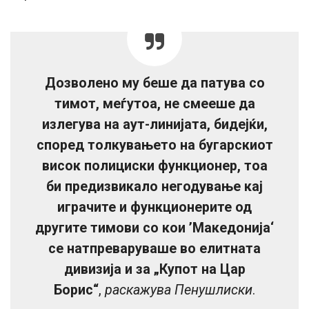
Дозволено му беше да патува со
тимот, меѓутоа, не смееше да
излегува на аут-линијата, бидејќи,
според толкувањето на бугарскиот
висок полициски функционер, тоа
би предизвикало негодување кај
играчите и функционерите од
другите тимови со кои ’Македонија‘
се натпреваруваше во елитната
дивизија и за „Купот на Цар
Борис“
,
раскажува Пенушлиски
.