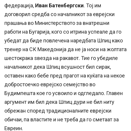
федерација,
Иван Батенбергски
. Тој им
договорил средба со началникот за еврејски
прашања во Министерството за внатрешни
работи на Бугарија, кого со итрина успеале да го
убедат да биде повлечена наредбата Шпиц како
тренер на СК Македонија да не ја носи на жолтата
шестокрака ѕвезда на ракавот. Тие го убедиле
началникот дека Шпиц всушност бил сирак,
оставен како бебе пред прагот на куќата на некое
добростоечко еврејско семејство во
Будимпешта кое го усвоило и одгледало. Главен
аргумент им бил дека Шпиц дури не бил ниту
обрежан според традиционалните еврејски
обичаи, па властите и не треба да го сметаат за
Евреин.