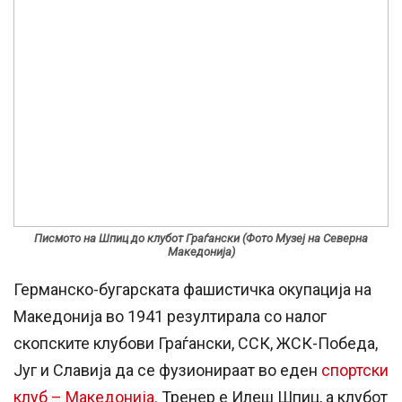
Писмото на Шпиц до клубот Граѓански (Фото Музеј на Северна
Македонија)
Германско-бугарската фашистичка окупација на
Македонија во 1941 резултирала со налог
скопските клубови Граѓански, ССК, ЖСК-Победа,
Југ и Славија да се фузионираат во еден
спортски
клуб – Македонија
. Тренер е Илеш Шпиц, а клубот