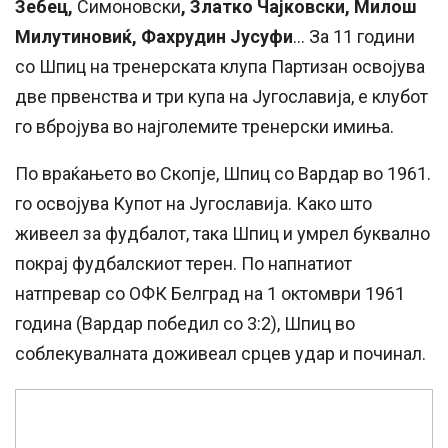
Зебец,
Симоновски
, Златко Чајковски, Милош
Милутиновиќ, Фахрудин Јусуфи
… За 11 години
со Шпиц на тренерската клупа Партизан освојува
две првенства и три купа на Југославија, е клубот
го вбројува во најголемите тренерски имиња.
По враќањето во Скопје, Шпиц со Вардар во 1961.
го освојува Купот на Југославија. Како што
живеел за фудбалот, така Шпиц и умрел буквално
покрај фудбалскиот терен. По напнатиот
натпревар со ОФК Белград на 1 октомври 1961
година (Вардар победил со 3:2), Шпиц во
соблекувалната доживеал срцев удар и починал.