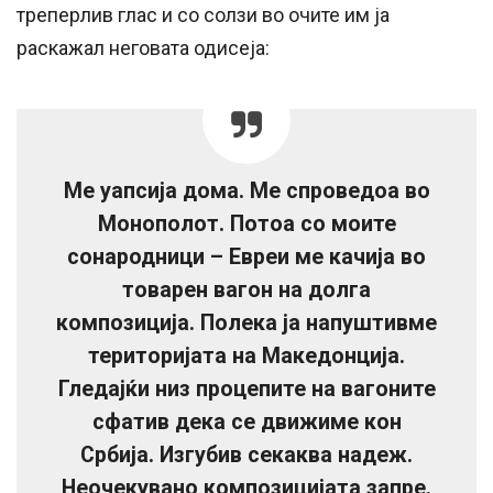
треперлив глас и со солзи во очите им ја
раскажал неговата одисеја:
Ме уапсија дома. Ме спроведоа во
Монополот. Потоа со моите
сонародници – Евреи ме качија во
товарен вагон на долга
композиција. Полека ја напуштивме
територијата на Македонциjа.
Гледајќи низ процепите на вагоните
сфатив дека се движиме кон
Србија. Изгубив секаква надеж.
Неочекувано композицијата запре.