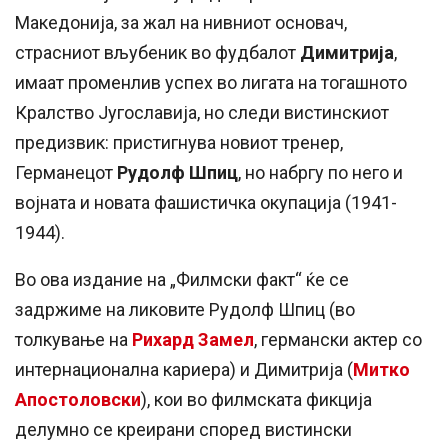
Македонија, за жал на нивниот основач,
страсниот вљубеник во фудбалот
Димитрија
,
имаат променлив успех во лигата на тогашното
Кралство Југославија, но следи вистинскиот
предизвик: пристигнува новиот тренер,
Германецот
Рудолф Шпиц
, но набргу по него и
војната и новата фашистичка окупација (1941-
1944).
Во ова издание на „Филмски факт“ ќе се
задржиме на ликовите Рудолф Шпиц (во
толкување на
Рихард Замел
, германски актер со
интернационална кариера) и Димитрија (
Митко
Апостоловски
), кои во филмската фикција
делумно се креирани според вистински