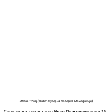
Илеш Шпиц (Фото: Музеј на Северна Македонија)
Спортскиот коментатор
Ивко Панговски
пред 15