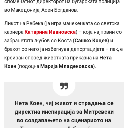
споменатиот директорот на бугарската полиција
во Македонија, Асен Богданов.
Ликот на Ребека (ја игра манекенката со светска
кариера
Катарина Ивановска
) – која најпрвин со
забранетата љубов со Коста (
Сашко Коцев
) и
бракот со него ја избегнува депортацијата – пак, е
креиран според животната приказна на
Нета
Коен
(подоцна
Марија Младеновска
).
Нета Коен, чиј живот и страдања се
директна инспирација за Митревски
во создавањето на сценариото на