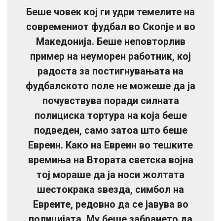
Беше човек кој ги удри темелите на
современиот фудбал во Скопје и во
Македонија. Беше неповторлив
пример на неуморен работник, кој
радоста за постигнувањата на
фудбалското поле не можеше да ја
почувствува поради силната
полициска тортура на која беше
подведен, само затоа што беше
Евреин. Како на Евреин во тешките
времиња на Втората светска војна
тој мораше да ја носи жолтата
шестокрака ѕвезда, симбол на
Евреите, редовно да се јавува во
полицијата. Му беше забрането да