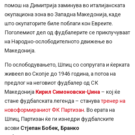
помош на Димитрија заминува во италијанската
окупациона зона во Западна Македонија, каде
што окупаторите биле поблаги кон Евреите.
Поголемиот дел од фудбалерите се приклучуваат
на Народно-ослободителното движење во
Македонија.
По ослободувањето, Шпиц со сопругата и ќерката
живеел во Скопје до 1946 година, а потоа на
предлог на неговиот фудбалер од СК
Македонија
Кирил Симоновски-Џина
– кој ќе
стане фудбалската легенда – станува
тренер на
новоформираниот ФК Партизан
. Во ерата на
Шпиц, Партизан ќе ги изнедри фудбалските
асови
Стјепан Бобек, Бранко