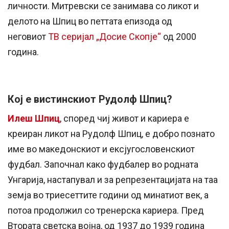
личности. Митревски се занимава со ликот и
делото на Шпиц во петтата епизода од
неговиот
ТВ серијал „Досие Скопје“
од 2000
година.
Кој е вистинскиот Рудолф Шпиц?
Илеш Шпиц
, според чиј живот и кариера е
креиран ликот на Рудолф Шпиц, е добро познато
име во македонскиот и ексјугословенскиот
фудбал. Започнал како фудбалер во родната
Унгарија, настапувал и за репрезентацијата на таа
земја во триесеттите години од минатиот век, а
потоа продолжил со тренерска кариера. Пред
Втората светска војна, од 1937 до 1939 година