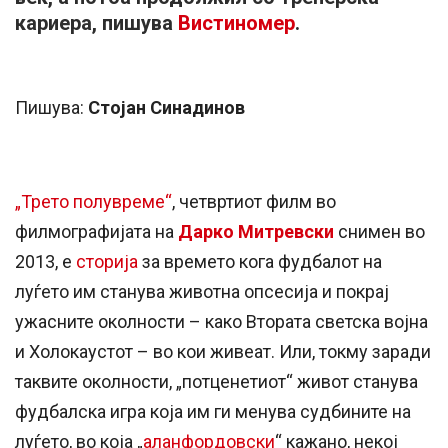
кариера, пишува
Вистиномер
.
Пишува:
Стојан Синадинов
„Трето полувреме“
, четвртиот филм во
филмографијата на
Дарко Митревски
снимен во
2013, е
сторија
за времето кога фудбалот на
луѓето им станува животна опсесија и покрај
ужасните околности – како Втората светска војна
и Холокаустот – во кои живеат. Или, токму заради
таквите околности, „потценетиот“ живот станува
фудбалска игра која им ги менува судбините на
луѓето, во која „
аланфордовски
“ кажано, некој