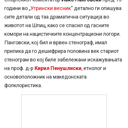
години во „
Утрински весник
“ детално ги опишува
сите детали од таа драматична ситуација во
животот на Шпиц, како се спасил од гасните
комори на нацистичките концентрациони логори.
Панговски, кој бил и врвен стенограф, имал
прилика да го дешифрира половина век стариот
стенограм во кој биле забележани искажувањата
на проф. д-р
Кирил Пенушлиски
, етнолог и
основоположник на македонската
фолклористика.