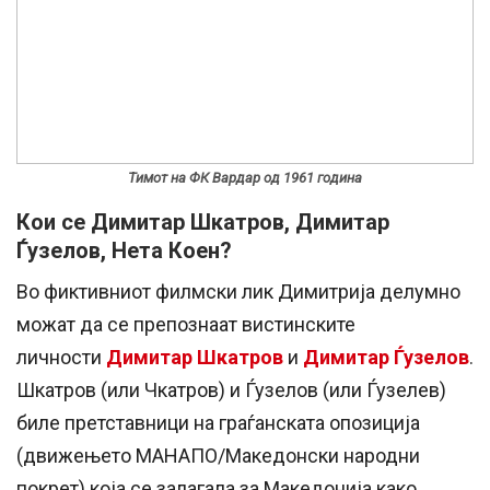
Тимот на ФК Вардар од 1961 година
Кои се Димитар Шкатров, Димитар
Ѓузелов, Нета Коен?
Во фиктивниот филмски лик Димитрија делумно
можат да се препознаат вистинските
личности
Димитар Шкатров
и
Димитар Ѓузелов
.
Шкатров (или Чкатров) и Ѓузелов (или Ѓузелев)
биле претставници на граѓанската опозиција
(движењето МАНАПО/Македонски народни
покрет) која се залагала за Македонија како