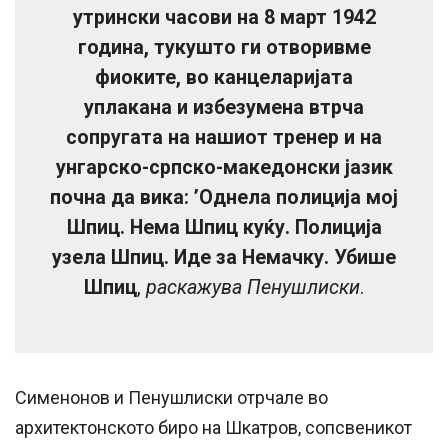
утрински часови на 8 март 1942
година, тукушто ги отворивме
фиоките, во канцеларијата
уплакана и избезумена втрча
сопругата на нашиот тренер и на
унгарско-српско-македонски јазик
почна да вика: ’Однела полиција мој
Шпиц. Нема Шпиц куќу. Полиција
узела Шпиц. Иде за Немачку. Убише
Шпиц
,
раскажува Пенушлиски
.
Сименонов и Пенушлиски отрчале во
архитектонското биро на Шкатров, сопсвеникот