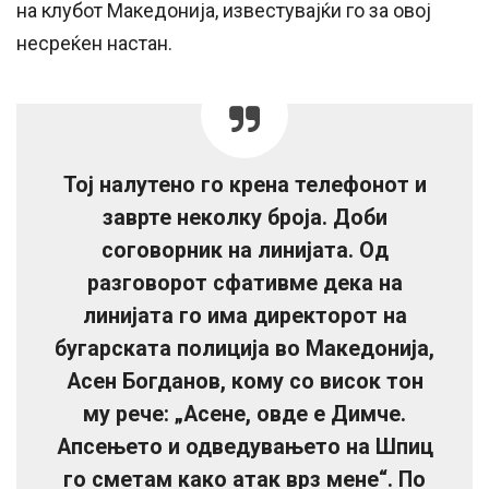
на клубот Македонија, известувајќи го за овој
несреќен настан.
Тој налутено го крена телефонот и
заврте неколку броја. Доби
соговорник на линијата. Од
разговорот сфативме дека на
линијата го има директорот на
бугарската полиција во Македонија,
Асен Богданов, кому со висок тон
му рече: „Асене, овде е Димче.
Апсењето и одведувањето на Шпиц
го сметам како атак врз мене“. По