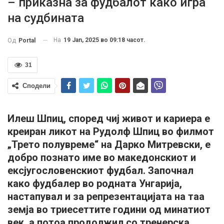
– приказна за фудбалот како игра
на судбината
На
19 Jan, 2025 во 09:18 часот.
Од
Portal
31
Сподели
Илеш Шпиц, според чиј живот и кариера е
креиран ликот на Рудолф Шпиц во филмот
„Трето полувреме“ на Дарко Митревски, е
добро познато име во македонскиот и
ексјугословенскиот фудбал. Започнал
како фудбалер во родната Унгарија,
настапувал и за репрезентацијата на таа
земја во триесеттите години од минатиот
век, а потоа продолжил со тренерска