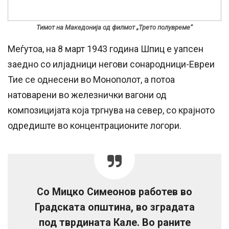
Тимот на Македонија од филмот „Трето полувреме“
Меѓутоа, на 8 март 1943 година Шпиц е уапсен
заедно со илјадници негови сонародници-Евреи
Тие се однесени во Монополот, а потоа
натоварени во железнички вагони од
композицијата која тргнува на север, со крајното
одредиште во концентрационите логори.
Со Мицко Симеонов работев во
Градската општина, во зградата
под тврдината Кале. Во раните