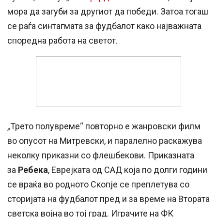
мора да загуби за другиот да победи. Затоа тогаш
се раѓа синтагмата за фудбалот како најважната
споредна работа на светот.
„Трето полувреме“ повторно е жанровски филм
во опусот на Митревски, и паралелно раскажува
неколку приказни со флешбекови. Приказната
за
Ребека
, Еврејката од САД која по долги години
се враќа во родното Скопје се преплетува со
сторијата на фудбалот пред и за време на Втората
светска војна во тој град. Играчите на ФК