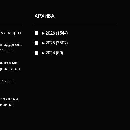
АРХИВА
д масакрот
►
2026 (1544)
►
2025 (3507)
м оддава…
25 часот.
►
2024 (89)
њата на
цената на
06 часот.
 локални
еница: