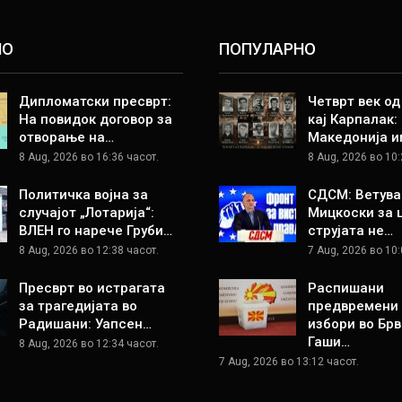
НО
ПОПУЛАРНО
Дипломатски пресврт:
Четврт век о
На повидок договор за
кај Карпалак:
отворање на…
Македонија и
8 Aug, 2026 во 16:36 часот.
8 Aug, 2026 во 10:
Политичка војна за
СДСМ: Ветува
случајот „Лотарија“:
Мицкоски за 
ВЛЕН го нарече Груби…
струјата не…
8 Aug, 2026 во 12:38 часот.
7 Aug, 2026 во 10:
Пресврт во истрагата
Распишани
за трагедијата во
предвремени
Радишани: Уапсен…
избори во Брв
Гаши…
8 Aug, 2026 во 12:34 часот.
7 Aug, 2026 во 13:12 часот.