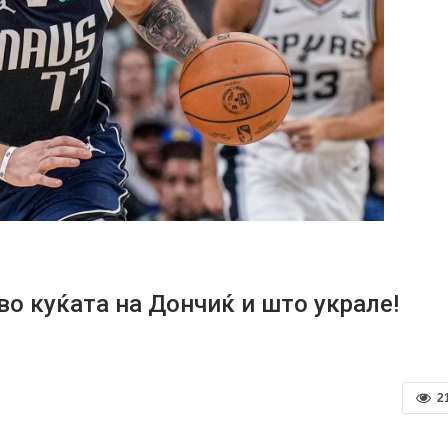
во куќата на Дончиќ и што украле!
2