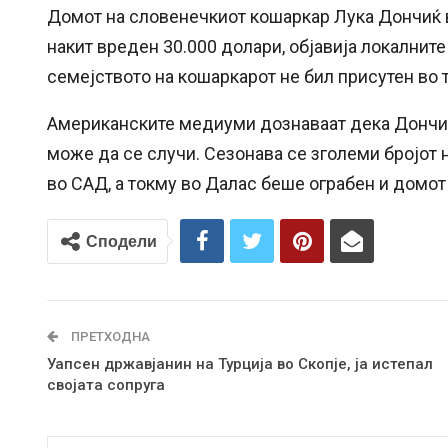
Домот на словенечкиот кошаркар Лука Дончиќ в
накит вреден 30.000 долари, објавија локалните
семејството на кошаркарот не бил присутен во 
Американските медиуми дознаваат дека Дончиќ,
може да се случи. Сезонава се зголеми бројот 
во САД, а токму во Далас беше ограбен и домот 
Сподели
ПРЕТХОДНА
Уапсен државјанин на Турција во Скопје, ја истепал
својата сопруга