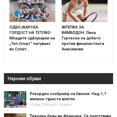
ОДБОЈКАРСКА
ЖРЕПКА ЗА
ГОРДОСТ НА ТЕТОВО:
ВИМБЛДОН: Лина
Младите одбојкарки на
Ѓорческа на дебито
„Топ Спорт“ патуваат
против финалистката
во Сплит…
Анисимова
Најнови објави
Рекорден сообраќај на Евзони: Над 1,1
милион туристи влегле…
10 Aug, 2026 во 21:12 часот.
Пеколен бран во Франција: Се подготвува