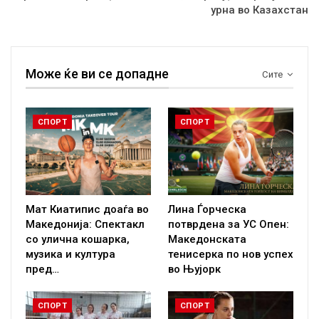
урна во Казахстан
Може ќе ви се допадне
Сите
СПОРТ
СПОРТ
Мат Киатипис доаѓа во
Лина Ѓорческа
Македонија: Спектакл
потврдена за УС Опен:
со улична кошарка,
Македонската
музика и култура
тенисерка по нов успех
пред…
во Њујорк
СПОРТ
СПОРТ