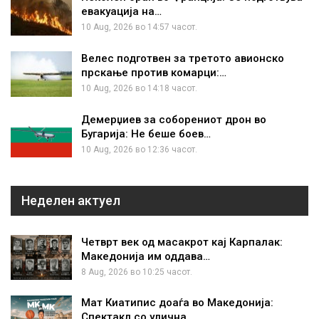
евакуација на…
10 Aug, 2026 во 14:57 часот.
Велес подготвен за третото авионско
прскање против комарци:…
10 Aug, 2026 во 14:18 часот.
Демерџиев за соборениот дрон во
Бугарија: Не беше боев…
10 Aug, 2026 во 12:36 часот.
Неделен актуел
Четврт век од масакрот кај Карпалак:
Македонија им оддава…
8 Aug, 2026 во 10:25 часот.
Мат Киатипис доаѓа во Македонија:
Спектакл со улична…