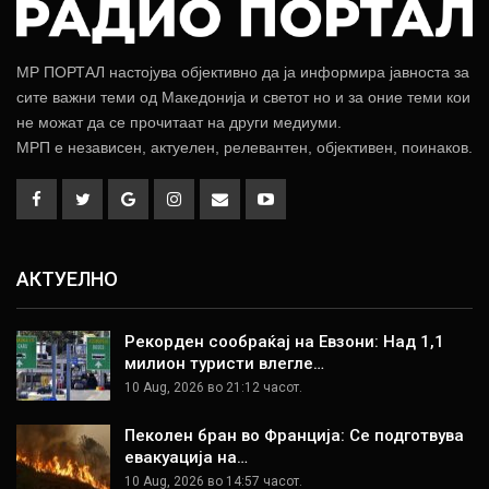
МР ПОРТАЛ настојува објективно да ја информира јавноста за
сите важни теми од Македонија и светот но и за оние теми кои
не можат да се прочитаат на други медиуми.
МРП е независен, актуелен, релевантен, објективен, поинаков.
АКТУЕЛНО
Рекорден сообраќај на Евзони: Над 1,1
милион туристи влегле…
10 Aug, 2026 во 21:12 часот.
Пеколен бран во Франција: Се подготвува
евакуација на…
10 Aug, 2026 во 14:57 часот.