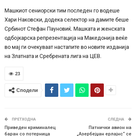
Машкиот сениорски тим последен го водеше
Хари Наковски, додека селектор на дамите беше
Србинот Стефан Пауновиќ. Машката и женската
одбојкарска репрезентација на Македонија веќе
во мај ги очекуваат настапите во новите изданија
на Златната и Сребрената лига на ЦЕВ.
23
Сподели
ПРЕТХОДНА
СЛЕДНА
Приведен криминалец
Патнички авион на
баран со потерница
„Азербејџан ерлајнс“ се