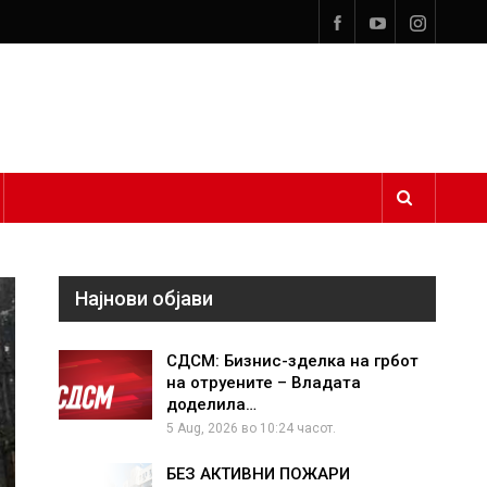
Најнови објави
СДСМ: Бизнис-зделка на грбот
на отруените – Владата
доделила…
5 Aug, 2026 во 10:24 часот.
БЕЗ АКТИВНИ ПОЖАРИ