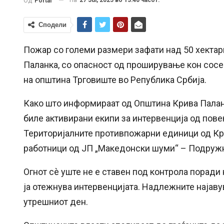
Од
Portal
Сподели
Пожар со големи размери зафати над 50 хектари
Паланка, со опасност од проширување кон сосе
на општина Трговиште во Република Србија.
Како што информираат од Општина Крива Паланк
биле активирани екипи за интервенција од пове
Територијалните противпожарни единици од Крив
работници од ЈП „Македонски шуми“ – Подружн
Огнот сè уште не е ставен под контрола поради 
ја отежнува интервенцијата. Надлежните најаву
утрешниот ден.