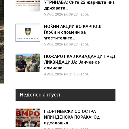
УТРИНАВА: Сите 22 жаришта низ
државата…
5 Aug, 2026 во 09:23 часот.
НОЌНИ АКЦИИ ВО КАРПОШ:
Глоби и опомени за
угостителите…
5 Aug, 2026 во 09:20 часот.
ПОЖАРОТ КАЈ КАВАДАРЦИ ПРЕД
ЛИКВИДАЦИЈА: Јанчев се
сомнева…
4 Aug, 2026 во 21:15 часот.
Неделен актуел
ГЕОРГИЕВСКИ СО ОСТРА
ИЛИНДЕНСКА ПОРАКА: Од
идеолошка…