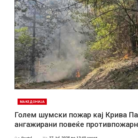
МАКЕДОНИЈА
Голем шумски пожар кај Крива Пал
ангажирани повеќе противпожарн
На
27 Jul, 2025 во 13:40 часот.