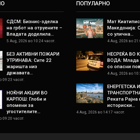
НО
ПОПУЛАРНО
СДСМ: Бизнис-зделка
Мат Киатипис
на грбот на отруените –
Македонија: 
Владата доделила…
со улична…
5 Aug, 2026 во 10:24 часот.
4 Aug, 2026 во 21:
БЕЗ АКТИВНИ ПОЖАРИ
НЕСРЕЌА ВО 
УТРИНАВА: Сите 22
ВОДА: Млада 
жаришта низ
со опасни по
државата…
4 Aug, 2026 во 10:
о 09:23 часот.
ЕНЕРГЕТСКА И
НОЌНИ АКЦИИ ВО
ТРАНСПОРТНА
КАРПОШ: Глоби и
Реката Рајна 
опомени за
историски…
угостителите…
4 Aug, 2026 во 14:17 часот.
о 09:20 часот.