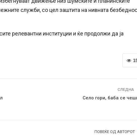
 избегнуваат движење низ шумските и планинските
лежните служби, со цел заштита на нивната безбедно
 сите релевантни институции и ќе продолжи да ја
1
СЛЕДНА
ел
Село гори, баба се чеш
ПОВЕЌЕ ОД АВТОРОТ