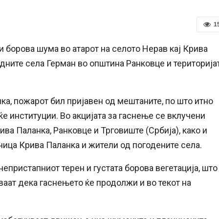
1
 борова шума во атарот на селото Нерав кај Крива
дните села Герман во општина Ранковце и територија
а, пожарот бил пријавен од мештаните, по што итно
ќе институции. Во акцијата за гаснење се вклучени
а Паланка, Ранковце и Трговиште (Србија), како и
ица Крива Паланка и жители од погодените села.
непристапниот терен и густата борова вегетација, што
ваат дека гаснењето ќе продолжи и во текот на