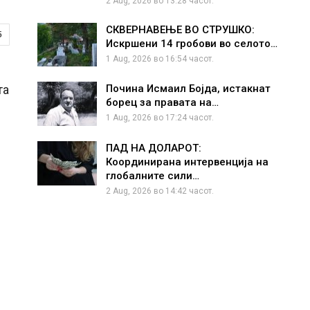
2 Aug, 2026 во 13:28 часот.
СКВЕРНАВЕЊЕ ВО СТРУШКО:
5
Искршени 14 гробови во селото…
1 Aug, 2026 во 16:54 часот.
та
Почина Исмаил Бојда, истакнат
борец за правата на…
1 Aug, 2026 во 17:24 часот.
ПАД НА ДОЛАРОТ:
Координирана интервенција на
глобалните сили…
2 Aug, 2026 во 14:42 часот.