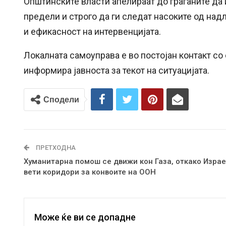
Општинските власти апелираат до граѓаните да
предели и строго да ги следат насоките од над
и ефикасност на интервенцијата.
Локалната самоуправа е во постојан контакт со
информира јавноста за текот на ситуацијата.
Сподели
ПРЕТХОДНА
Хуманитарна помош се движи кон Газа, откако Изра
вети коридори за конвоите на ООН
Може ќе ви се допадне