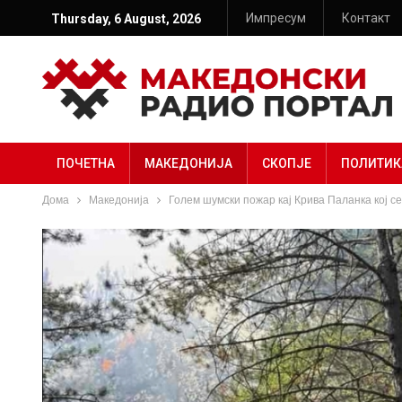
Импресум
Контакт
Thursday, 6 August, 2026
ПОЧЕТНА
МАКЕДОНИЈА
СКОПЈЕ
ПОЛИТИК
Дома
Македонија
Голем шумски пожар кај Крива Паланка кој с