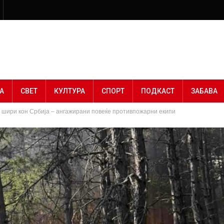
А
СВЕТ
КУЛТУРА
СПОРТ
ПОДКАСТ
ЗАБАВА
е шири кон Србија – ангажирани повеќе противпожарни екипи