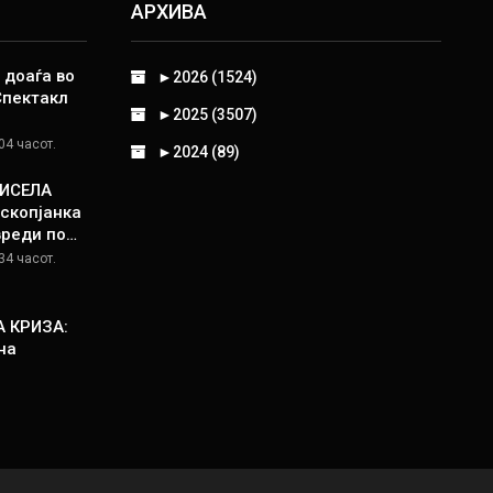
АРХИВА
 доаѓа во
►
2026 (1524)
Спектакл
►
2025 (3507)
04 часот.
►
2024 (89)
КИСЕЛА
скопјанка
вреди по…
34 часот.
 КРИЗА:
на