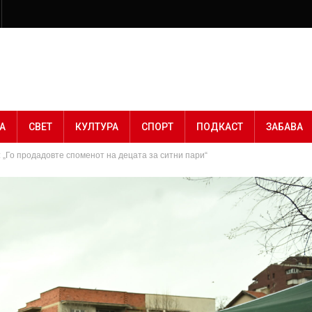
А
СВЕТ
КУЛТУРА
СПОРТ
ПОДКАСТ
ЗАБАВА
 „Го продадовте споменот на децата за ситни пари“