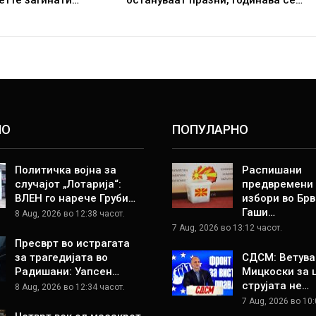
НО
ПОПУЛАРНО
Политичка војна за
Распишани
случајот „Лотарија“:
предвремени
ВЛЕН го нарече Груби…
избори во Брв
Гаши…
8 Aug, 2026 во 12:38 часот.
7 Aug, 2026 во 13:12 часот.
Пресврт во истрагата
за трагедијата во
СДСМ: Ветува
Радишани: Уапсен…
Мицкоски за 
струјата не…
8 Aug, 2026 во 12:34 часот.
7 Aug, 2026 во 10: