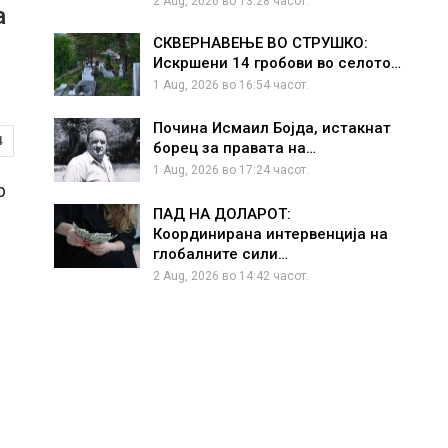
2 Aug, 2026 во 13:28 часот.
а
СКВЕРНАВЕЊЕ ВО СТРУШКО:
Искршени 14 гробови во селото…
1 Aug, 2026 во 16:54 часот.
Почина Исмаил Бојда, истакнат
4
борец за правата на…
1 Aug, 2026 во 17:24 часот.
р
ПАД НА ДОЛАРОТ:
Координирана интервенција на
глобалните сили…
2 Aug, 2026 во 14:42 часот.