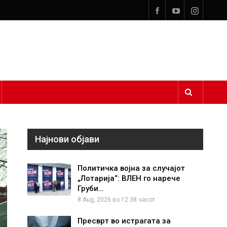
Најнови објави
Политичка војна за случајот
„Лотарија“: ВЛЕН го нарече
Груби…
8 Aug, 2026 во 12:38 часот.
Пресврт во истрагата за