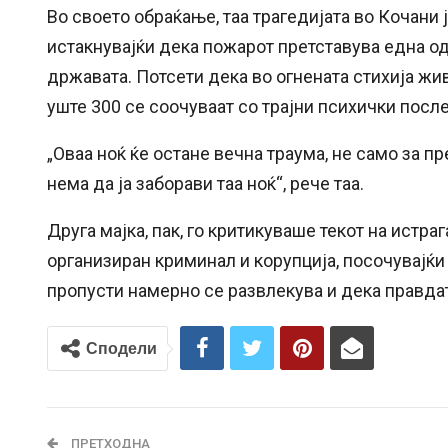
Во своето обраќање, таа трагедијата во Кочани 
истакнувајќи дека пожарот претставува една од
државата. Потсети дека во огнената стихија жив
уште 300 се соочуваат со трајни психички после
„Оваа ноќ ќе остане вечна траума, не само за п
нема да ја заборави таа ноќ“, рече таа.
Друга мајка, пак, го критикуваше текот на истра
организиран криминал и корупција, посочувајќи
пропусти намерно се развлекува и дека правда
Сподели
ПРЕТХОДНА