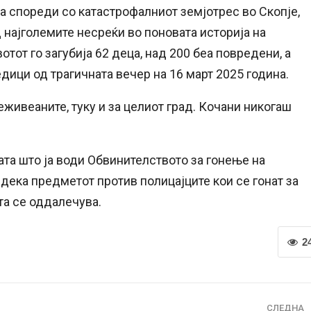
ја спореди со катастрофалниот земјотрес во Скопје,
 најголемите несреќи во поновата историја на
отот го загубија 62 деца, над 200 беа повредени, а
дици од трагичната вечер на 16 март 2025 година.
реживеаните, туку и за целиот град. Кочани никогаш
гата што ја води Обвинителството за гонење на
 дека предметот против полицајците кои се гонат за
та се оддалечува.
2
СЛЕДНА