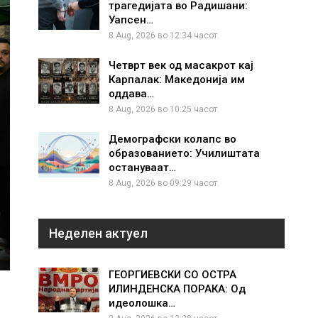
трагедијата во Радишани:
Уапсен…
8 Aug, 2026 во 12:34 часот.
Четврт век од масакрот кај
Карпалак: Македонија им
оддава…
8 Aug, 2026 во 10:25 часот.
Демографски колапс во
образованието: Училиштата
остануваат…
8 Aug, 2026 во 09:29 часот.
Неделен актуел
ГЕОРГИЕВСКИ СО ОСТРА
ИЛИНДЕНСКА ПОРАКА: Од
идеолошка…