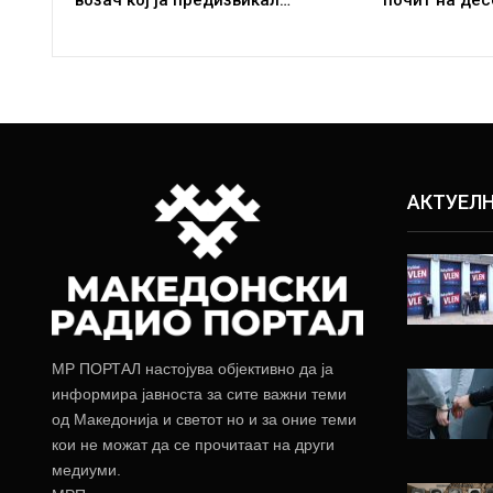
АКТУЕЛ
МР ПОРТАЛ настојува објективно да ја
информира јавноста за сите важни теми
од Македонија и светот но и за оние теми
кои не можат да се прочитаат на други
медиуми.