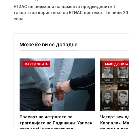
ЕТИАС се пишмани па наместо предвидените 7
таксата за користење на ЕТИАС системот ќе чини 20
евра
Може ќе ви се допадне
МАКЕДОНИЈА
МАКЕДОНИЈА
Пресврт во истрагата за
Четврт век о
трагедијата во Радишани: Уапсен
Карпалак: Ма
возач кој ја предизвикал…
почит на дес