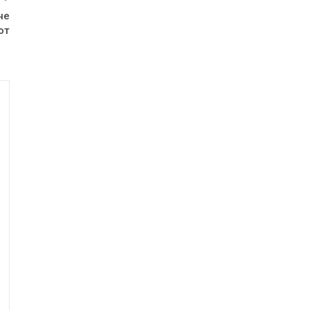
не
от