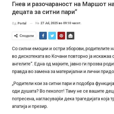
Гнев и разочараност на Маршот на
децата за ситни пари“
На
27 Jul, 2025 во 09:10 часот.
Од
Portal
Сподели
Со силни емоции и остри зборови, родителите н
во дискотеката во Кочани повторно ја искажаа с
ангелите“. Една од мајките, јавно ги прозва род
правда во замена за материјални и лични придо
„Родители кои за ситни пари и подобра функциј
оди душата? Во пеколот! Таму не се вашите деца
потресена, нагласувајќи дека трагедијата која 
апатија и презир.