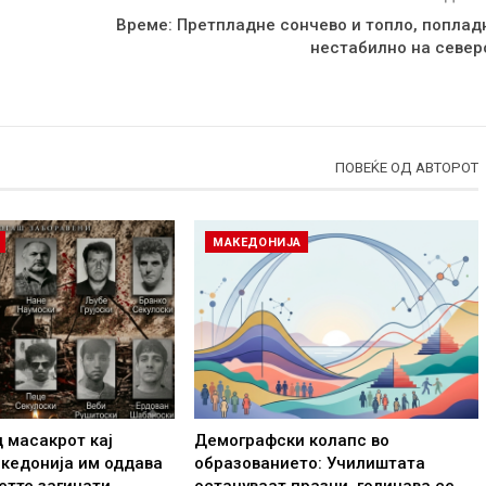
Време: Претпладне сончево и топло, поплад
нестабилно на север
ПОВЕЌЕ ОД АВТОРОТ
МАКЕДОНИЈА
д масакрот кај
Демографски колапс во
кедонија им оддава
образованието: Училиштата
етте загинати…
остануваат празни, годинава се…