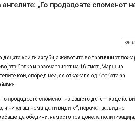
 ангелите: „Го продадовте споменот н
2
а децата кои ги загубија животите во трагичниот пожа
војата болка и разочараност на 16-тиот „Марш на
ителите кои, според неа, се откажале од борбата за
бивки.
а го продадовте споменот на вашето дете – каде ќе ви
, и никогаш нема да ги видите“, порача таа, видно
требаше да обедини, наместо тоа донела политизација,