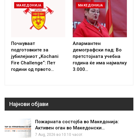
МАКЕДОНИЈА
МАКЕДОНИЈА
Почнуваат
Алармантен
подготовките за
демографски пад: Во
јубилејниот „Kochani
претстојната учебна
Fire Challenge“: Пет
година ќе има најмалку
години од првото…
3.000…
Најнови објави
Пожарната состојба во Македонија:
Активен оган во Македонски…
7 Aug, 2026 во 10:10 часот.