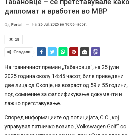
Табановце – се претставувале како
дипломат и вработен во МВР
На
26 Jul, 2025 во 16:06 часот.
Од
Portal
18
Сподели
На граничниот премин „Табановце“, на 25 јули
2025 година околу 14:45 часот, биле приведени
две лица од Скопје, на возраст од 59 и 55 години,
под сомнение за фалсификување документи и
лажно претставување.
Според информациите од полицијата, С.С., кој
управувал патничко возило „Volkswagen Golf“ со