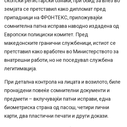
скопски регистарски ознаки, при обид за влез во
земјата се претставил како дипломат пред
припадници на ФРОНТЕКС, приложувајќи
сомнителна патна исправа наводно издадена од
Европски полициски комитет. Пред
македонските гранични службеници, истиот се
претставил како вработен во Министерството за
внатрешни работи, но не поседувал службена
легитимација.
При детална контрола на лицата и возилото, биле
пронајдени повеќе сомнителни документи и
предмети – вклучувајќи патни исправи, една
биометриска страна од пасош, четири лични
карти, два пластични печати и други докази.