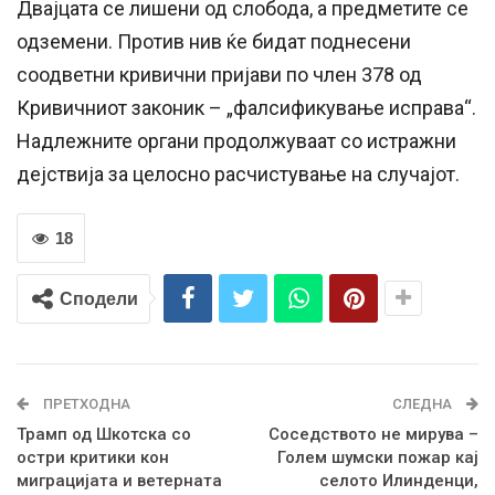
Двајцата се лишени од слобода, а предметите се
одземени. Против нив ќе бидат поднесени
соодветни кривични пријави по член 378 од
Кривичниот законик – „фалсификување исправа“.
Надлежните органи продолжуваат со истражни
дејствија за целосно расчистување на случајот.
18
Сподели
ПРЕТХОДНА
СЛЕДНА
Трамп од Шкотска со
Соседството не мирува –
остри критики кон
Голем шумски пожар кај
миграцијата и ветерната
селото Илинденци,