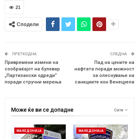
21
Сподели
ПРЕТХОДНА
СЛЕДНА
Привремени измени на
Пад на цените на
сообраќајот на булевар
нафтата поради можност
„Партизански одреди“
за олеснување на
поради стручни мерења
санкциите кон Венецуела
Може ќе ви се допадне
Сите
МАКЕДОНИЈА
МАКЕДОНИЈА