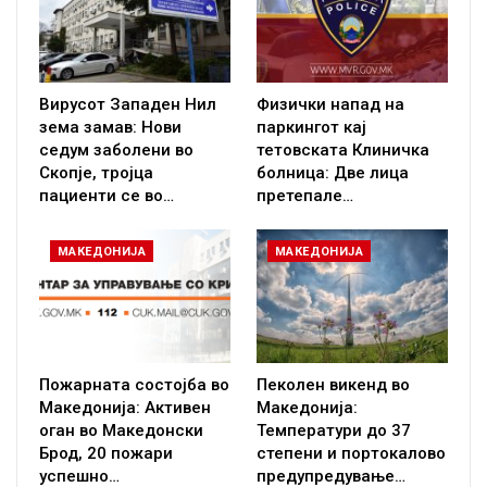
Вирусот Западен Нил
Физички напад на
зема замав: Нови
паркингот кај
седум заболени во
тетовската Клиничка
Скопје, тројца
болница: Две лица
пациенти се во…
претепале…
МАКЕДОНИЈА
МАКЕДОНИЈА
Пожарната состојба во
Пеколен викенд во
Македонија: Активен
Македонија:
оган во Македонски
Температури до 37
Брод, 20 пожари
степени и портокалово
успешно…
предупредување…