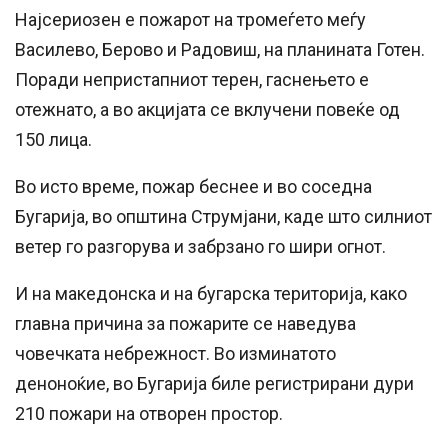
Најсериозен е пожарот на тромеѓето меѓу
Василево, Берово и Радовиш, на планината Готен.
Поради непристапниот терен, гаснењето е
отежнато, а во акцијата се вклучени повеќе од
150 лица.
Во исто време, пожар беснее и во соседна
Бугарија, во општина Струмјани, каде што силниот
ветер го разгорува и забрзано го шири огнот.
И на македонска и на бугарска територија, како
главна причина за пожарите се наведува
човечката небрежност. Во изминатото
деноноќие, во Бугарија биле регистрирани дури
210 пожари на отворен простор.