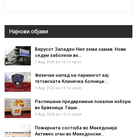
Најнови објави
Вирусот Западен Нил зема замав: Нови
седум заболени во…
7 Aug, 2026 во 16:16 часот.
Физички напад на паркингот кај
тетовската Клиничка болница:…
7 Aug, 2026 во 13:16 часот.
Распишани предвремени локални избори
во Брвеница: Гаши…
7 Aug, 2026 во 13:12 часот.
Пожарната состојба во Македонија:
Активен оган во Македонски…