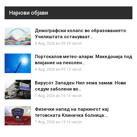
Најнови објави
Демографски колапс во образованието:
Училиштата остануваат…
8 Aug, 2026 во 09:29 часот.
Портокалов метео-аларм: Македонија под
влијание на пеколен…
8 Aug, 2026 во 09:13 часот.
Вирусот Западен Нил зема замав: Нови
седум заболени во…
7 Aug, 2026 во 16:16 часот.
Физички напад на паркингот кај
тетовската Клиничка болница:…
7 Aug, 2026 во 13:16 часот.