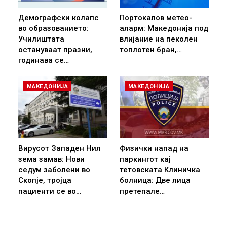
Демографски колапс
Портокалов метео-
во образованието:
аларм: Македонија под
Училиштата
влијание на пеколен
остануваат празни,
топлотен бран,…
годинава се…
МАКЕДОНИЈА
МАКЕДОНИЈА
Вирусот Западен Нил
Физички напад на
зема замав: Нови
паркингот кај
седум заболени во
тетовската Клиничка
Скопје, тројца
болница: Две лица
пациенти се во…
претепале…