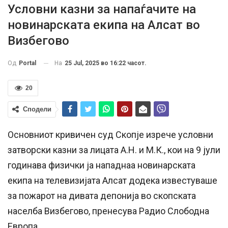
Условни казни за напаѓачите на
новинарската екипа на Алсат во
Визбегово
На
25 Jul, 2025 во 16:22 часот.
Од
Portal
20
Сподели
Основниот кривичен суд Скопје изрече условни
затворски казни за лицата А.Н. и М.К., кои на 9 јули
годинава физички ја нападнаа новинарската
екипа на телевизијата Алсат додека известуваше
за пожарот на дивата депонија во скопската
населба Визбегово, пренесува Радио Слободна
Европа.