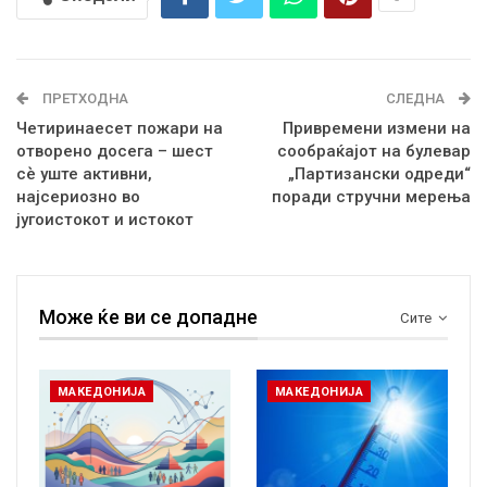
ПРЕТХОДНА
СЛЕДНА
Четиринаесет пожари на
Привремени измени на
отворено досега – шест
сообраќајот на булевар
сѐ уште активни,
„Партизански одреди“
најсериозно во
поради стручни мерења
југоистокот и истокот
Може ќе ви се допадне
Сите
МАКЕДОНИЈА
МАКЕДОНИЈА