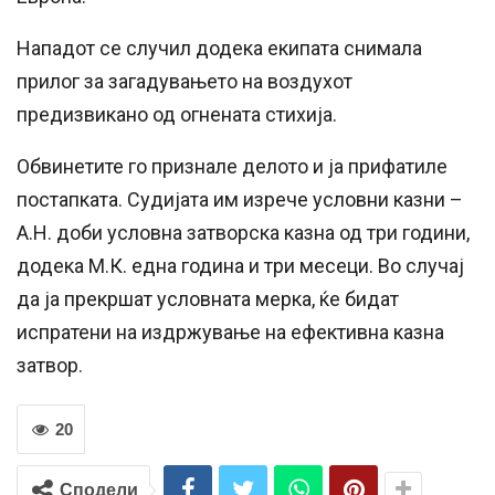
Нападот се случил додека екипата снимала
прилог за загадувањето на воздухот
предизвикано од огнената стихија.
Обвинетите го признале делото и ја прифатиле
постапката. Судијата им изрече условни казни –
А.Н. доби условна затворска казна од три години,
додека М.К. една година и три месеци. Во случај
да ја прекршат условната мерка, ќе бидат
испратени на издржување на ефективна казна
затвор.
20
Сподели