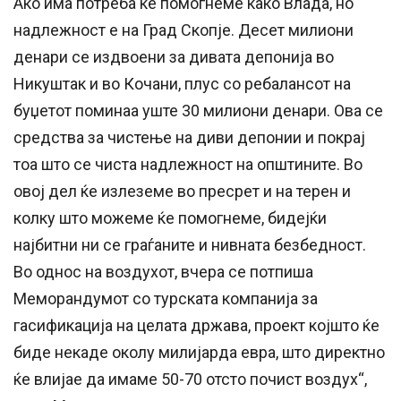
Ако има потреба ќе помогнеме како Влада, но
надлежност е на Град Скопје. Десет милиони
денари се издвоени за дивата депонија во
Никуштак и во Кочани, плус со ребалансот на
буџетот поминаа уште 30 милиони денари. Ова се
средства за чистење на диви депонии и покрај
тоа што се чиста надлежност на општините. Во
овој дел ќе излеземе во пресрет и на терен и
колку што можеме ќе помогнеме, бидејќи
најбитни ни се граѓаните и нивната безбедност.
Во однос на воздухот, вчера се потпиша
Меморандумот со турската компанија за
гасификација на целата држава, проект којшто ќе
биде некаде околу милијарда евра, што директно
ќе влијае да имаме 50-70 отсто почист воздух“,