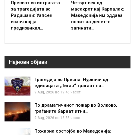
Пресврт во истрагата
Четврт век од
за трагедијата во
масакрот кај Карпалак:
Радишани: Уапсен
Македонија им оддава
возач кој ја
почит на десетте
предизвикал…
загинати…
Најнови објави
Трагедија во Преспа: Нуркачи од
единицата „Тигар“ трагаат по…
9 Aug, 2026 во 19:45 часот.
По драматичниот пожар во Волково,
граѓаните бараат итни…
9 Aug, 2026 во 13:35 часот.
Пожарна состојба во Македонија: