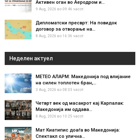
Активен оган во Аеродром и…
9 Aug, 2026 во 09:46 часот.
Дипломатски пресврт: На повидок
договор за отворање на…
8 Aug, 2026 во 16:36 часот.
Неделен актуел
МЕТЕО АЛАРМ: Македонија под влијание
на силен топлотен бран,…
3 Aug, 2026 во 08:03 часот.
Четврт век од масакрот кај Карпалак:
Македонија им оддава…
8 Aug, 2026 во 10:25 часот.
Мат Киатипис доаѓа во Македонија:
Спектакл со улична…