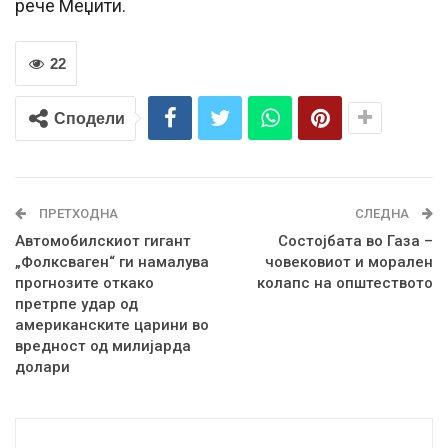
рече Меџити.
22
Сподели
ПРЕТХОДНА
СЛЕДНА
Автомобилскиот гигант
Состојбата во Газа –
„Фолксваген“ ги намалува
човековиот и морален
прогнозите откако
колапс на општеството
претрпе удар од
американските царини во
вредност од милијарда
долари