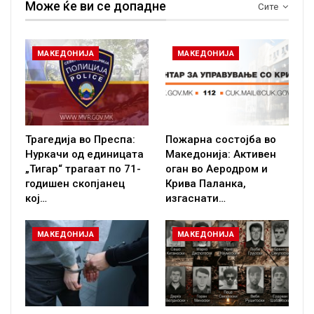
Може ќе ви се допадне
Сите
МАКЕДОНИЈА
МАКЕДОНИЈА
Трагедија во Преспа:
Пожарна состојба во
Нуркачи од единицата
Македонија: Активен
„Тигар“ трагаат по 71-
оган во Аеродром и
годишен скопјанец
Крива Паланка,
кој…
изгаснати…
МАКЕДОНИЈА
МАКЕДОНИЈА