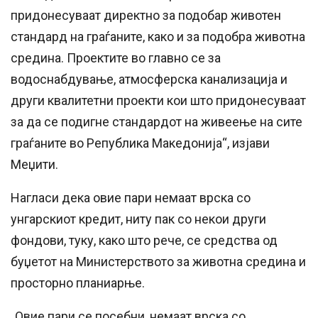
придонесуваат директно за подобар животен
стандард на граѓаните, како и за подобра животна
средина. Проектите во главно се за
водоснабдување, атмосферска канализација и
други квалитетни проекти кои што придонесуваат
за да се подигне стандардот на живеење на сите
граѓаните во Република Македонија“, изјави
Меџити.
Нагласи дека овие пари немаат врска со
унгарскиот кредит, ниту пак со некои други
фондови, туку, како што рече, се средства од
буџетот на Министерството за животна средина и
просторно планиарње.
„Овие пари се посебни, немаат врска со