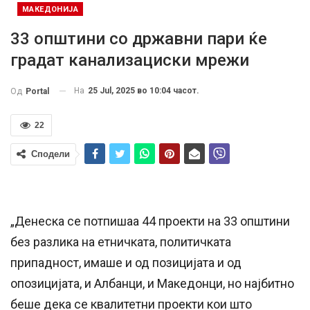
МАКЕДОНИЈА
33 општини со државни пари ќе
градат канализациски мрежи
На
25 Jul, 2025 во 10:04 часот.
Од
Portal
22
Сподели
„Денеска се потпишаа 44 проекти на 33 општини
без разлика на етничката, политичката
припадност, имаше и од позицијата и од
опозицијата, и Албанци, и Македонци, но најбитно
беше дека се квалитетни проекти кои што