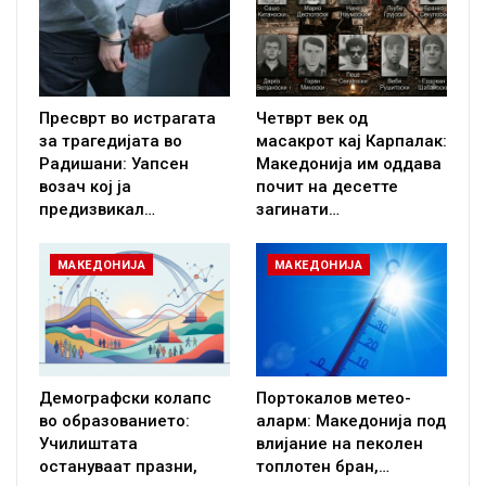
Пресврт во истрагата
Четврт век од
за трагедијата во
масакрот кај Карпалак:
Радишани: Уапсен
Македонија им оддава
возач кој ја
почит на десетте
предизвикал…
загинати…
МАКЕДОНИЈА
МАКЕДОНИЈА
Демографски колапс
Портокалов метео-
во образованието:
аларм: Македонија под
Училиштата
влијание на пеколен
остануваат празни,
топлотен бран,…