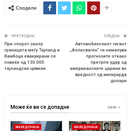
Сподели
ПРЕТХОДНА
СЛЕДНА
При спорот околу
Автомобилскиот гигант
границата меѓу Тајланд и
„Фолксваген“ ги намалува
Камбоџа евакуирани се
прогнозите откако
повеќе од 130.000
претрпе удар од
тајландски цивили
американските царини во
вредност од милијарда
долари
Може ќе ви се допадне
Сите
МАКЕДОНИЈА
МАКЕДОНИЈА