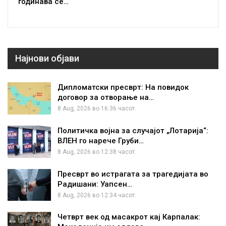
годинава се…
Најнови објави
Дипломатски пресврт: На повидок
договор за отворање на…
8 Aug, 2026 во 16:36 часот.
Политичка војна за случајот „Лотарија“:
ВЛЕН го нарече Груби…
8 Aug, 2026 во 12:38 часот.
Пресврт во истрагата за трагедијата во
Радишани: Уапсен…
8 Aug, 2026 во 12:34 часот.
Четврт век од масакрот кај Карпалак: