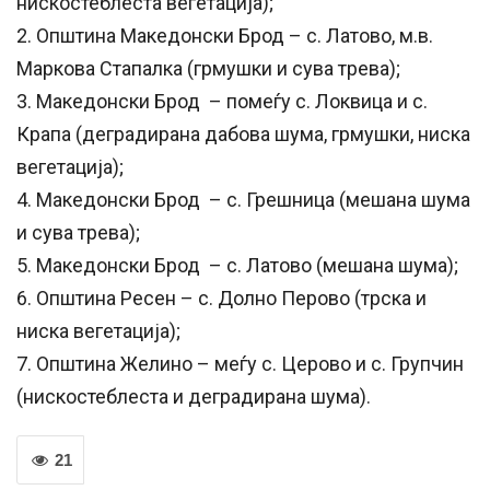
нискостеблеста вегетација);
2. Општина Македонски Брод – с. Латово, м.в.
Маркова Стапалка (грмушки и сува трева);
3. Македонски Брод – помеѓу с. Локвица и с.
Крапа (деградирана дабова шума, грмушки, ниска
вегетација);
4. Македонски Брод – с. Грешница (мешана шума
и сува трева);
5. Македонски Брод – с. Латово (мешана шума);
6. Општина Ресен – с. Долно Перово (трска и
ниска вегетација);
7. Општина Желино – меѓу с. Церово и с. Групчин
(нискостеблеста и деградирана шума).
21