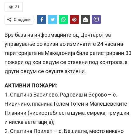
21
Сподели
Врз база на информациите од Центарот за
управување со кризи во изминатите 24 часа на
територијата на Македонија биле регистрирани 33
пожари од кои седум се ставени под контрола, а
други седум се сеуште активни.
АКТИВНИ ПОЖАРИ:
1. Општина Василево, Радовиш и Берово – с.
Нивичино, планина Голем Готен и Малешевските
Планини (нискостеблеста шума, смрека, грмушки
и ниска вегетација);
2. Општина Прилеп – с. Бешиште, место викано