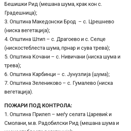
Бешишки Рид (мешана шума, крак кон с.
Градешница);
3. Општина Македонски Брод – с. Црешнево
(ниска вегетација);
4. Општина Штип – с. Драгоево и с. Селце
(нискостеблеста шума, прнар и сува трева);
5. Општина Кочани – с. Нивичани (ниска шума и
трева);
6. Општина Карбинци – с. Јунузлија (шума);
7. Општина Зелениково – с. Гумалево (ниска
вегетација).
ПОЖАРИ ПОД КОНТРОЛА:
1. Општина Прилеп – меѓу селата Царевиќ и
Смолани, м.в. Радобилски Рид (мешана шума и