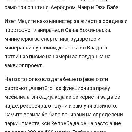
само три општини, Аеродром, Чаир и Гази Баба.
Изет Меџити како министер за животна средина и
просторно планирање, и Сања Божиновска,
министерка за енергетика, рударство и
минерални суровини, денеска во Владата
потпишаа писмо на намери за поддршка на
ваквиот проект.
На настанот во владата беше најавено оти
системот „Авант2го“ ќе функционира преку
мобилна апликација која ќе се користи за да се
најде, резервира, отклучи и заклучи возилото.
Самите возила ќе биле лоцирани на определени
паркинг места, кои ќе треба да се на растојание