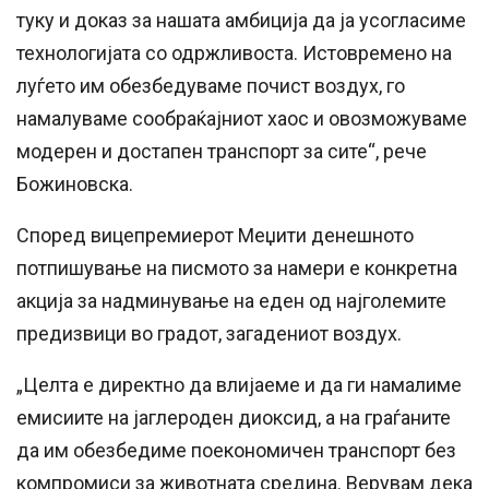
туку и доказ за нашата амбиција да ја усогласиме
технологијата со одржливоста. Истовремено на
луѓето им обезбедуваме почист воздух, го
намалуваме сообраќајниот хаос и овозможуваме
модерен и достапен транспорт за сите“, рече
Божиновска.
Според вицепремиерот Меџити денешното
потпишување на писмото за намери е конкретна
акција за надминување на еден од најголемите
предизвици во градот, загадениот воздух.
„Целта е директно да влијаеме и да ги намалиме
емисиите на јаглероден диоксид, а на граѓаните
да им обезбедиме поекономичен транспорт без
компромиси за животната средина. Верувам дека