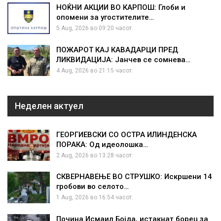
НОЌНИ АКЦИИ ВО КАРПОШ: Глоби и
опомени за угостителите…
5 Aug, 2026 во 09:20 часот.
ПОЖАРОТ КАЈ КАВАДАРЦИ ПРЕД
ЛИКВИДАЦИЈА: Јанчев се сомнева…
4 Aug, 2026 во 21:15 часот.
Неделен актуел
ГЕОРГИЕВСКИ СО ОСТРА ИЛИНДЕНСКА
ПОРАКА: Од идеолошка…
2 Aug, 2026 во 13:28 часот.
СКВЕРНАВЕЊЕ ВО СТРУШКО: Искршени 14
гробови во селото…
1 Aug, 2026 во 16:54 часот.
Почина Исмаил Бојда, истакнат борец за