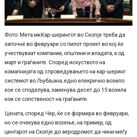
Фото: Мета.мкКар-шерингот во Скопје треба да
започне во февруари со пилот проект во кој ќе
учествуваат компании, општини и владата, а од
март и граѓаните. Според искуството на
комапнијата од спроведувањето на кар-шеринг
системот во Љубљана, едно елекрично возило
кое се споделува, заменува десет до 15 возила
кои се сопственост на граѓаните.
Цената, според Чер, ќе се формира во февруари,
но се очекува едно возење, на пример, од
центарот на Скопје до аеродромот да чини меѓу