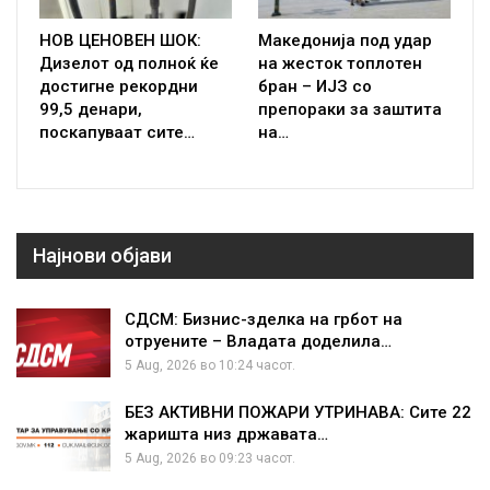
НОВ ЦЕНОВЕН ШОК:
Македонија под удар
Дизелот од полноќ ќе
на жесток топлотен
достигне рекордни
бран – ИЈЗ со
99,5 денари,
препораки за заштита
поскапуваат сите…
на…
Најнови објави
СДСМ: Бизнис-зделка на грбот на
отруените – Владата доделила…
5 Aug, 2026 во 10:24 часот.
БЕЗ АКТИВНИ ПОЖАРИ УТРИНАВА: Сите 22
жаришта низ државата…
5 Aug, 2026 во 09:23 часот.