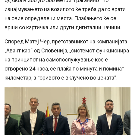
од околу 300 до 500 метри. Граѓанинот по
изнајмувањето на возилото ќе треба да го врати
на овие определени места. Плаќањето ќе се
врши со картичка или други дигитални начини.
Според Матеј Чер, претставникот на компанијата
„Авант кар“ од Словенија, „системот функционира
на принципот на самопослужување кое е
отворено 24 часа, се плаќа по минута и поминат
километар, а горивото е вклучено во цената“.