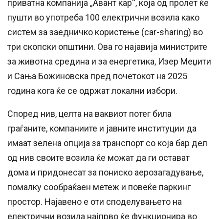
приватна компанија „Авант кар“, која од пролет ќе
пушти во употреба 100 електрични возила како
систем за заедничко користење (car-sharing) во
три скопски општини. Ова го најавија министрите
за животна средина и за енергетика, Изер Меџити
и Сања Божиновска пред почетокот на 2025
година кога ќе се одржат локални избори.
Според нив, целта на ваквиот потег била
граѓаните, компаниите и јавните институции да
имаат зелена опција за транспорт со која бар дел
од нив своите возила ќе можат да ги остават
дома и придонесат за пониско аерозагадување,
помалку сообраќаен метеж и повеќе паркинг
простор. Најавено е оти споделувањето на
електрични возила најпрво ќе функционира во