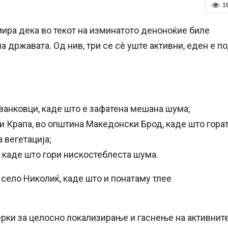
1
ира дека во текот на изминатото деноноќие биле
а државата. Од нив, три се сè уште активни, еден е п
ванковци, каде што е зафатена мешана шума;
и Крапа, во општина Македонски Брод, каде што гора
 вегетација;
 каде што гори нискостеблеста шума.
село Николиќ, каде што и понатаму тлее
рки за целосно локализирање и гаснење на активнит