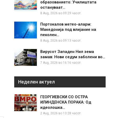
образованието: Училиштата
остануваат…
8 Aug, 2026 во 09:29 часот.
Портокалов метео-аларм:
Македонија под влијание на
пеколен…
8 Aug, 2026 во 09:13 часот.
Вирусот Западен Нил зема
замав: Нови седум заболени во…
7 Aug, 2026 во 16:16 часот.
Неделен актуел
ГЕОРГИЕВСКИ СО ОСТРА
ИЛИНДЕНСКА ПОРАКА: Од
идеолошка…
2 Aug, 2026 во 13:28 часот.