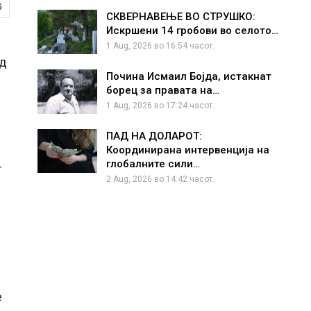
6
СКВЕРНАВЕЊЕ ВО СТРУШКО:
Искршени 14 гробови во селото…
1 Aug, 2026 во 16:54 часот.
од
Почина Исмаил Бојда, истакнат
борец за правата на…
1 Aug, 2026 во 17:24 часот.
ПАД НА ДОЛАРОТ:
Координирана интервенција на
глобалните сили…
т
2 Aug, 2026 во 14:42 часот.
е