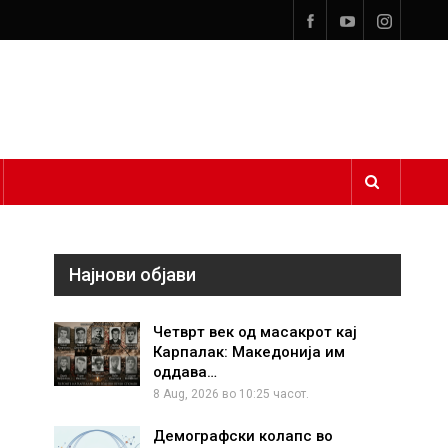
Најнови објави
Четврт век од масакрот кај
Карпалак: Македонија им
оддава…
8 Aug, 2026 во 10:25 часот.
Демографски колапс во