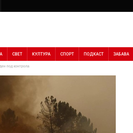
А
СВЕТ
КУЛТУРА
СПОРТ
ПОДКАСТ
ЗАБАВА
еден под контрола