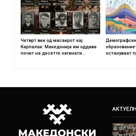
Четврт век од масакрот кај
Демографски
Карпалак: Македонија им оддава
образование
почит на десетте загинати…
остануваат п
АКТУЕЛ