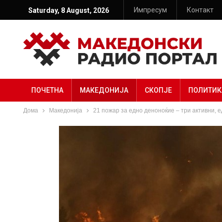
Импресум
Контакт
Saturday, 8 August, 2026
ПОЧЕТНА
МАКЕДОНИЈА
СКОПЈЕ
ПОЛИТИК
Дома
Македонија
21 пожар за едно деноноќие – три активни, 