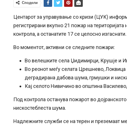
Сподели
Центарот за управување со кризи (ЦУК) информ
регистрирани вкупно 21 пожар на територијата н
контрола, а останатите 17 се целосно изгаснати.
Во моментот, активни се следните пожари:
Во велешките села Џидимирци, Крушје и И
Во реонот меѓу селата Црешнево, Локвица 
деградирана дабова шума, грмушки и ниска
Кај селото Нивичино во општина Василево,
Под контрола останува пожарот во дојранското 
нискостеблеста шума.
Надлежните служби се на терен и преземаат ме