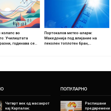
 колапс во
Портокалов метео-аларм:
то: Училиштата
Македонија под влијание на
разни, годинава се…
пеколен топлотен бран,…
НО
ПОПУЛАРНО
Четврт век од масакрот
Распишани
кај Карпалак:
предвремени