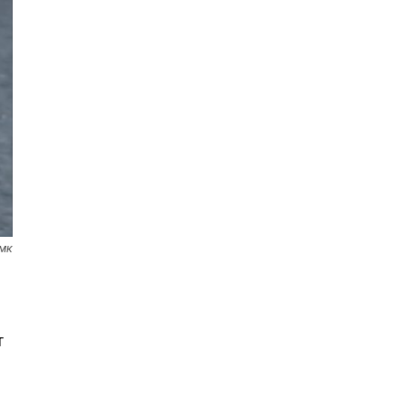
.мк
и
т