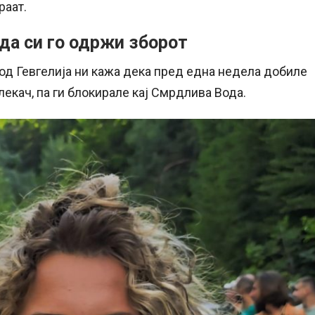
раат.
да си го одржи зборот
 од Гевгелија ни кажа дека пред една недела добиле
лекач, па ги блокирале кај Смрдлива Вода.