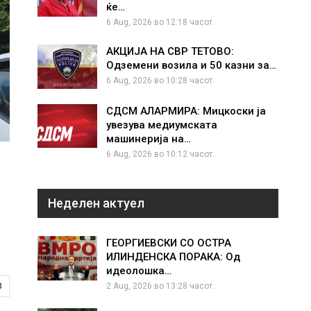
ќе…
6 Aug, 2026 во 12:18 часот.
АКЦИЈА НА СВР ТЕТОВО:
Одземени возила и 50 казни за…
6 Aug, 2026 во 10:28 часот.
СДСМ АЛАРМИРА: Мицкоски ја
увезува медиумската
машинерија на…
6 Aug, 2026 во 10:12 часот.
Неделен актуел
ГЕОРГИЕВСКИ СО ОСТРА
ИЛИНДЕНСКА ПОРАКА: Од
идеолошка…
8
2 Aug, 2026 во 13:28 часот.