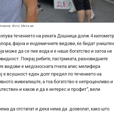
лчинов. Фото: Мета.мк
рекопува течението на реката Дошница долж 4 километр
флора, фауна и ендемичните видови, ќе бидат уништен
ја може да се пие вода и е наше богатство и затоа не
видност. Покрај рибите, пастрмката, разновидните
ите видови е медоносната пчела апис мелифера
ј е всушност еден долг предел по течението на
вното живеалиште, а тоа богатство е непроценливо и
тествен и каков и да е интерес и профит“, вели
 нема да отстапат и дека нема да дозволат, како што