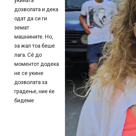
укината
дозволата и дека
одат да си ги
земат
машнините. Но,
за жал тоа беше
лага. Сè до
моментот додека
не се укине
дозволата за
градење, ние ќе
бидеме