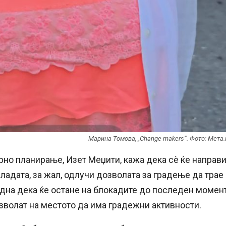
Maрина Томова, „Change makers“. Фото: Мета
рно планирање, Изет Меџити, кажа дека сè ќе направ
Владата, за жал, одлучи дозволата за градење да трае
цидна дека ќе остане на блокадите до последен момен
озволат на местото да има градежни активности.