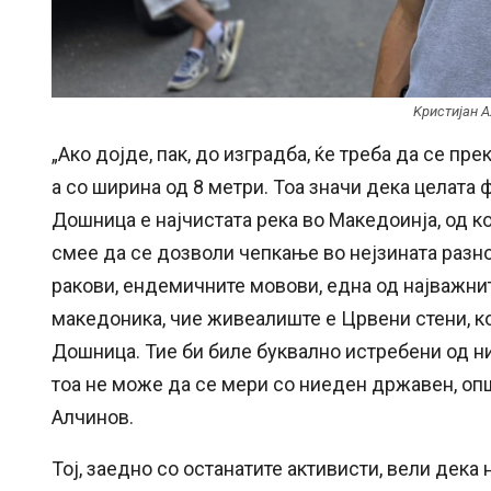
Kристијан А
„Ако дојде, пак, до изградба, ќе треба да се п
а со ширина од 8 метри. Тоа значи дека целата 
Дошница е најчистата река во Македоинја, од ко
смее да се дозволи чепкање во нејзината разно
ракови, ендемичните мовови, една од најважн
македоника, чие живеалиште е Црвени стени, ко
Дошница. Тие би биле буквално истребени од ни
тоа не може да се мери со ниеден државен, опш
Алчинов.
Тој, заедно со останатите активисти, вели дека