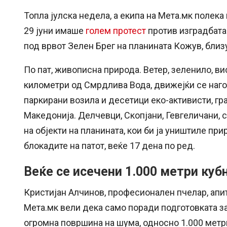
Топла јулска недела, а екипа на Мета.мк полека
29 јуни имаше
голем протест
против изградбата
под врвот Зелен Брег на планината Кожув, близ
По пат, живописна природа. Ветер, зеленило, ви
километри од Смрдлива Вода, движејќи се наго
паркирани возила и десетици еко-активисти, гр
Македонија. Делчевци, Скопјани, Гевгеличани, с
на објекти на планината, кои би ја уништиле при
блокадите на патот, веќе 17 дена по ред.
Веќе се исечени 1.000 метри куб
Кристијан Алчинов, професионален пчелар, апи
Мета.мк вели дека само поради подготовката за
огромна површина на шума, односно 1.000 метр