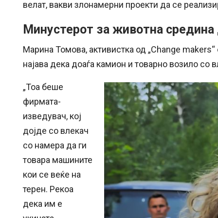
велат, вакви злонамерни проекти да се реализи
Минустерот за животна средина 
Марина Томова, активистка од „Change makers“
најава дека доаѓа камион и товарно возило со в
„Тоа беше
фирмата-
изведувач, кој
дојде со влекач
со намера да ги
товара машините
кои се веќе на
терен. Рекоа
дека им е