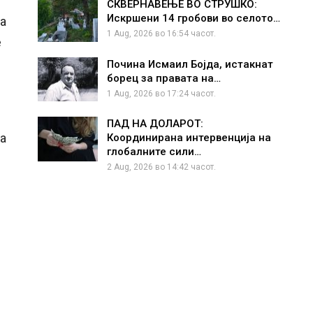
СКВЕРНАВЕЊЕ ВО СТРУШКО:
Искршени 14 гробови во селото…
на
1 Aug, 2026 во 16:54 часот.
е
Почина Исмаил Бојда, истакнат
борец за правата на…
1 Aug, 2026 во 17:24 часот.
ПАД НА ДОЛАРОТ:
на
Координирана интервенција на
глобалните сили…
2 Aug, 2026 во 14:42 часот.