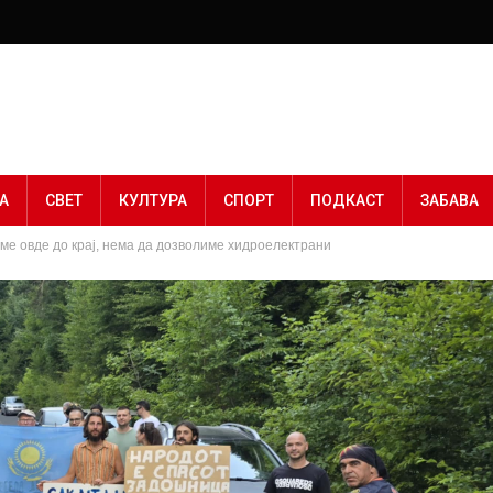
А
СВЕТ
КУЛТУРА
СПОРТ
ПОДКАСТ
ЗАБАВА
ме овде до крај, нема да дозволиме хидроелектрани