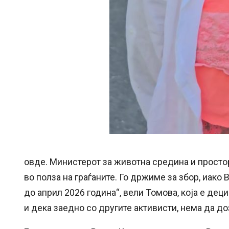
овде. Министерот за животна средина и просто
во полза на граѓаните. Го држиме за збор, иако 
до април 2026 година“, вели Томова, која е де
и дека заедно со другите активисти, нема да д