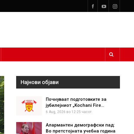
Најнови објави
Почнуваат подготовките за
јубилејниот „Kochani Fire…
6 Aug, 2026 во 12:25 часот.
Алармантен демографски пад:
Во претстојната учебна година