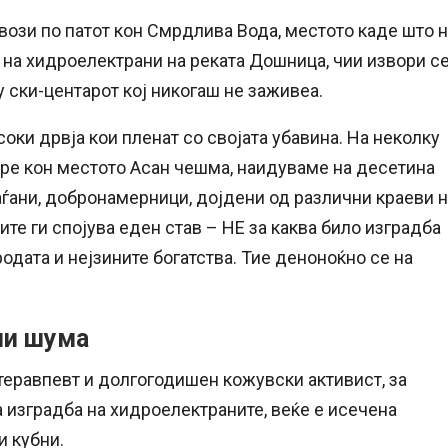
 вози по патот кон Смрдлива Вода, местото каде што 
 на хидроелектрани на реката Дошница, чии извори с
у ски-центарот кој никогаш не заживеа.
соки дрвја кои пленат со својата убавина. На неколку
ре кон местото Асан чешма, наидуваме на десетина
аѓани, добронамерници, дојдени од различни краеви 
ите ги спојува еден став – НЕ за каква било изградба
родата и нејзините богатства. Тие деноноќно се на
ни шума
теравпевт и долгогодишен кожувски активист, за
 изградба на хидроелектраните, веќе е исечена
и кубни.