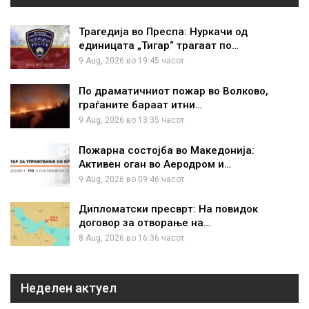
Трагедија во Преспа: Нуркачи од
единицата „Тигар“ трагаат по…
9 Aug, 2026 во 19:45 часот.
По драматичниот пожар во Волково,
граѓаните бараат итни…
9 Aug, 2026 во 13:35 часот.
Пожарна состојба во Македонија:
Активен оган во Аеродром и…
9 Aug, 2026 во 09:46 часот.
Дипломатски пресврт: На повидок
договор за отворање на…
8 Aug, 2026 во 16:36 часот.
Неделен актуел