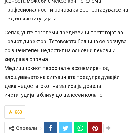
јавноста можеби е чекор кон поголема
професионалност и основа за воспоставување на
ред во институцијата.
Сепак, уште поголеми предизвици претстојат за
новиот директор. Тетовската болница се соочува
со значителен недостиг на основни лекови и
хируршка опрема.
Медицинскиот персонал е вознемирен од
влошувањето на ситуацијата предупредувајќи
дека недостатокот на залихи ја довела
институцијата близу до целосен колапс.
663
Сподели