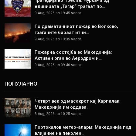
Трагедија во Преспа: Нуркачи од
единицата „Тигар“ трагаат по…
9 Aug, 2026 во 19:45 часот.
По драматичниот пожар во Волково,
граѓаните бараат итни…
9 Aug, 2026 во 13:35 часот.
Пожарна состојба во Македонија:
Активен оган во Аеродром и…
9 Aug, 2026 во 09:46 часот.
ПОПУЛАРНО
Четврт век од масакрот кај Карпалак:
Македонија им оддава…
8 Aug, 2026 во 10:25 часот.
Портокалов метео-аларм: Македонија под
влијание на пеколен…