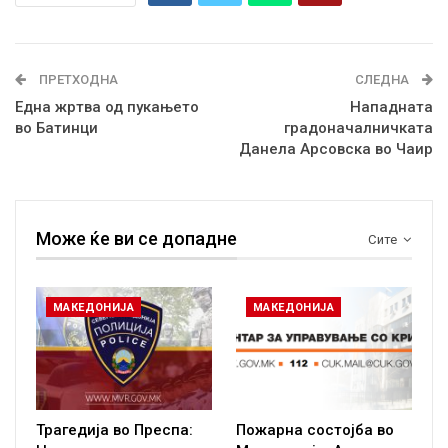
ПРЕТХОДНА
СЛЕДНА
Една жртва од пукањето
Нападната
во Батинци
градоначалничката
Данела Арсовска во Чаир
Може ќе ви се допадне
Сите
МАКЕДОНИЈА
МАКЕДОНИЈА
Трагедија во Преспа:
Пожарна состојба во