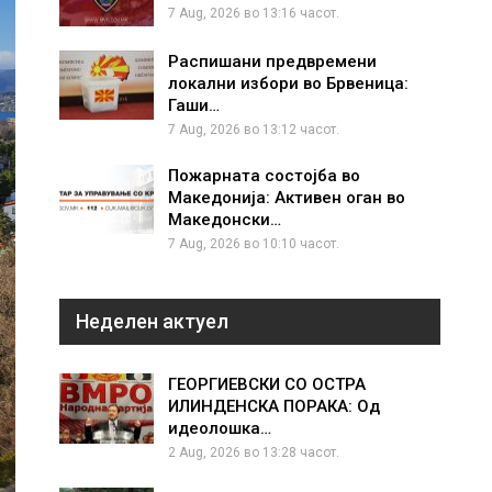
7 Aug, 2026 во 13:16 часот.
Распишани предвремени
локални избори во Брвеница:
Гаши…
7 Aug, 2026 во 13:12 часот.
Пожарната состојба во
Македонија: Активен оган во
Македонски…
7 Aug, 2026 во 10:10 часот.
Неделен актуел
ГЕОРГИЕВСКИ СО ОСТРА
ИЛИНДЕНСКА ПОРАКА: Од
идеолошка…
2 Aug, 2026 во 13:28 часот.