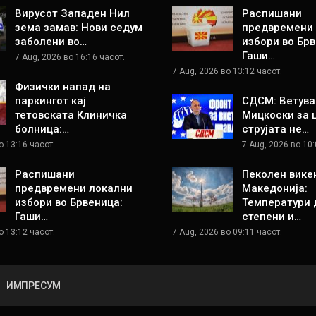
Вирусот Западен Нил
Распишани
зема замав: Нови седум
предвремени
заболени во…
избори во Брв
Гаши…
7 Aug, 2026 во 16:16 часот.
7 Aug, 2026 во 13:12 часот.
Физички напад на
паркингот кај
СДСМ: Ветува
тетовската Клиничка
Мицкоски за 
болница:…
струјата не…
о 13:16 часот.
7 Aug, 2026 во 10:
Распишани
Пеколен вике
предвремени локални
Македонија:
избори во Брвеница:
Температури 
Гаши…
степени и…
о 13:12 часот.
7 Aug, 2026 во 09:11 часот.
ИМПРЕСУМ