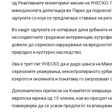
од Реактивните мониторинг мисии на УНЕСКО. 
македонската делегација во Париз да поднесат
одлуката со која се предлагаше ставање на реги
Во нацрт-одлуката се нотираше дека урбаната е
несоодветните градежни интервенции, еутрофика
довеле до сериозно нарушување на вредностит
природно и културно наследство.
Ова е трет пат УНЕСКО да и даде шанса на Маке
сериозните укажувања, неконтролираното урба
езерото и околината и понатаму го загрозуваат 
Дополнителен притисок на Комитетот извршија
европска мрежа од 15 членки, кои во пресрет 
повикувајќи да се усвои предлогот за впишувањ