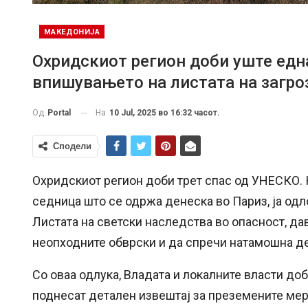
МАКЕДОНИЈА
Охридскиот регион доби уште едн
впишувањето на листата на загро
На
10 Jul, 2025 во 16:32 часот.
Од
Portal
Сподели
Охридскиот регион доби трет спас од УНЕСКО. 
седница што се одржа денеска во Париз, ја од
Листата на светски наследства во опасност, да
неопходните обврски и да спречи натамошна де
Со оваа одлука, Владата и локалните власти до
поднесат детален извештај за преземените мер