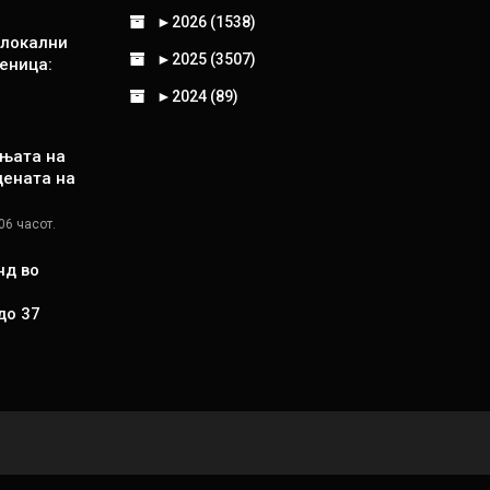
►
2026 (1538)
 локални
►
2025 (3507)
еница:
►
2024 (89)
њата на
цената на
06 часот.
нд во
до 37