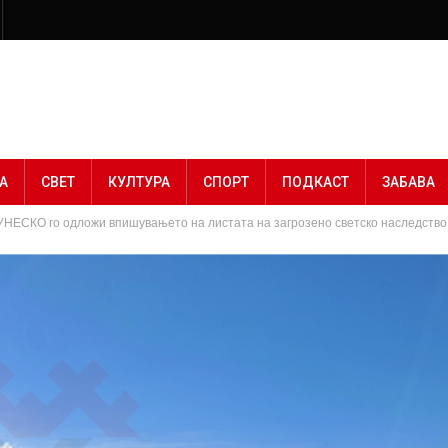
А
СВЕТ
КУЛТУРА
СПОРТ
ПОДКАСТ
ЗАБАВА
УНЕСКО го одложи впишувањето на листата на загрозено светско наследство