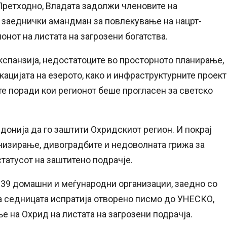
Претходно, Владата задолжи членовите на
 заеднички амандман за повлекување на нацрт-
онот на листата на загрозени богатства.
кспанзија, недостатоците во просторното планирање,
цијата на езерото, како и инфраструктурните проект
е поради кои регионот беше прогласен за светско
донија да го заштити Охридскиот регион. И покрај
низирање, дивоградбите и недоволната грижа за
статусот на заштитено подрачје.
 39 домашни и меѓународни организации, заедно со
на седницата испратија отворено писмо до УНЕСКО,
е на Охрид на листата на загрозени подрачја.