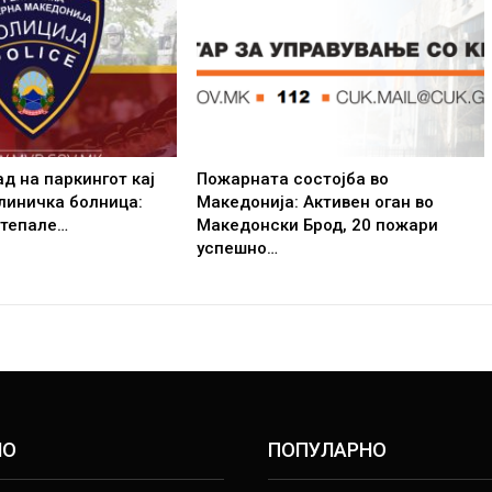
д на паркингот кај
Пожарната состојба во
линичка болница:
Македонија: Активен оган во
етепале…
Македонски Брод, 20 пожари
успешно…
НО
ПОПУЛАРНО