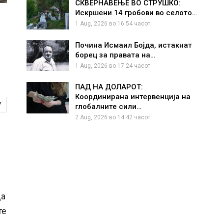
СКВЕРНАВЕЊЕ ВО СТРУШКО:
Искршени 14 гробови во селото…
1 Aug, 2026 во 16:54 часот.
Почина Исмаил Бојда, истакнат
борец за правата на…
1 Aug, 2026 во 17:24 часот.
ПАД НА ДОЛАРОТ:
Координирана интервенција на
7
глобалните сили…
2 Aug, 2026 во 14:42 часот.
да
те