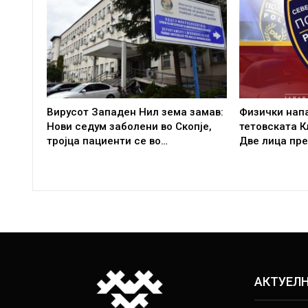
Вирусот Западен Нил зема замав:
Физички напа
Нови седум заболени во Скопје,
тетовската К
тројца пациенти се во…
Две лица пр
АКТУЕЛ