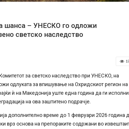
а шанса – УНЕСКО го одложи
зено светско наследство
1
Комитетот за светско наследство при УНЕСКО, на
ложи одлуката за впишување на Охридскиот регион на
вајќи ѝ на Македонија уште една година да ги исполни
градација на ова заштитено подрачје.
бија дополнително време до 1 февруари 2026 година 
ки врз основа на препораките содржани во извештаи