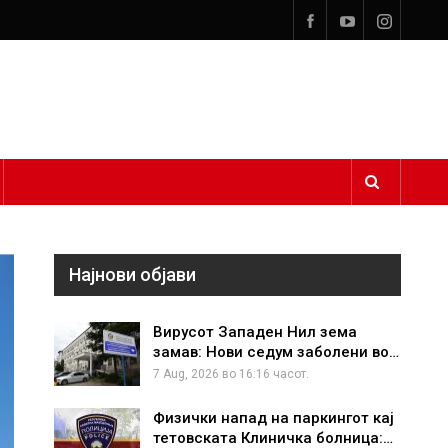
Најнови објави
Вирусот Западен Нил зема
замав: Нови седум заболени во…
7 Aug, 2026 во 16:16 часот.
Физички напад на паркингот кај
тетовската Клиничка болница:…