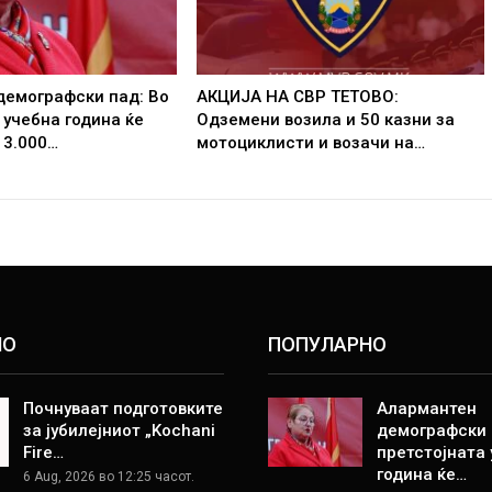
демографски пад: Во
АКЦИЈА НА СВР ТЕТОВО:
 учебна година ќе
Одземени возила и 50 казни за
 3.000…
мотоциклисти и возачи на…
НО
ПОПУЛАРНО
Почнуваат подготовките
Алармантен
за јубилејниот „Kochani
демографски 
Fire…
претстојната
година ќе…
6 Aug, 2026 во 12:25 часот.