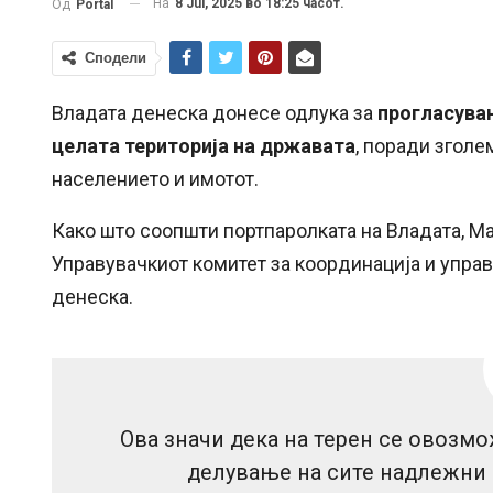
На
8 Jul, 2025 во 18:25 часот.
Од
Portal
Сподели
Владата денеска донесе одлука за
прогласувањ
целата територија на државата
, поради зголе
населението и имотот.
Како што соопшти портпаролката на Владата, Ма
Управувачкиот комитет за координација и управ
денеска.
Ова значи дека на терен се овозм
делување на сите надлежни и