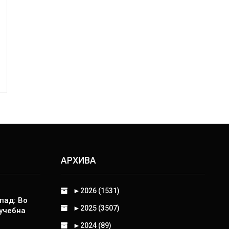
АРХИВА
►
2026 (1531)
пад: Во
►
2025 (3507)
 учебна
►
2024 (89)