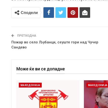
Сподели
ПРЕТХОДНА
Пожар во село Љубанци, сеуште гори над Чучер
Сандево
Може ќе ви се допадне
МАКЕДОНИЈА
МАКЕДОНИЈА