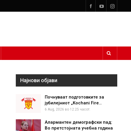
Најнови објави
Почнуваат подготовките за
јубилејниот „Kochani Fire…
6 Aug, 2026 во 12:25 часот.
Алармантен демографски пад:
Во претстојната учебна година