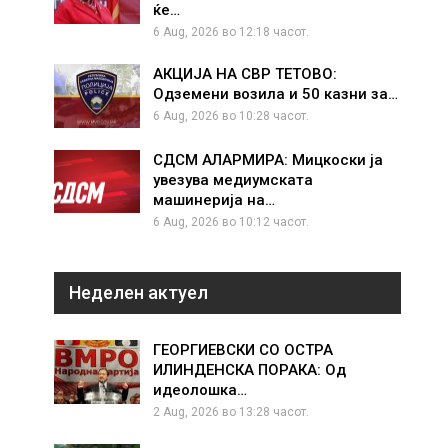
ќе…
6 Aug, 2026 во 12:18 часот.
АКЦИЈА НА СВР ТЕТОВО:
Одземени возила и 50 казни за…
6 Aug, 2026 во 10:28 часот.
СДСМ АЛАРМИРА: Мицкоски ја
увезува медиумската
машинерија на…
6 Aug, 2026 во 10:12 часот.
Неделен актуел
ГЕОРГИЕВСКИ СО ОСТРА
ИЛИНДЕНСКА ПОРАКА: Од
идеолошка…
2 Aug, 2026 во 13:28 часот.