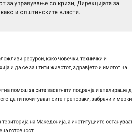
 за управување со кризи, Дирекцијата за
 како и општинските власти.
ложливи ресурси, како човечки, технички и
хија и да се заштити животот, здравјето и имотот на
 итна помош за сите засегнати подрачја и апелираше 
ого да ги почитуваат сите препораки, забрани и мерки
 територија на Македонија, а институциите остануваа
ена готовност.