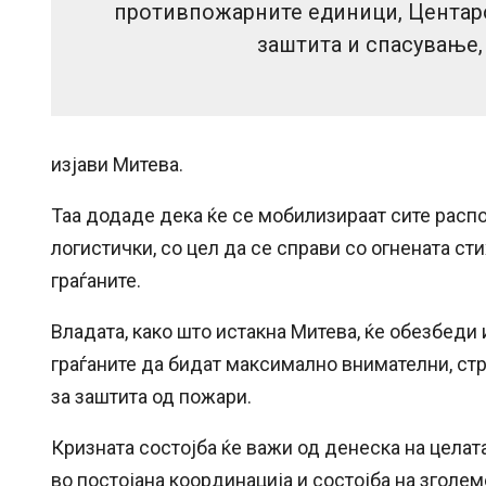
противпожарните единици, Центарот
заштита и спасување,
изјави Митева.
Таа додаде дека ќе се мобилизираат сите распо
логистички, со цел да се справи со огнената сти
граѓаните.
Владата, како што истакна Митева, ќе обезбеди
граѓаните да бидат максимално внимателни, стр
за заштита од пожари.
Кризната состојба ќе важи од денеска на целата
во постојана координација и состојба на зголем