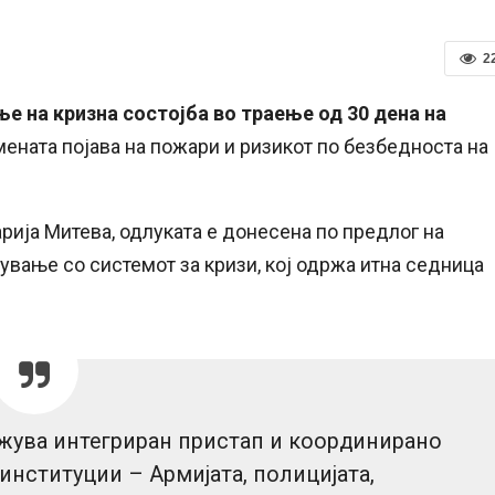
2
е на кризна состојба во траење од 30 дена на
мената појава на пожари и ризикот по безбедноста на
рија Митева, одлуката е донесена по предлог на
ување со системот за кризи, кој одржа итна седница
ожува интегриран пристап и координирано
нституции – Армијата, полицијата,