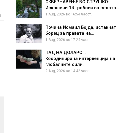
СКВЕРНАВЕЊЕ ВО СТРУШКО:
Искршени 14 гробови во селото…
1 Aug, 2026 во 16:54 часот.
2
Почина Исмаил Бојда, истакнат
борец за правата на…
1 Aug, 2026 во 17:24 часот.
ПАД НА ДОЛАРОТ:
Координирана интервенција на
глобалните сили…
2 Aug, 2026 во 14:42 часот.