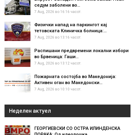
седум заболени во…
7 Aug, 2026 во 16:16 часот.
Физички напад на паркингот кај
тетовската Клиничка болница:…
7 Aug, 2026 во 13:16 часот.
Распишани предвремени локални избори
во Брвеница: Гаши…
7 Aug, 2026 во 13:12 часот.
Пожарната состојба во Македонија:
Активен оган во Македонски…
7 Aug, 2026 во 10:10 часот.
Неделен актуел
ГЕОРГИЕВСКИ СО ОСТРА ИЛИНДЕНСКА
ПОРАКА: Од идеолошка…