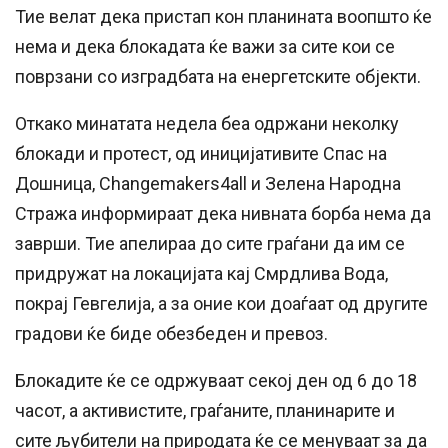
Тие велат дека пристап кон планината воопшто ќе
нема и дека блокадата ќе важи за сите кои се
поврзани со изградбата на енергетските објекти.
Откако минатата недела беа одржани неколку
блокади и протест, од иницијативите Спас на
Дошница, Changemakers4all и Зелена Народна
Стража информираат дека нивната борба нема да
заврши. Тие апелираа до сите граѓани да им се
придружат на локацијата кај Смрдлива Вода,
покрај Гевгелија, а за оние кои доаѓаат од другите
градови ќе биде обезбеден и превоз.
Блокадите ќе се одржуваат секој ден од 6 до 18
часот, а активистите, граѓаните, планинарите и
сите љубители на природата ќе се менуваат за да