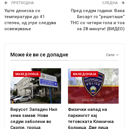
ПРЕТХОДНА
СЛЕДНА
Уште денеска со
Пред седум години: Вака
температури до 41
Бесарт го “решеташе“
степен, од утре следува
ТНС со четири гола и тоа
освежување
за 28 минути! (ВИДЕО)
Може ќе ви се допадне
Сите
МАКЕДОНИЈА
МАКЕДОНИЈА
Вирусот Западен Нил
Физички напад на
зема замав: Нови
паркингот кај
седум заболени во
тетовската Клиничка
Скопје, тројца
болница: Две лица