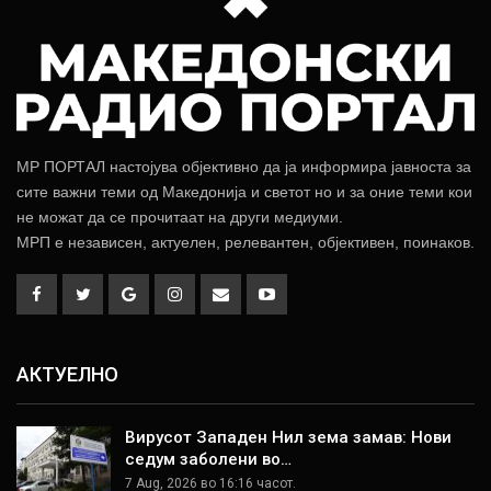
МР ПОРТАЛ настојува објективно да ја информира јавноста за
сите важни теми од Македонија и светот но и за оние теми кои
не можат да се прочитаат на други медиуми.
МРП е независен, актуелен, релевантен, објективен, поинаков.
АКТУЕЛНО
Вирусот Западен Нил зема замав: Нови
седум заболени во…
7 Aug, 2026 во 16:16 часот.