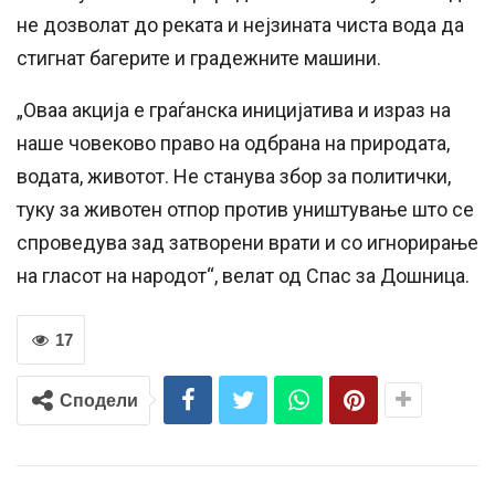
не дозволат до реката и нејзината чиста вода да
стигнат багерите и градежните машини.
„Оваа акција е граѓанска иницијатива и израз на
наше човеково право на одбрана на природата,
водата, животот. Не станува збор за политички,
туку за животен отпор против уништување што се
спроведува зад затворени врати и со игнорирање
на гласот на народот“, велат од Спас за Дошница.
17
Сподели