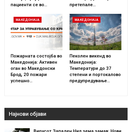
пациенти се во…
претепале…
МАКЕДОНИЈА
МАКЕДОНИЈА
Пожарната состојба во
Пеколен викенд во
Македонија: Активен
Македонија:
оган во Македонски
Температури до 37
Брод, 20 пожари
степени и портокалово
успешно…
предупредување…
Најнови објави
Вирусот Западен Нил зема замав: Нови